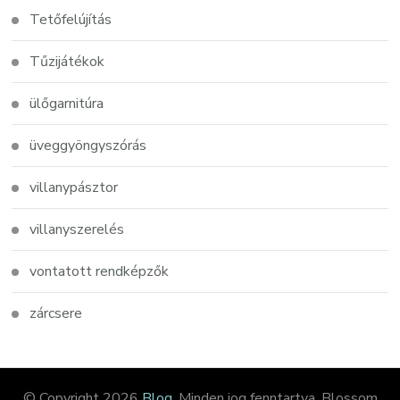
Tetőfelújítás
Tűzijátékok
ülőgarnitúra
üveggyöngyszórás
villanypásztor
villanyszerelés
vontatott rendképzők
zárcsere
© Copyright 2026
Blog
. Minden jog fenntartva.
Blossom