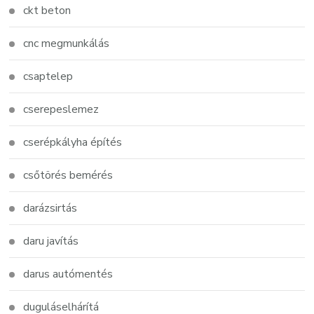
ckt beton
cnc megmunkálás
csaptelep
cserepeslemez
cserépkályha építés
csőtörés bemérés
darázsirtás
daru javítás
darus autómentés
duguláselhárítá