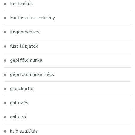
furatmérők
Fürdőszoba szekrény
furgonmentés
füst tűzijáték
gépi földmunka
gépi földmunka Pécs
gipszkarton
grillezés
grillező
hajó szállítás