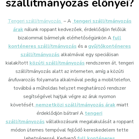
szállítmányozás előnyei?
Tengeri szállítmányozás
– A
tengeri szállítmányozás
árak
nálunk roppant kedvezőek, érdeklődjön felőlük
bizalommal bármelyik elérhetőségünkön A
full
konténeres szállítmányozás
és a
gyűjtőkonténeres
szállítmányozás
alkalmával egy speciálisan
kialakított
közúti szállítmányozás
rendszeren át, tengeri
szállítmányozás alatt az interneten, amíg a közúti
árufuvarozás folyamata alkalmával pedig a mobiltelefon,
továbbá a műholdas helyzet meghatározó rendszer
segítségével hajtjuk végre az áruk nyomon
követését.
nemzetközi szállítmányozás árak
miatt
érdeklődjön bátran! A
tengeri
szállítmányozás
vállalkozásunk megalakulását a roppant
módon ütemes tempóval fejlődő kereskedelem tette
lehetségessé. Kedvező
full konténeres