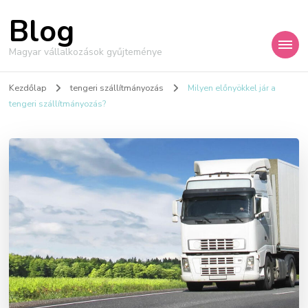
Blog
Magyar vállalkozások gyűjteménye
Kezdőlap
tengeri szállítmányozás
Milyen előnyökkel jár a
tengeri szállítmányozás?