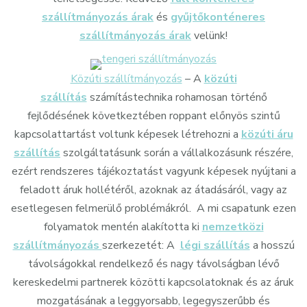
szállítmányozás árak
és
gyűjtőkonténeres
szállítmányozás árak
velünk!
Közúti szállítmányozás
– A
közúti
szállítás
számítástechnika rohamosan történő
fejlődésének következtében roppant előnyös szintű
kapcsolattartást voltunk képesek létrehozni a
közúti áru
szállítás
szolgáltatásunk során a vállalkozásunk részére,
ezért rendszeres tájékoztatást vagyunk képesek nyújtani a
feladott áruk hollétéről, azoknak az átadásáról, vagy az
esetlegesen felmerülő problémákról. A mi csapatunk ezen
folyamatok mentén alakította ki
nemzetközi
szállítmányozás
szerkezetét: A
légi szállítás
a hosszú
távolságokkal rendelkező és nagy távolságban lévő
kereskedelmi partnerek közötti kapcsolatoknak és az áruk
mozgatásának a leggyorsabb, legegyszerűbb és