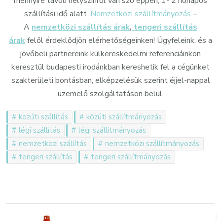
mennyire távoli helyszínről van szó éppen, 1- 2 hónapos
szállítási idő alatt.
Nemzetközi szállítmányozás
–
A
nemzetközi szállítás árak
,
tengeri szállítás
árak
felől érdeklődjön elérhetőségeinken! Ügyfeleink, és a
jövőbeli partnereink külkereskedelmi referenciáinkon
keresztül budapesti irodánkban kereshetik fel a cégünket
szakterületi bontásban, elképzelésük szerint éjjel-nappal
üzemelő szolgáltatáson belül.
közúti szállítás
közúti szállítmányozás
légi szállítás
légi szállítmányozás
nemzetközi szállítás
nemzetközi szállítmányozás
tengeri szállítás
tengeri szállítmányozás
Bejegyzések