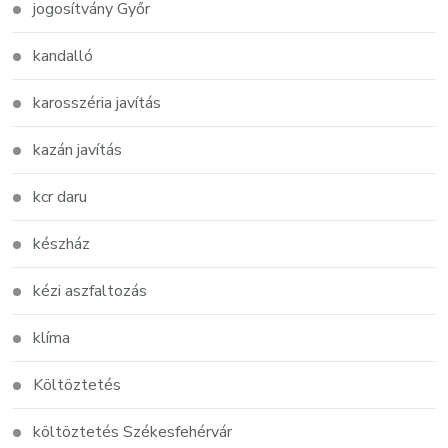
jogosítvány Győr
kandalló
karosszéria javítás
kazán javítás
kcr daru
készház
kézi aszfaltozás
klíma
Költöztetés
költöztetés Székesfehérvár