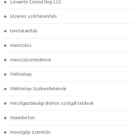
Levante Consulting LLC
lézeres szőrtelenítés
lomtalanítás
masszázs
masszázsmedence
Méhtelep
Méhtelep Székesfehérvár
mezőgazdasági drónos szolgáltatások
mixerbeton
mosógép szerelés