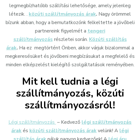
legmegbízhatóbb szállítási lehetősége, amely jelenleg
létezik. .
közúti szállítmányozás árak
.
Nagy örömmel
bízunk abban, hogy a bemutatkozónk felkeltette a jövőbeli
partnereink figyelmét a
tengeri
szállítmányozás
részletei során.
Közúti szállítás
árak
.
Ha ez megtörtént Önben, akkor várjuk bizalommal a
megkeresésüket és jövőbeni megbízásukat a megfelelő és
minden elképzelést kielégítő szolgáltatások reményében.
Mit kell tudnia a légi
szállítmányozás, közúti
szállítmányozásról!
Légi szállítmányozás
– Kedvező
légi szállítmányozás
árak
és
közúti szállítmányozás árak
velünk! A
légi
szállítás árak
náluk nagyon kedvezőek! A
légi áru