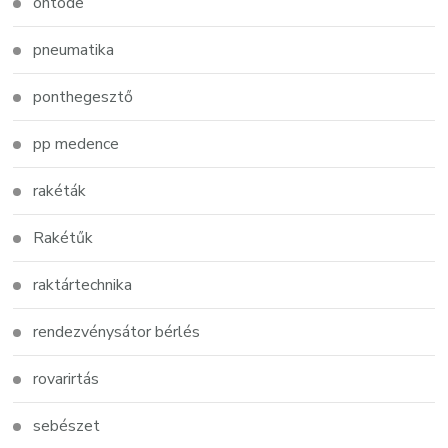
öntöde
pneumatika
ponthegesztő
pp medence
rakéták
Rakétűk
raktártechnika
rendezvénysátor bérlés
rovarirtás
sebészet