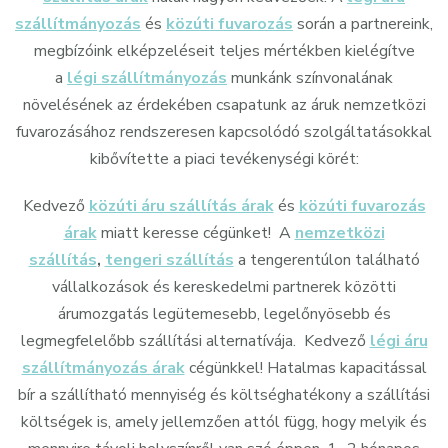
szállítmányozás
és
közúti fuvarozás
során a partnereink,
megbízóink elképzeléseit teljes mértékben kielégítve
a
légi szállítmányozás
munkánk színvonalának
növelésének az érdekében csapatunk az áruk nemzetközi
fuvarozásához rendszeresen kapcsolódó szolgáltatásokkal
kibővítette a piaci tevékenységi körét:
Kedvező
közúti áru szállítás árak
és
közúti fuvarozás
árak
miatt keresse cégünket! A
nemzetközi
szállítás
,
tengeri szállítás
a tengerentúlon található
vállalkozások és kereskedelmi partnerek közötti
árumozgatás legütemesebb, legelőnyösebb és
legmegfelelőbb szállítási alternatívája. Kedvező
légi áru
szállítmányozás árak
cégünkkel! Hatalmas kapacitással
bír a szállítható mennyiség és költséghatékony a szállítási
költségek is, amely jellemzően attól függ, hogy melyik és