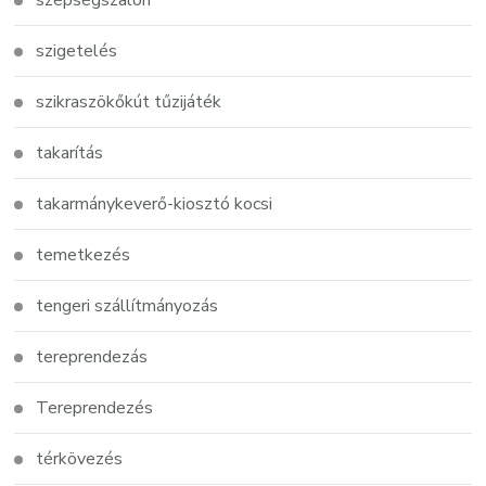
szépségszalon
szigetelés
szikraszökőkút tűzijáték
takarítás
takarmánykeverő-kiosztó kocsi
temetkezés
tengeri szállítmányozás
tereprendezás
Tereprendezés
térkövezés