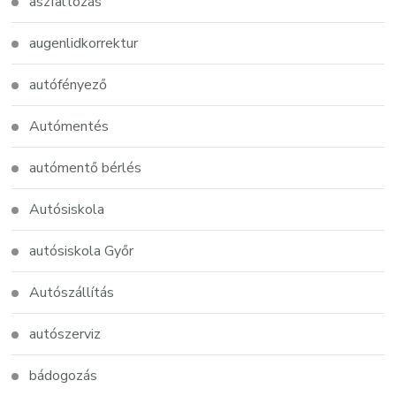
aszfaltozás
augenlidkorrektur
autófényező
Autómentés
autómentő bérlés
Autósiskola
autósiskola Győr
Autószállítás
autószerviz
bádogozás