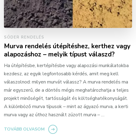
SÓDER RENDELÉS
Murva rendelés útépítéshez, kerthez vagy
alapozáshoz – melyik típust válaszd?
Ha útépítésbe, kertépítésbe vagy alapozási munkálatokba
kezdesz, az egyik legfontosabb kérdés, amit meg kell
válaszolnod: milyen murvát válassz? A murva rendelés ma
már egyszerű, de a döntés mégis meghatározhatja a teljes
projekt minőségét, tartósságát és költséghatékonyságát.
A különböző murva típusok – mint az ágyazó murva, a kerti
murva vagy az úthoz használt zúzott murva – …
TOVÁBB OLVASOM