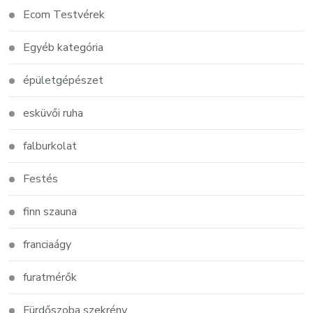
Ecom Testvérek
Egyéb kategória
épületgépészet
esküvői ruha
falburkolat
Festés
finn szauna
franciaágy
furatmérők
Fürdőszoba szekrény