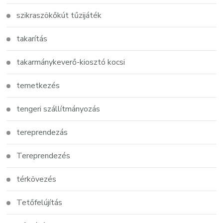
szikraszökőkút tűzijáték
takarítás
takarmánykeverő-kiosztó kocsi
temetkezés
tengeri szállítmányozás
tereprendezás
Tereprendezés
térkövezés
Tetőfelújítás