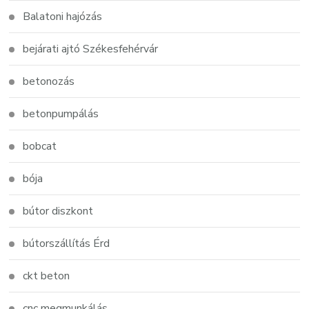
Balatoni hajózás
bejárati ajtó Székesfehérvár
betonozás
betonpumpálás
bobcat
bója
bútor diszkont
bútorszállítás Érd
ckt beton
cnc megmunkálás