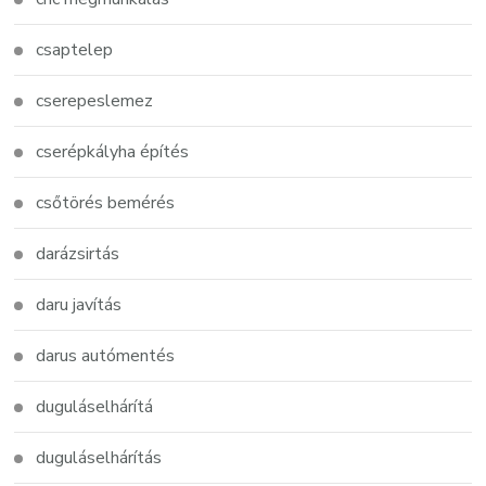
csaptelep
cserepeslemez
cserépkályha építés
csőtörés bemérés
darázsirtás
daru javítás
darus autómentés
duguláselhárítá
duguláselhárítás