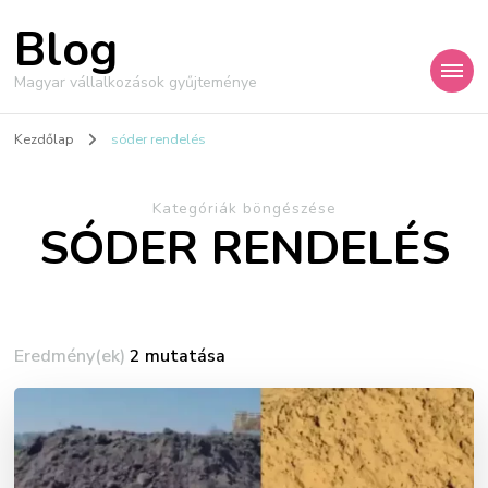
Blog
Magyar vállalkozások gyűjteménye
Kezdőlap
sóder rendelés
Kategóriák böngészése
SÓDER RENDELÉS
Eredmény(ek)
2 mutatása