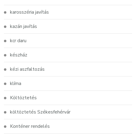
karosszéria javítás
kazán javítás
kcr daru
készház
kézi aszfaltozás
klíma
Költöztetés
költöztetés Székesfehérvár
Konténer rendelés