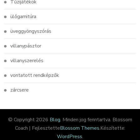
Tűzijátékok
ülőgarnitúra
üveggyöngyszórás
villanypásztor
villanyszerelés
vontatott rendképzők
zárcsere
© Copyright 2026
Blog
. Minden jog fenntartva.
Blossom
Coach | Fejlesztette
Blossom Themes
.Készítette:
WordPress
.