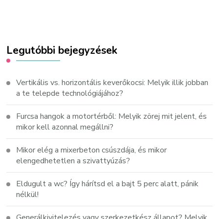
Legutóbbi bejegyzések
Vertikális vs. horizontális keverőkocsi: Melyik illik jobban
a te telepde technológiájához?
Furcsa hangok a motortérből: Melyik zörej mit jelent, és
mikor kell azonnal megállni?
Mikor elég a mixerbeton csúszdája, és mikor
elengedhetetlen a szivattyúzás?
Eldugult a wc? Így hárítsd el a bajt 5 perc alatt, pánik
nélkül!
Generálkivitelezés vagy szerkezetkész állapot? Melyik