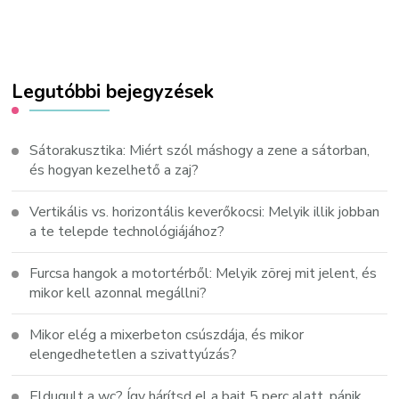
Legutóbbi bejegyzések
Sátorakusztika: Miért szól máshogy a zene a sátorban,
és hogyan kezelhető a zaj?
Vertikális vs. horizontális keverőkocsi: Melyik illik jobban
a te telepde technológiájához?
Furcsa hangok a motortérből: Melyik zörej mit jelent, és
mikor kell azonnal megállni?
Mikor elég a mixerbeton csúszdája, és mikor
elengedhetetlen a szivattyúzás?
Eldugult a wc? Így hárítsd el a bajt 5 perc alatt, pánik