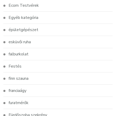
Ecom Testvérek
Egyéb kategória
épületgépészet
esküvői ruha
falburkolat
Festés
finn szauna
franciaágy
furatmérők
Fürdőszoba szekrény