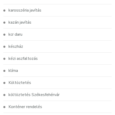
karosszéria javítás
kazán javítás
kcr daru
készház
kézi aszfaltozás
klíma
Költöztetés
költöztetés Székesfehérvár
Konténer rendelés