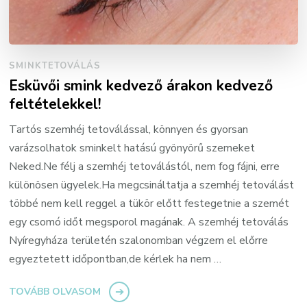
SMINKTETOVÁLÁS
Esküvői smink kedvező árakon kedvező
feltételekkel!
Tartós szemhéj tetoválással, könnyen és gyorsan
varázsolhatok sminkelt hatású gyönyörű szemeket
Neked.Ne félj a szemhéj tetoválástól, nem fog fájni, erre
különösen ügyelek.Ha megcsináltatja a szemhéj tetoválást
többé nem kell reggel a tükör előtt festegetnie a szemét
egy csomó időt megsporol magának. A szemhéj tetoválás
Nyíregyháza területén szalonomban végzem el előrre
egyeztetett időpontban,de kérlek ha nem …
TOVÁBB OLVASOM