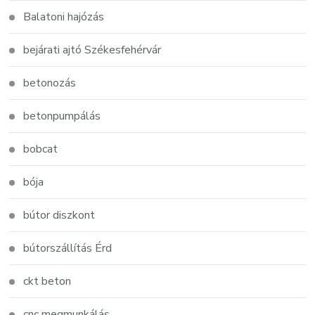
Balatoni hajózás
bejárati ajtó Székesfehérvár
betonozás
betonpumpálás
bobcat
bója
bútor diszkont
bútorszállítás Érd
ckt beton
cnc megmunkálás