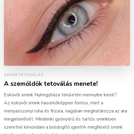
SMINKTETOVÁLÁS
A szemöldök tetoválás menete!
Esküvői smink Nyíregyháza területén mennyibe kerül?
Az esküvői smink hasonlóképpen fontos, mint a
menyasszonyi ruha és frizura, nagyban meghatározza az ara
megjelenését. Mindenki gyönyörű és tartós sminkben
szeretné kimondani a boldogító igent!A megfelelő smink