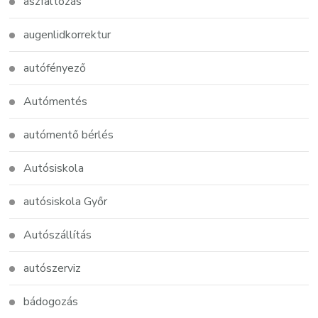
aszfaltozás
augenlidkorrektur
autófényező
Autómentés
autómentő bérlés
Autósiskola
autósiskola Győr
Autószállítás
autószerviz
bádogozás