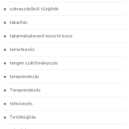
szikraszökőkút tűzijáték
takarítás
takarmánykeverő-kiosztó kocsi
temetkezés
tengeri szállítmányozás
tereprendezás
Tereprendezés
térkövezés
Tetőfelújítás