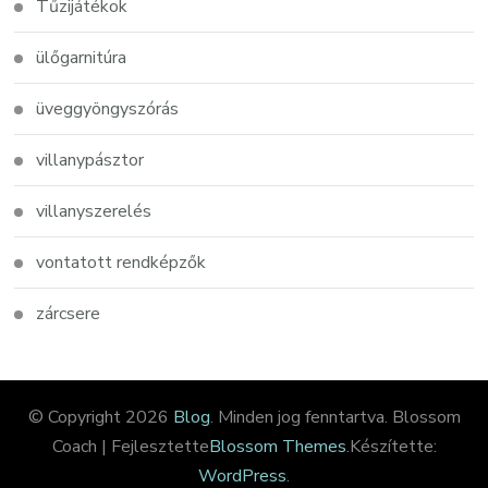
Tűzijátékok
ülőgarnitúra
üveggyöngyszórás
villanypásztor
villanyszerelés
vontatott rendképzők
zárcsere
© Copyright 2026
Blog
. Minden jog fenntartva.
Blossom
Coach | Fejlesztette
Blossom Themes
.Készítette:
WordPress
.