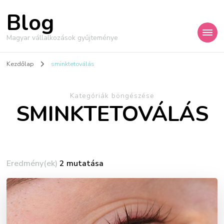
Blog
Magyar vállalkozások gyűjteménye
Kezdőlap
sminktetoválás
Kategóriák böngészése
SMINKTETOVÁLÁS
Eredmény(ek)
2 mutatása