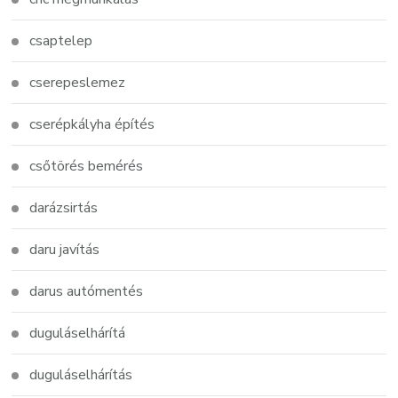
csaptelep
cserepeslemez
cserépkályha építés
csőtörés bemérés
darázsirtás
daru javítás
darus autómentés
duguláselhárítá
duguláselhárítás