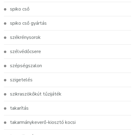
spiko cső
spiko cső gyártás
székrénysorok
szélvédőcsere
szépségszalon
szigetelés
szikraszökőkút tűzijáték
takarítás
takarmánykeverő-kiosztó kocsi