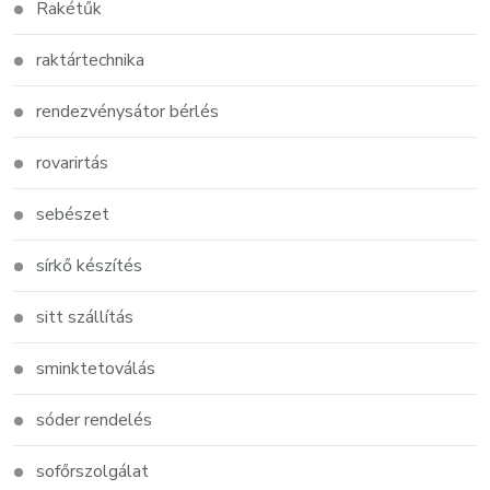
Rakétűk
raktártechnika
rendezvénysátor bérlés
rovarirtás
sebészet
sírkő készítés
sitt szállítás
sminktetoválás
sóder rendelés
sofőrszolgálat