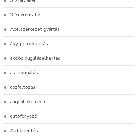
3D falpanel
3D nyomtatás
Acélszerkezet gyártás
ágyi poloska irtás
akciós duguláselhárítás
alakformálás
aszfaltozás
augenlidkorrektur
autófényező
Autómentés