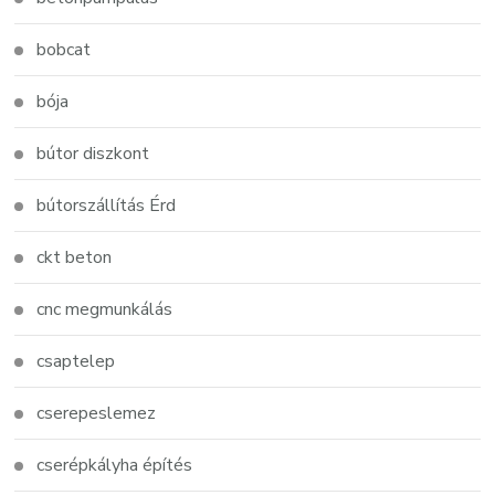
bobcat
bója
bútor diszkont
bútorszállítás Érd
ckt beton
cnc megmunkálás
csaptelep
cserepeslemez
cserépkályha építés