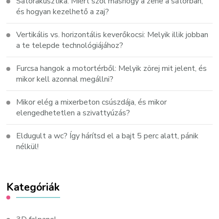
Sátorakusztika: Miért szól máshogy a zene a sátorban,
és hogyan kezelhető a zaj?
Vertikális vs. horizontális keverőkocsi: Melyik illik jobban
a te telepde technológiájához?
Furcsa hangok a motortérből: Melyik zörej mit jelent, és
mikor kell azonnal megállni?
Mikor elég a mixerbeton csúszdája, és mikor
elengedhetetlen a szivattyúzás?
Eldugult a wc? Így hárítsd el a bajt 5 perc alatt, pánik
nélkül!
Kategóriák