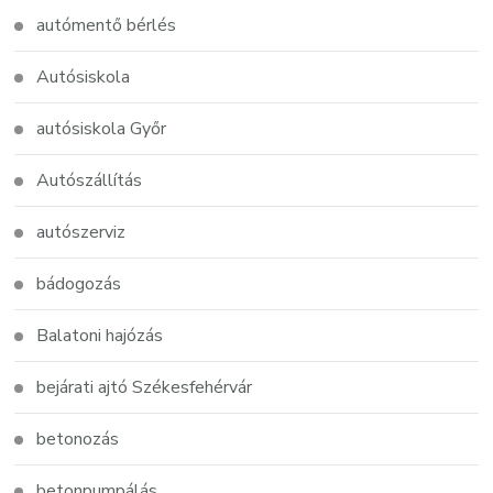
autómentő bérlés
Autósiskola
autósiskola Győr
Autószállítás
autószerviz
bádogozás
Balatoni hajózás
bejárati ajtó Székesfehérvár
betonozás
betonpumpálás