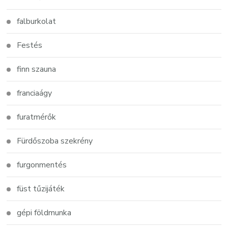
falburkolat
Festés
finn szauna
franciaágy
furatmérők
Fürdőszoba szekrény
furgonmentés
füst tűzijáték
gépi földmunka