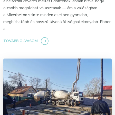
a helyszíni keverés mellett döntenek, abban bízva, hogy
olcsóbb megoldást választanak — ám a valóságban
a Mixerbeton szinte minden esetben gyorsabb,
megbízhatóbb és hosszú távon költséghatékonyabb. Ebben
a …
TOVÁBB OLVASOM