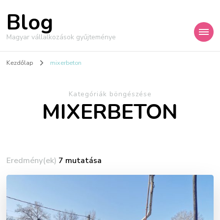
Blog
Magyar vállalkozások gyűjteménye
Kezdőlap
mixerbeton
Kategóriák böngészése
MIXERBETON
Eredmény(ek)
7 mutatása