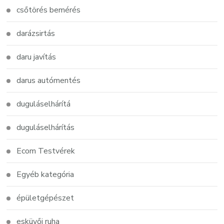
csőtörés bemérés
darázsirtás
daru javítás
darus autómentés
duguláselhárítá
duguláselhárítás
Ecom Testvérek
Egyéb kategória
épületgépészet
esküvői ruha