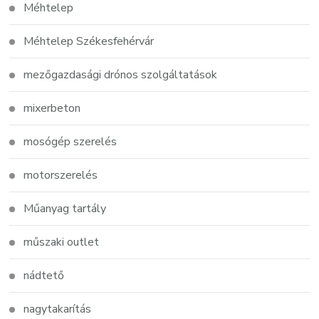
Méhtelep
Méhtelep Székesfehérvár
mezőgazdasági drónos szolgáltatások
mixerbeton
mosógép szerelés
motorszerelés
Műanyag tartály
műszaki outlet
nádtető
nagytakarítás