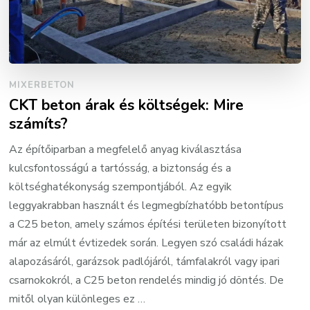
MIXERBETON
CKT beton árak és költségek: Mire
számíts?
Az építőiparban a megfelelő anyag kiválasztása
kulcsfontosságú a tartósság, a biztonság és a
költséghatékonyság szempontjából. Az egyik
leggyakrabban használt és legmegbízhatóbb betontípus
a C25 beton, amely számos építési területen bizonyított
már az elmúlt évtizedek során. Legyen szó családi házak
alapozásáról, garázsok padlójáról, támfalakról vagy ipari
csarnokokról, a C25 beton rendelés mindig jó döntés. De
mitől olyan különleges ez …