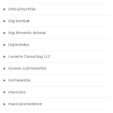
lefolyótisztítás
légi bombák
légi felmérés drónnal
légtechnika
Levante Consulting LLC
lézeres szőrtelenítés
lomtalanítás
masszázs
masszázsmedence