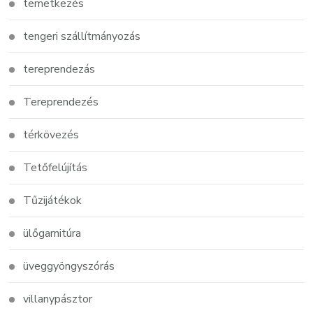
temetkezés
tengeri szállítmányozás
tereprendezás
Tereprendezés
térkövezés
Tetőfelújítás
Tűzijátékok
ülőgarnitúra
üveggyöngyszórás
villanypásztor