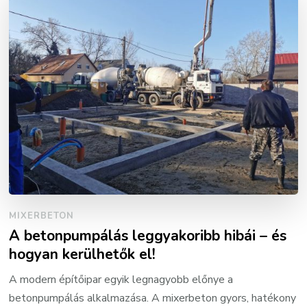
MIXERBETON
A betonpumpálás leggyakoribb hibái – és
hogyan kerülhetők el!
A modern építőipar egyik legnagyobb előnye a
betonpumpálás alkalmazása. A mixerbeton gyors, hatékony