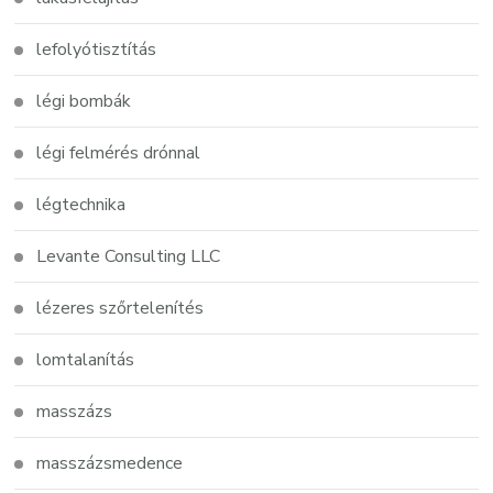
lefolyótisztítás
légi bombák
légi felmérés drónnal
légtechnika
Levante Consulting LLC
lézeres szőrtelenítés
lomtalanítás
masszázs
masszázsmedence