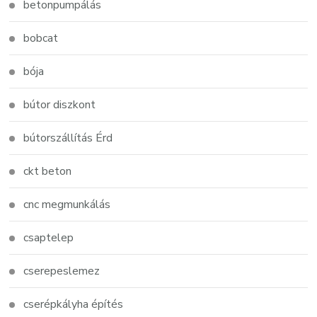
betonpumpálás
bobcat
bója
bútor diszkont
bútorszállítás Érd
ckt beton
cnc megmunkálás
csaptelep
cserepeslemez
cserépkályha építés