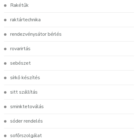
Rakétűk
raktártechnika
rendezvénysátor bérlés
rovarirtás
sebészet
sírkő készítés
sitt szállítás
sminktetoválás
sóder rendelés
sofőrszolgálat