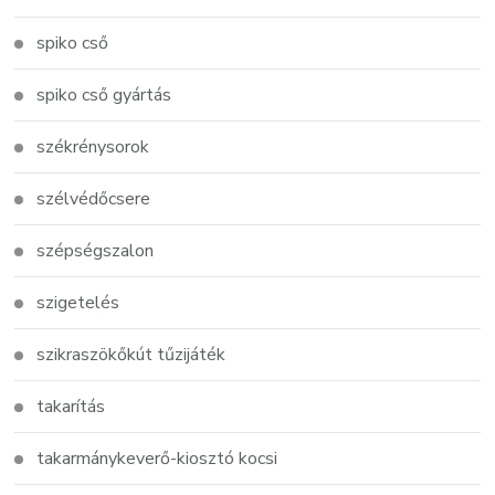
spiko cső
spiko cső gyártás
székrénysorok
szélvédőcsere
szépségszalon
szigetelés
szikraszökőkút tűzijáték
takarítás
takarmánykeverő-kiosztó kocsi