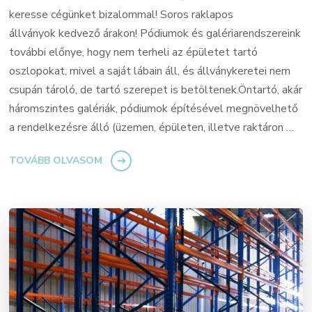
keresse cégünket bizalommal! Soros raklapos
állványok kedvező árakon! Pódiumok és galériarendszereink
további előnye, hogy nem terheli az épületet tartó
oszlopokat, mivel a saját lábain áll, és állványkeretei nem
csupán tároló, de tartó szerepet is betöltenek.Öntartó, akár
háromszintes galériák, pódiumok építésével megnövelhető
a rendelkezésre álló (üzemen, épületen, illetve raktáron …
TOVÁBB OLVASOM