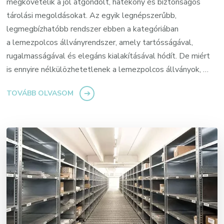
megkövetelik a jól átgondolt, hatékony és biztonságos
tárolási megoldásokat. Az egyik legnépszerűbb,
legmegbízhatóbb rendszer ebben a kategóriában
a lemezpolcos állványrendszer, amely tartósságával,
rugalmasságával és elegáns kialakításával hódít. De miért
is ennyire nélkülözhetetlenek a lemezpolcos állványok, …
TOVÁBB OLVASOM