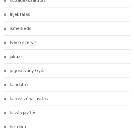
hulladékszállítás
Injektálás
ismerkeds
Iveco szerviz
jakuzzi
jogosítvány Győr
kandalló
karosszéria javítás
kazán javítás
kcr daru