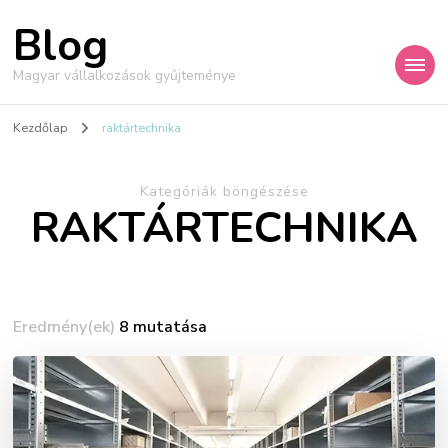
Blog
Magyar vállalkozások gyűjteménye
Kezdőlap
raktártechnika
Kategóriák böngészése
RAKTÁRTECHNIKA
Eredmény(ek)
8 mutatása