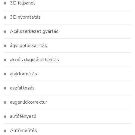
3D falpanel
3D nyomtatás
Acélszerkezet gyártás
ágyi poloska irtás
akciós duguláselhárítás
alakformálás
aszfaltozás
augenlidkorrektur
autófényező
Autómentés