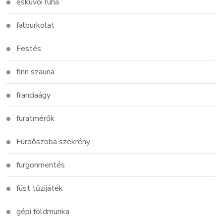
esküvői ruha
falburkolat
Festés
finn szauna
franciaágy
furatmérők
Fürdőszoba szekrény
furgonmentés
füst tűzijáték
gépi földmunka