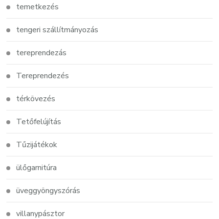
temetkezés
tengeri szállítmányozás
tereprendezás
Tereprendezés
térkövezés
Tetőfelújítás
Tűzijátékok
ülőgarnitúra
üveggyöngyszórás
villanypásztor