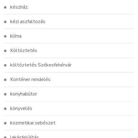
készház
kézi aszfaltozás
klíma
Költöztetés
költöztetés Székesfehérvár
Konténer rendelés
konyhabútor
könyvelés
kozmetikai sebészet
lakásfelújítás