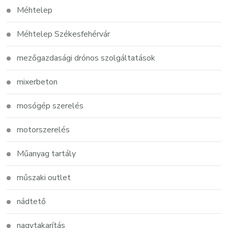
Méhtelep
Méhtelep Székesfehérvár
mezőgazdasági drónos szolgáltatások
mixerbeton
mosógép szerelés
motorszerelés
Műanyag tartály
műszaki outlet
nádtető
nagytakarítás