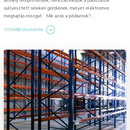
állvány felépítmények, nehézállványok a padozatba
süllyesztett síneken gördülnek, melyet elektromos
meghajtás mozgat. Mik azok a pódiumok? …
TOVÁBB OLVASOM