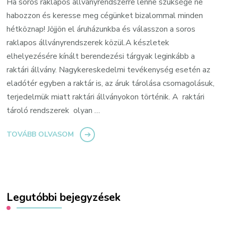
Ha soros raklapos állványrendszerre lenne szüksége ne
habozzon és keresse meg cégünket bizalommal minden
hétköznap! Jöjjön el áruházunkba és válasszon a soros
raklapos állványrendszerek közül.A készletek
elhelyezésére kínált berendezési tárgyak leginkább a
raktári állvány. Nagykereskedelmi tevékenység esetén az
eladótér egyben a raktár is, az áruk tárolása csomagolásuk,
terjedelmük miatt raktári állványokon történik. A raktári
tároló rendszerek olyan …
TOVÁBB OLVASOM
Legutóbbi bejegyzések