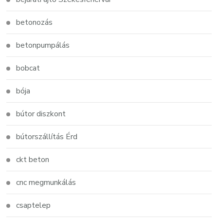
betonozás
betonpumpálás
bobcat
bója
bútor diszkont
bútorszállítás Érd
ckt beton
cnc megmunkálás
csaptelep