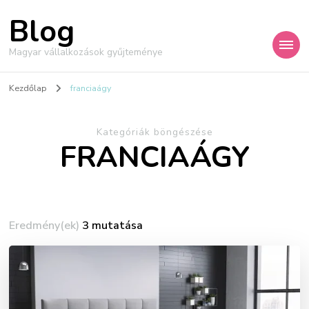
Blog
Magyar vállalkozások gyűjteménye
Kezdőlap
franciaágy
Kategóriák böngészése
FRANCIAÁGY
Eredmény(ek)
3 mutatása