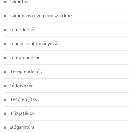
takarítás
takarmánykeverő-kiosztó kocsi
temetkezés
tengeri szállítmányozás
tereprendezás
Tereprendezés
térkövezés
Tetőfelújítás
Tűzijátékok
ülőgarnitúra