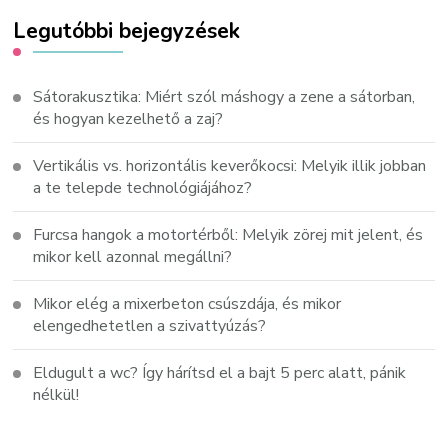
Legutóbbi bejegyzések
Sátorakusztika: Miért szól máshogy a zene a sátorban,
és hogyan kezelhető a zaj?
Vertikális vs. horizontális keverőkocsi: Melyik illik jobban
a te telepde technológiájához?
Furcsa hangok a motortérből: Melyik zörej mit jelent, és
mikor kell azonnal megállni?
Mikor elég a mixerbeton csúszdája, és mikor
elengedhetetlen a szivattyúzás?
Eldugult a wc? Így hárítsd el a bajt 5 perc alatt, pánik
nélkül!