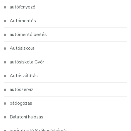
autófényező
Autómentés
autómentő bérlés
Autósiskola
autósiskola Győr
Autószállítás
autószerviz
bádogozás
Balatoni hajózás
bejárati ajtó Székesfehérvár