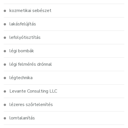
kozmetikai sebészet
lakásfelújítás
lefolyótisztítás
légi bombák
légi felmérés drónnal
légtechnika
Levante Consulting LLC
lézeres szőrtelenítés
lomtalanítás