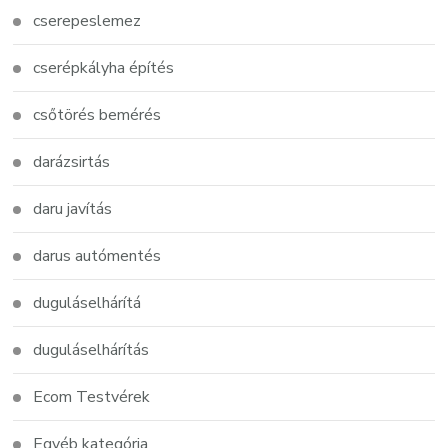
cserepeslemez
cserépkályha építés
csőtörés bemérés
darázsirtás
daru javítás
darus autómentés
duguláselhárítá
duguláselhárítás
Ecom Testvérek
Egyéb kategória