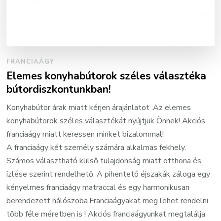
FRANCIAÁGY
Elemes konyhabútorok széles választéka
bútordiszkontunkban!
Konyhabútor árak miatt kérjen árajánlatot .Az elemes
konyhabútorok széles választékát nyújtjuk Önnek! Akciós
franciaágy miatt keressen minket bizalommal!
A franciaágy két személy számára alkalmas fekhely.
Számos választható külső tulajdonság miatt otthona és
ízlése szerint rendelhető. A pihentető éjszakák záloga egy
kényelmes franciaágy matraccal és egy harmonikusan
berendezett hálószoba.Franciaágyakat meg lehet rendelni
több féle méretben is ! Akciós franciaágyunkat megtalálja