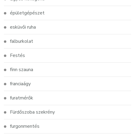
épületgépészet
esküvői ruha
falburkolat
Festés
finn szauna
franciaágy
furatmérők
Fürdőszoba szekrény
furgonmentés