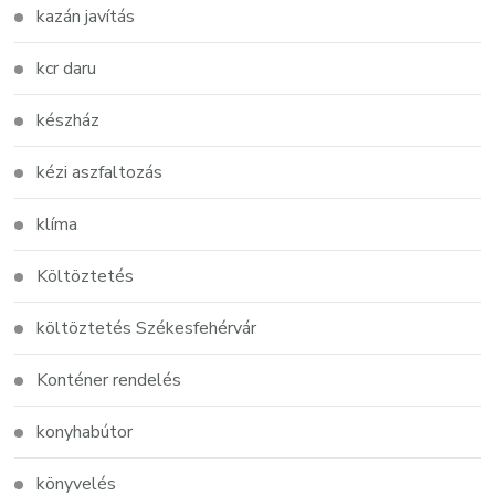
kazán javítás
kcr daru
készház
kézi aszfaltozás
klíma
Költöztetés
költöztetés Székesfehérvár
Konténer rendelés
konyhabútor
könyvelés