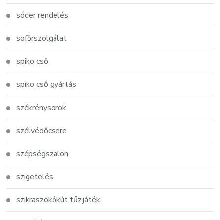
sóder rendelés
sofőrszolgálat
spiko cső
spiko cső gyártás
székrénysorok
szélvédőcsere
szépségszalon
szigetelés
szikraszökőkút tűzijáték