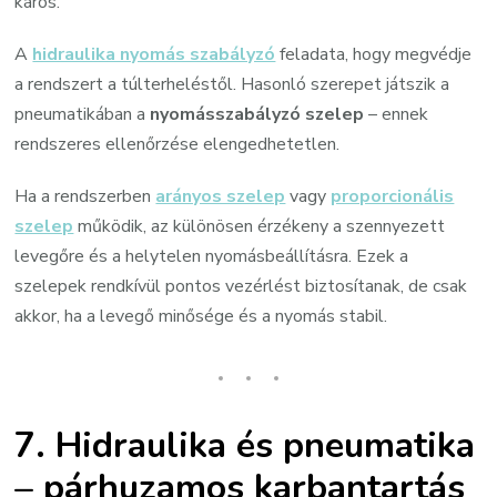
káros.
A
hidraulika nyomás szabályzó
feladata, hogy megvédje
a rendszert a túlterheléstől. Hasonló szerepet játszik a
pneumatikában a
nyomásszabályzó szelep
– ennek
rendszeres ellenőrzése elengedhetetlen.
Ha a rendszerben
arányos szelep
vagy
proporcionális
szelep
működik, az különösen érzékeny a szennyezett
levegőre és a helytelen nyomásbeállításra. Ezek a
szelepek rendkívül pontos vezérlést biztosítanak, de csak
akkor, ha a levegő minősége és a nyomás stabil.
7. Hidraulika és pneumatika
– párhuzamos karbantartás