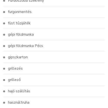
Fürdőszoba szekrény
furgonmentés
füst tűzijáték
gépi földmunka
gépi földmunka Pécs
gipszkarton
grillezés
grillező
hajó szállítás
használtruha