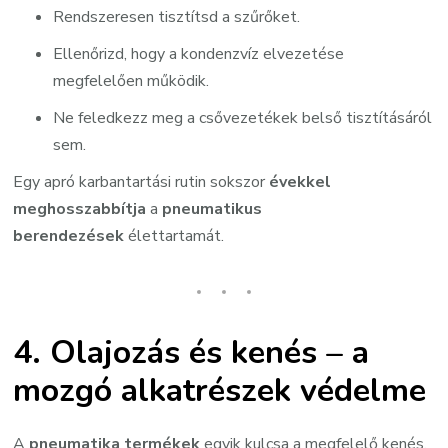
Rendszeresen tisztítsd a szűrőket.
Ellenőrizd, hogy a kondenzvíz elvezetése
megfelelően működik.
Ne feledkezz meg a csővezetékek belső tisztításáról
sem.
Egy apró karbantartási rutin sokszor
évekkel
meghosszabbítja
a
pneumatikus
berendezések
élettartamát.
4. Olajozás és kenés – a
mozgó alkatrészek védelme
A
pneumatika termékek
egyik kulcsa a megfelelő kenés.