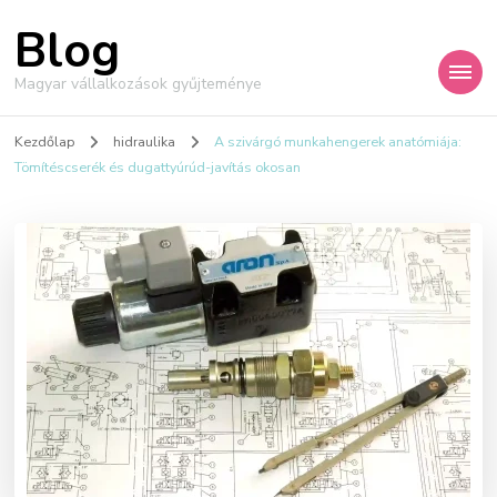
Blog
Magyar vállalkozások gyűjteménye
Kezdőlap
hidraulika
A szivárgó munkahengerek anatómiája:
Tömítéscserék és dugattyúrúd-javítás okosan