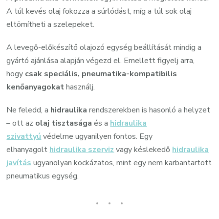
A túl kevés olaj fokozza a súrlódást, míg a túl sok olaj
eltömítheti a szelepeket.
A levegő-előkészítő olajozó egység beállítását mindig a
gyártó ajánlása alapján végezd el. Emellett figyelj arra,
hogy
csak speciális, pneumatika-kompatibilis
kenőanyagokat
használj.
Ne feledd, a
hidraulika
rendszerekben is hasonló a helyzet
– ott az
olaj tisztasága
és a
hidraulika
szivattyú
védelme ugyanilyen fontos. Egy
elhanyagolt
hidraulika szerviz
vagy késlekedő
hidraulika
javítás
ugyanolyan kockázatos, mint egy nem karbantartott
pneumatikus egység.