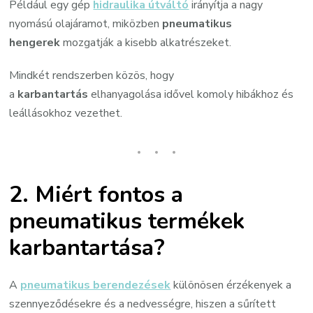
Például egy gép
hidraulika útváltó
irányítja a nagy
nyomású olajáramot, miközben
pneumatikus
hengerek
mozgatják a kisebb alkatrészeket.
Mindkét rendszerben közös, hogy
a
karbantartás
elhanyagolása idővel komoly hibákhoz és
leállásokhoz vezethet.
2. Miért fontos a
pneumatikus termékek
karbantartása?
A
pneumatikus berendezések
különösen érzékenyek a
szennyeződésekre és a nedvességre, hiszen a sűrített