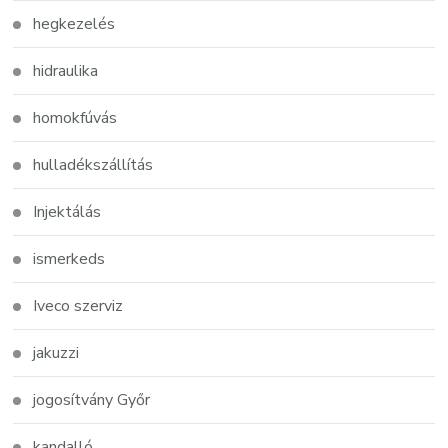
hegkezelés
hidraulika
homokfúvás
hulladékszállítás
Injektálás
ismerkeds
Iveco szerviz
jakuzzi
jogosítvány Győr
kandalló