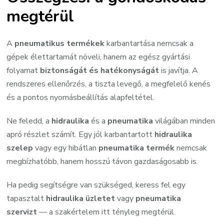
megtérül
A
pneumatikus termékek
karbantartása nemcsak a
gépek élettartamát növeli, hanem az egész gyártási
folyamat
biztonságát és hatékonyságát
is javítja. A
rendszeres ellenőrzés, a tiszta levegő, a megfelelő kenés
és a pontos nyomásbeállítás alapfeltétel.
Ne feledd, a
hidraulika
és a
pneumatika
világában minden
apró részlet számít. Egy jól karbantartott
hidraulika
szelep
vagy egy hibátlan
pneumatika termék
nemcsak
megbízhatóbb, hanem hosszú távon gazdaságosabb is.
Ha pedig segítségre van szükséged, keress fel egy
tapasztalt
hidraulika üzletet
vagy
pneumatika
szervizt
— a szakértelem itt tényleg megtérül.