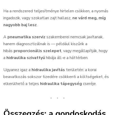
Ha a rendszered teljesítménye hirtelen csökken, a nyomás
ingadozik, vagy szokatlan zajt hallasz,
ne várd meg, míg
nagyobb baj lesz
.
A
pneumatika szerviz
szakemberei nemcsak javítanak,
hanem diagnosztizálnak is — például kiszűrik a
hibás
proporcionális szelepet
, vagy megállapítják, hogy
a
hidraulika szivattyú
hibája áll-e a háttérben.
Ugyanez igaz a
hidraulika javítás
területén: a korai
beavatkozás sokszor tizedére csökkenti a költségeket, és
elkerülhető a teljes
hidraulika tápegység
cseréje.
Összegzés: a gondoskodás