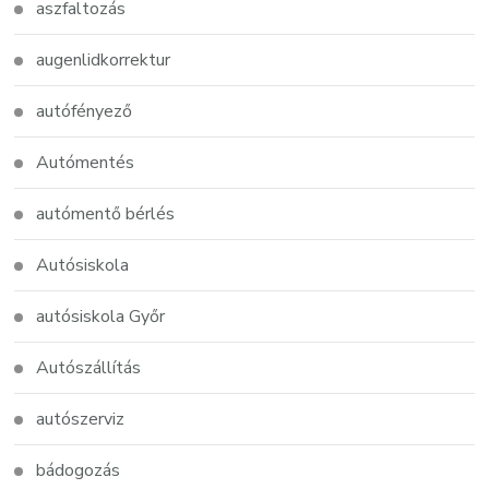
aszfaltozás
augenlidkorrektur
autófényező
Autómentés
autómentő bérlés
Autósiskola
autósiskola Győr
Autószállítás
autószerviz
bádogozás