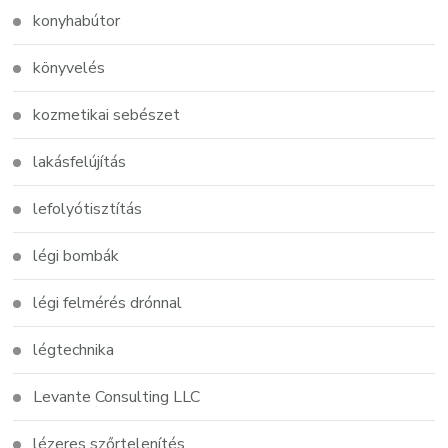
konyhabútor
könyvelés
kozmetikai sebészet
lakásfelújítás
lefolyótisztítás
légi bombák
légi felmérés drónnal
légtechnika
Levante Consulting LLC
lézeres szőrtelenítés