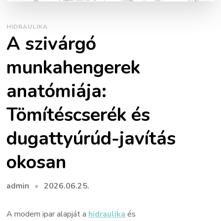
HIDRAULIKA
A szivárgó
munkahengerek
anatómiája:
Tömítéscserék és
dugattyúrúd-javítás
okosan
2026.06.25.
admin
A modern ipar alapját a
hidraulika
és