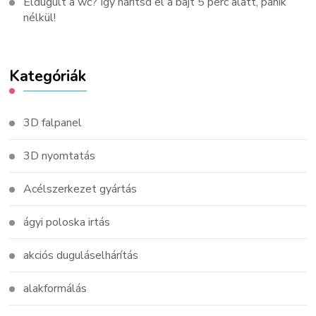
Eldugult a wc? Így hárítsd el a bajt 5 perc alatt, pánik
nélkül!
Kategóriák
3D falpanel
3D nyomtatás
Acélszerkezet gyártás
ágyi poloska irtás
akciós duguláselhárítás
alakformálás