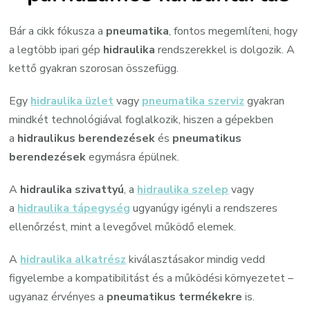
Bár a cikk fókusza a
pneumatika
, fontos megemlíteni, hogy
a legtöbb ipari gép
hidraulika
rendszerekkel is dolgozik. A
kettő gyakran szorosan összefügg.
Egy
hidraulika üzlet
vagy
pneumatika szerviz
gyakran
mindkét technológiával foglalkozik, hiszen a gépekben
a
hidraulikus berendezések
és
pneumatikus
berendezések
egymásra épülnek.
A
hidraulika szivattyú
, a
hidraulika szelep
vagy
a
hidraulika tápegység
ugyanúgy igényli a rendszeres
ellenőrzést, mint a levegővel működő elemek.
A
hidraulika alkatrész
kiválasztásakor mindig vedd
figyelembe a kompatibilitást és a működési környezetet –
ugyanaz érvényes a
pneumatikus termékekre
is.