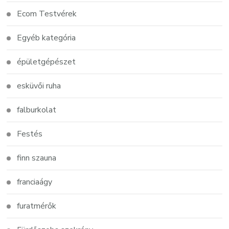
Ecom Testvérek
Egyéb kategória
épületgépészet
esküvői ruha
falburkolat
Festés
finn szauna
franciaágy
furatmérők