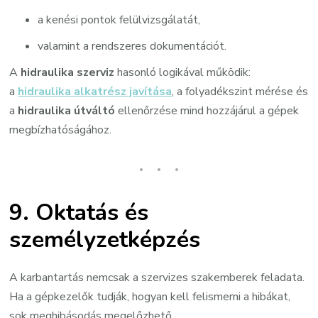
a kenési pontok felülvizsgálatát,
valamint a rendszeres dokumentációt.
A
hidraulika szerviz
hasonló logikával működik:
a
hidraulika alkatrész javítása
, a folyadékszint mérése és
a
hidraulika útváltó
ellenőrzése mind hozzájárul a gépek
megbízhatóságához.
9. Oktatás és
személyzetképzés
A karbantartás nemcsak a szervizes szakemberek feladata.
Ha a gépkezelők tudják, hogyan kell felismerni a hibákat,
sok meghibásodás megelőzhető.