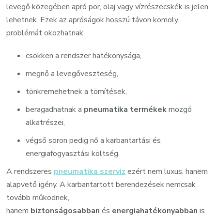
levegő közegében apró por, olaj vagy vízrészecskék is jelen
lehetnek. Ezek az apróságok hosszú távon komoly
problémát okozhatnak:
csökken a rendszer hatékonysága,
megnő a levegőveszteség,
tönkremehetnek a tömítések,
beragadhatnak a
pneumatika termékek
mozgó
alkatrészei,
végső soron pedig nő a karbantartási és
energiafogyasztási költség.
A rendszeres
pneumatika szerviz
ezért nem luxus, hanem
alapvető igény. A karbantartott berendezések nemcsak
tovább működnek,
hanem
biztonságosabban
és
energiahatékonyabban
is