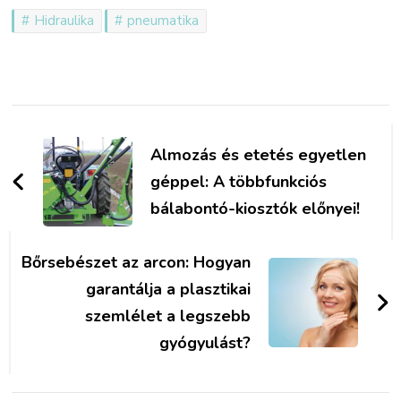
Hidraulika
pneumatika
Bejegyzések
navigációja
Almozás és etetés egyetlen
géppel: A többfunkciós
bálabontó-kiosztók előnyei!
Bőrsebészet az arcon: Hogyan
garantálja a plasztikai
szemlélet a legszebb
gyógyulást?