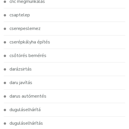
cnc megmunkálás
csaptelep
cserepeslemez
cserépkályha építés
csőtörés bemérés
darázsirtás
daru javítás
darus autómentés
duguláselhárítá
duguláselhárítás