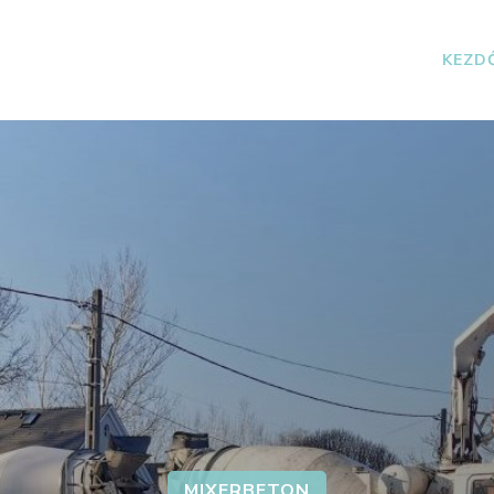
KEZD
MIXERBETON