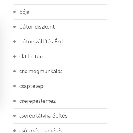
bója
bútor diszkont
bútorszállítás Érd
ckt beton
cnc megmunkálás
csaptelep
cserepeslemez
cserépkályha építés
csőtörés bemérés