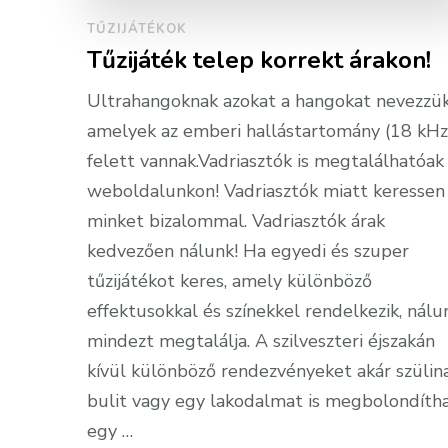
TŰZIJÁTÉKOK
Tűzijáték telep korrekt árakon!
Ultrahangoknak azokat a hangokat nevezzük
amelyek az emberi hallástartomány (18 kHz
felett vannak.Vadriasztók is megtalálhatóak
weboldalunkon! Vadriasztók miatt keressen
minket bizalommal. Vadriasztók árak
kedvezően nálunk! Ha egyedi és szuper
tűzijátékot keres, amely különböző
effektusokkal és színekkel rendelkezik, nálu
mindezt megtalálja. A szilveszteri éjszakán
kívül különböző rendezvényeket akár szülin
bulit vagy egy lakodalmat is megbolondíth
egy …