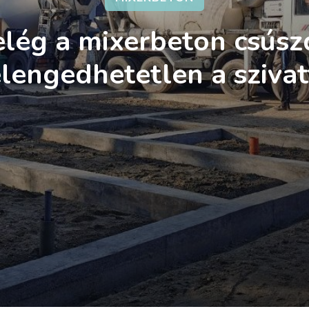
elég a mixerbeton csúszd
lengedhetetlen a sziva