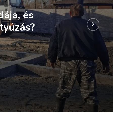
ája, és
ttyúzás?