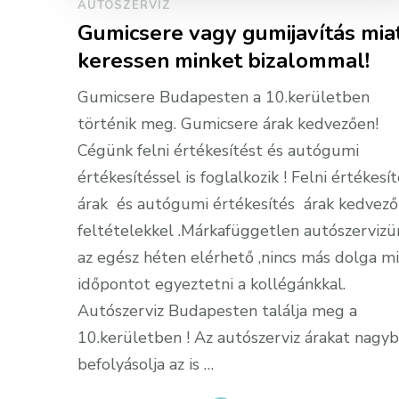
AUTÓSZERVIZ
Gumicsere vagy gumijavítás mia
keressen minket bizalommal!
Gumicsere Budapesten a 10.kerületben
történik meg. Gumicsere árak kedvezően!
Cégünk felni értékesítést és autógumi
értékesítéssel is foglalkozik ! Felni értékesí
árak és autógumi értékesítés árak kedvező
feltételekkel .Márkafüggetlen autószervizü
az egész héten elérhető ,nincs más dolga m
időpontot egyeztetni a kollégánkkal.
Autószerviz Budapesten találja meg a
10.kerületben ! Az autószerviz árakat nagy
befolyásolja az is …