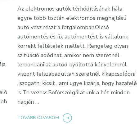
Az elektromos autók térhódításának hála
egyre több tisztán elektromos meghajtású
autó vesz részt a forgalomban.Olcsó
autómentés és fix autómentést is vállalunk
korrekt feltételek mellett. Rengeteg olyan
szituáció adódhat, amikor nem szeretnél
ája
lemondani az autód nyújtotta kényelemről,
viszont felszabadultan szeretnél kikapcsolódni
,iszogatni kicsit , ami ugye kizárja, hogy hazafelé
élő
is Te vezess.Sofőrszolgálatunk a hét minden
ebb
napján …
TOVÁBB OLVASOM