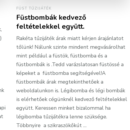
FÜST TŰZIJÁTÉK
Füstbombák kedvező
feltételekkel együtt.
,
)
Rakéta tűzijáték árak miatt kérjen árajánlatot
tőlünk! Nálunk szinte mindent megvásárolhat
mint például a füstök, füstbomba és a
füstbombák is .Tedd varázslatosan füstössé a
képeket a füstbomba segítségével!A
füstbombák árak megtekinthetőek a
nk
weboldalunkon is. Légibomba és légi bombák
is elérhetőek cégünknél kedvező feltételekkel
api
együtt. Keressen minket bizalommal ha
at
légibomba tűzijátékra lenne szüksége.
Többnyire a szikraszökőkút …