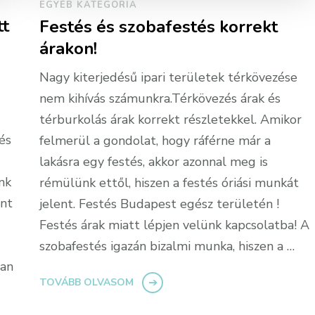
EGYÉB KATEGÓRIA
tt
Festés és szobafestés korrekt
árakon!
Nagy kiterjedésű ipari területek térkövezése
nem kihívás számunkra.Térkövezés árak és
térburkolás árak korrekt részletekkel. Amikor
tés
felmerül a gondolat, hogy ráférne már a
lakásra egy festés, akkor azonnal meg is
nk
rémülünk ettől, hiszen a festés óriási munkát
int
jelent. Festés Budapest egész területén !
Festés árak miatt lépjen velünk kapcsolatba! A
szobafestés igazán bizalmi munka, hiszen a …
ban
TOVÁBB OLVASOM