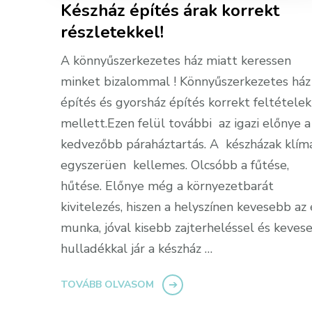
Készház építés árak korrekt
részletekkel!
A könnyűszerkezetes ház miatt keressen
minket bizalommal ! Könnyűszerkezetes ház
építés és gyorsház építés korrekt feltételek
mellett.Ezen felül további az igazi előnye a
kedvezőbb páraháztartás. A készházak klím
egyszerüen kellemes. Olcsóbb a fűtése,
hűtése. Előnye még a környezetbarát
kivitelezés, hiszen a helyszínen kevesebb az 
munka, jóval kisebb zajterheléssel és keves
hulladékkal jár a készház …
TOVÁBB OLVASOM