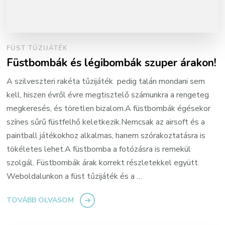
FÜST TŰZIJÁTÉK
Füstbombák és légibombák szuper árakon!
A szilveszteri rakéta tűzijáték pedig talán mondani sem
kell, hiszen évről évre megtisztelő számunkra a rengeteg
megkeresés, és töretlen bizalom.A füstbombák égésekor
színes sűrű füstfelhő keletkezik.Nemcsak az airsoft és a
paintball játékokhoz alkalmas, hanem szórakoztatásra is
tökéletes lehet.A füstbomba a fotózásra is remekül
szolgál. Füstbombák árak korrekt részletekkel együtt.
Weboldalunkon a füst tűzijáték és a …
TOVÁBB OLVASOM