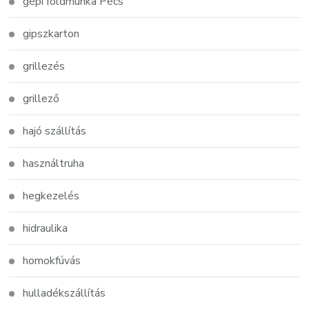
gépi földmunka Pécs
gipszkarton
grillezés
grillező
hajó szállítás
használtruha
hegkezelés
hidraulika
homokfúvás
hulladékszállítás