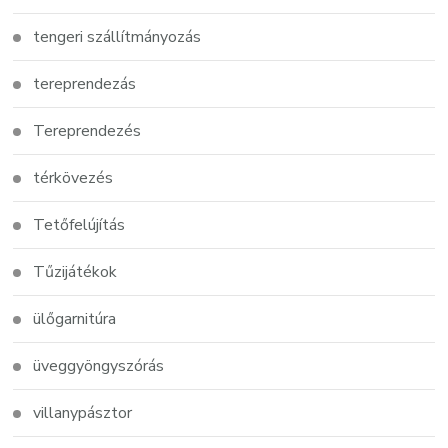
tengeri szállítmányozás
tereprendezás
Tereprendezés
térkövezés
Tetőfelújítás
Tűzijátékok
ülőgarnitúra
üveggyöngyszórás
villanypásztor