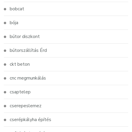
bobcat
bója
bútor diszkont
bútorszállítás Érd
ckt beton
cnc megmunkálás
csaptelep
cserepeslemez
cserépkályha építés