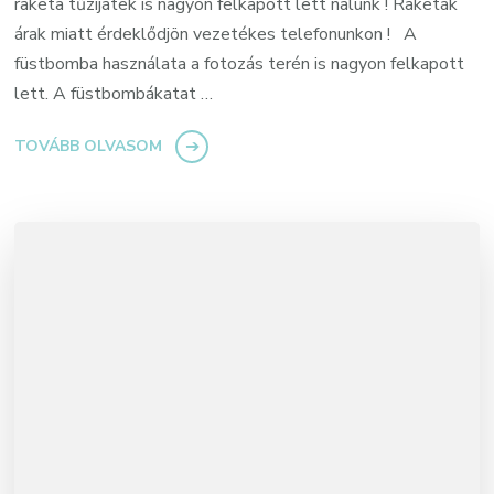
rakéta tűzijáték is nagyon felkapott lett nálunk ! Rakéták
árak miatt érdeklődjön vezetékes telefonunkon ! A
füstbomba használata a fotozás terén is nagyon felkapott
lett. A füstbombákatat …
TOVÁBB OLVASOM