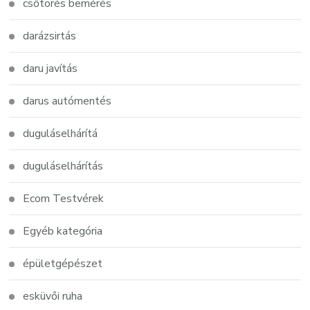
csőtörés bemérés
darázsirtás
daru javítás
darus autómentés
duguláselhárítá
duguláselhárítás
Ecom Testvérek
Egyéb kategória
épületgépészet
esküvői ruha