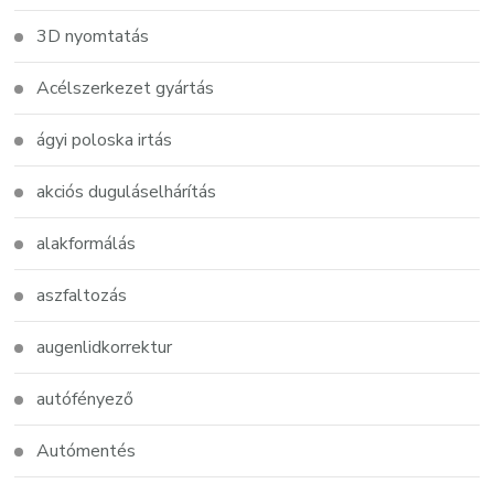
3D nyomtatás
Acélszerkezet gyártás
ágyi poloska irtás
akciós duguláselhárítás
alakformálás
aszfaltozás
augenlidkorrektur
autófényező
Autómentés