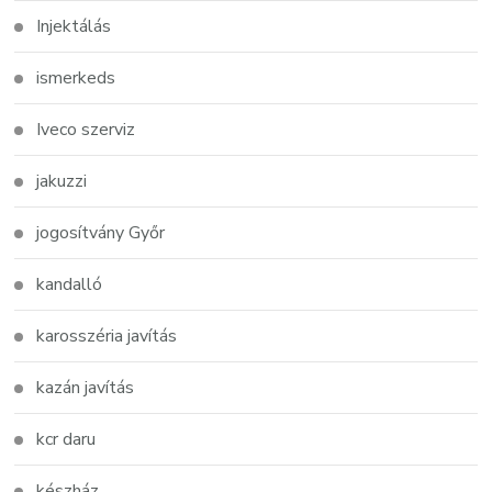
Injektálás
ismerkeds
Iveco szerviz
jakuzzi
jogosítvány Győr
kandalló
karosszéria javítás
kazán javítás
kcr daru
készház