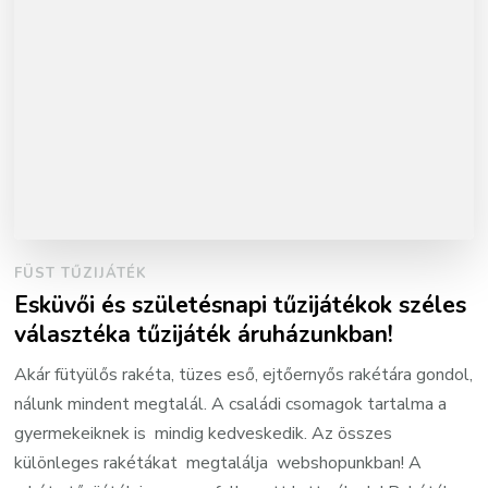
FÜST TŰZIJÁTÉK
Esküvői és születésnapi tűzijátékok széles
választéka tűzijáték áruházunkban!
Akár fütyülős rakéta, tüzes eső, ejtőernyős rakétára gondol,
nálunk mindent megtalál. A családi csomagok tartalma a
gyermekeiknek is mindig kedveskedik. Az összes
különleges rakétákat megtalálja webshopunkban! A