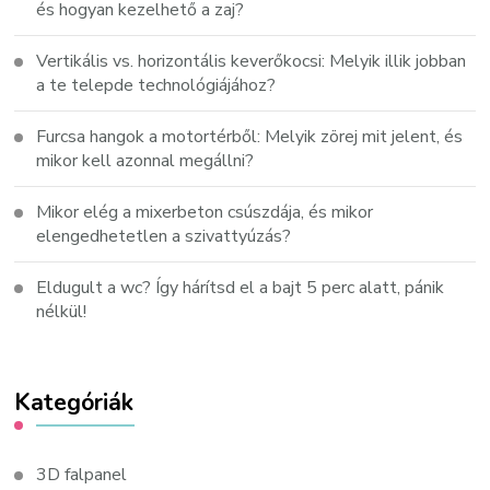
és hogyan kezelhető a zaj?
Vertikális vs. horizontális keverőkocsi: Melyik illik jobban
a te telepde technológiájához?
Furcsa hangok a motortérből: Melyik zörej mit jelent, és
mikor kell azonnal megállni?
Mikor elég a mixerbeton csúszdája, és mikor
elengedhetetlen a szivattyúzás?
Eldugult a wc? Így hárítsd el a bajt 5 perc alatt, pánik
nélkül!
Kategóriák
3D falpanel