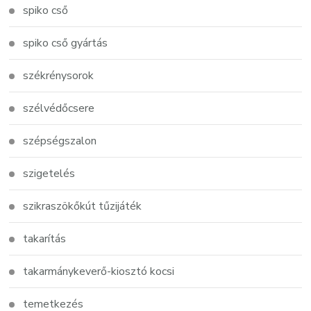
spiko cső
spiko cső gyártás
székrénysorok
szélvédőcsere
szépségszalon
szigetelés
szikraszökőkút tűzijáték
takarítás
takarmánykeverő-kiosztó kocsi
temetkezés