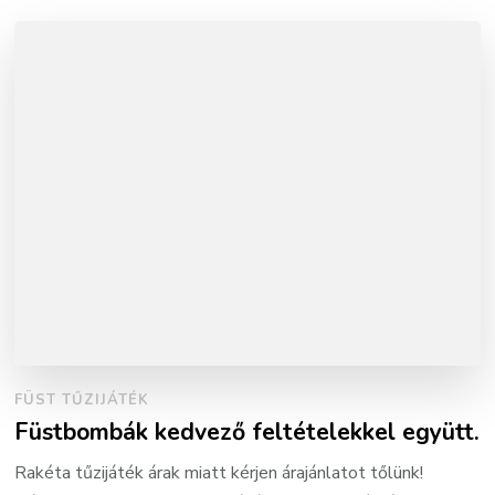
FÜST TŰZIJÁTÉK
Füstbombák kedvező feltételekkel együtt.
Rakéta tűzijáték árak miatt kérjen árajánlatot tőlünk!