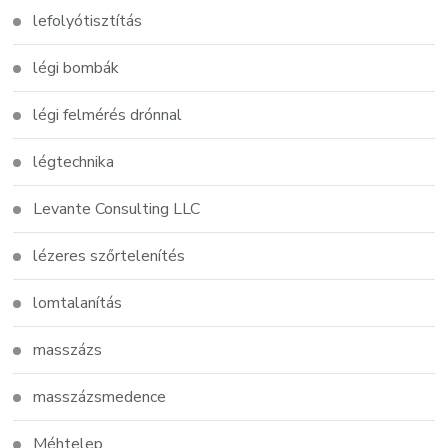
lefolyótisztítás
légi bombák
légi felmérés drónnal
légtechnika
Levante Consulting LLC
lézeres szőrtelenítés
lomtalanítás
masszázs
masszázsmedence
Méhtelep