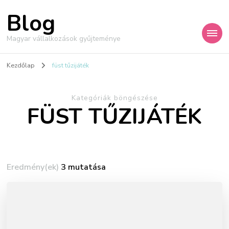
Blog
Magyar vállalkozások gyűjteménye
Kezdőlap
füst tűzijáték
Kategóriák böngészése
FÜST TŰZIJÁTÉK
Eredmény(ek)
3 mutatása