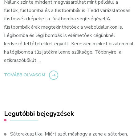
Nálunk szinte mindent megvásárolhat mint például a
füstök, füstbomba és a füstbombák is .Tedd varázslatosan
füstössé a képeket a füstbomba segítségével!A
füstbombák árak megtekinthetőek a weboldalunkon is.
Légibomba és légi bombák is elérhetőek cégünknél
kedvező feltételekkel együtt. Keressen minket bizalommal
ha légibomba tűzijátékra lenne szüksége. Többnyire a
szikraszökőkút …
TOVÁBB OLVASOM
Legutóbbi bejegyzések
Sátorakusztika: Miért szól máshogy a zene a sátorban,