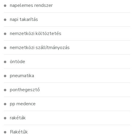
napelemes rendszer
napi takarítás
nemzetközi költöztetés
nemzetközi szállítmányozás
öntöde
pneumatika
ponthegesztő
pp medence
rakéták
Rakétűk