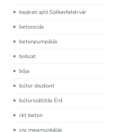
bejárati ajtó Székesfehérvár
betonozás
betonpumpálás
bobcat
bója
bútor diszkont
bútorszállítás Érd
ckt beton
cnc megmunkálás