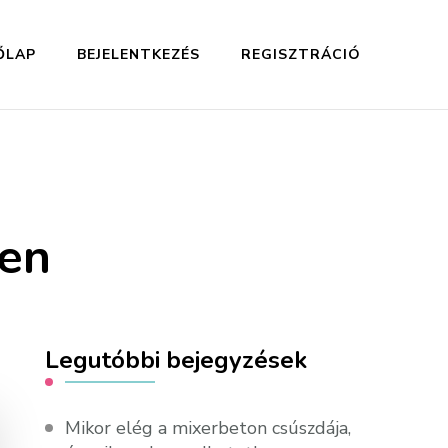
ŐLAP
BEJELENTKEZÉS
REGISZTRÁCIÓ
ien
Legutóbbi bejegyzések
Mikor elég a mixerbeton csúszdája,