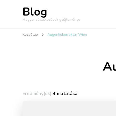
Blog
Magyar vállalkozások gyűjteménye
Kezdőlap
Augenlidkorrektur Wien
Au
Eredmény(ek)
4 mutatása