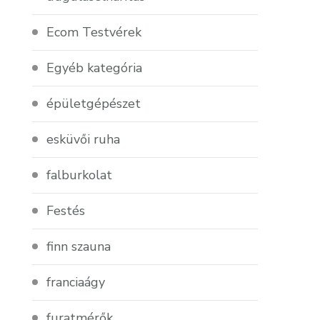
Ecom Testvérek
Egyéb kategória
épületgépészet
esküvői ruha
falburkolat
Festés
finn szauna
franciaágy
furatmérők