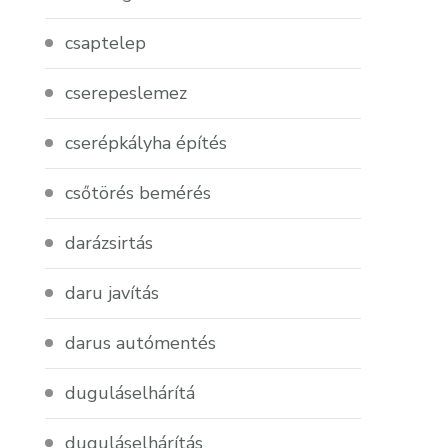
csaptelep
cserepeslemez
cserépkályha építés
csőtörés bemérés
darázsirtás
daru javítás
darus autómentés
duguláselhárítá
duguláselhárítás