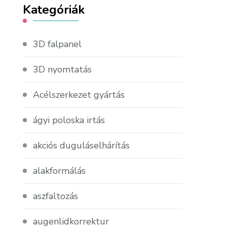
Kategóriák
3D falpanel
3D nyomtatás
Acélszerkezet gyártás
ágyi poloska irtás
akciós duguláselhárítás
alakformálás
aszfaltozás
augenlidkorrektur