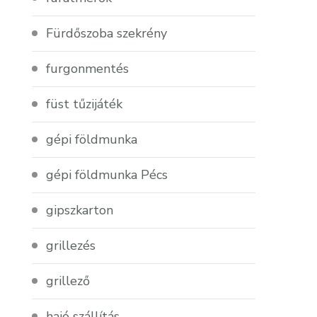
Fürdőszoba szekrény
furgonmentés
füst tűzijáték
gépi földmunka
gépi földmunka Pécs
gipszkarton
grillezés
grillező
hajó szállítás