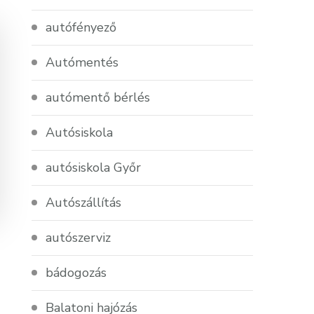
autófényező
Autómentés
autómentő bérlés
Autósiskola
autósiskola Győr
Autószállítás
autószerviz
bádogozás
Balatoni hajózás