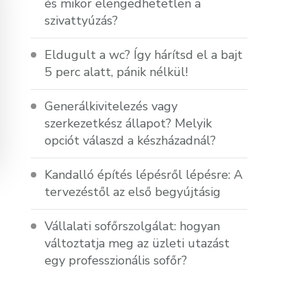
és mikor elengedhetetlen a
szivattyúzás?
Eldugult a wc? Így hárítsd el a bajt
5 perc alatt, pánik nélkül!
Generálkivitelezés vagy
szerkezetkész állapot? Melyik
opciót válaszd a készházadnál?
Kandalló építés lépésről lépésre: A
tervezéstől az első begyújtásig
Vállalati sofőrszolgálat: hogyan
változtatja meg az üzleti utazást
egy professzionális sofőr?