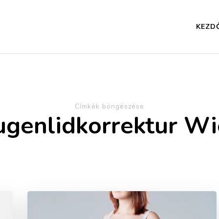
KEZD
Címkék böngészése
genlidkorrektur W