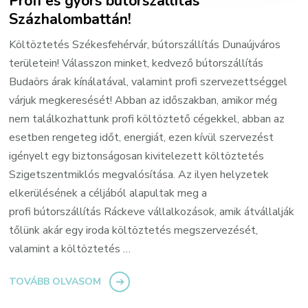
Profi és gyors bútorszállítás
Százhalombattán!
Költöztetés Székesfehérvár, bútorszállítás Dunaújváros
területein! Válasszon minket, kedvező bútorszállítás
Budaörs árak kínálatával, valamint profi szervezettséggel
várjuk megkeresését! Abban az időszakban, amikor még
nem találkozhattunk profi költöztető cégekkel, abban az
esetben rengeteg időt, energiát, ezen kívül szervezést
igényelt egy biztonságosan kivitelezett költöztetés
Szigetszentmiklós megvalósítása. Az ilyen helyzetek
elkerülésének a céljából alapultak meg a
profi bútorszállítás Ráckeve vállalkozások, amik átvállalják
tőlünk akár egy iroda költöztetés megszervezését,
valamint a költöztetés …
TOVÁBB OLVASOM