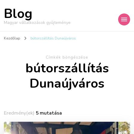
Blog
Magyar vállalkozások gyűjteménye
Kezdőlap
bútorszállítás Dunaújváros
Címkék böngészése
bútorszállítás
Dunaújváros
Eredmény(ek)
5 mutatása