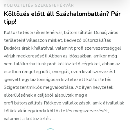
KÖLTÖZTETÉS SZÉKESFEHÉRVÁR
Költözés előtt áll Százhalombattán? Pár
tipp!
Költöztetés Székesfehérvár, bútorszállítás Dunaújváros
területein! Válasszon minket, kedvező bútorszállítás
Budaörs árak kínálatával, valamint profi szervezettséggel
várjuk megkeresését! Abban az időszakban, amikor még
nem találkozhattunk profi költöztető cégekkel, abban az
esetben rengeteg időt, energiát, ezen kívül szervezést
igényelt egy biztonságosan kivitelezett költöztetés
Szigetszentmiklós megvalósítása. Az ilyen helyzetek
elkerülésének a céljából alapultak meg a
profi bútorszállítás Ráckeve vállalkozások, amik átvállalják
tőlünk akár egy iroda költöztetés megszervezését,
valamint a költöztetés …