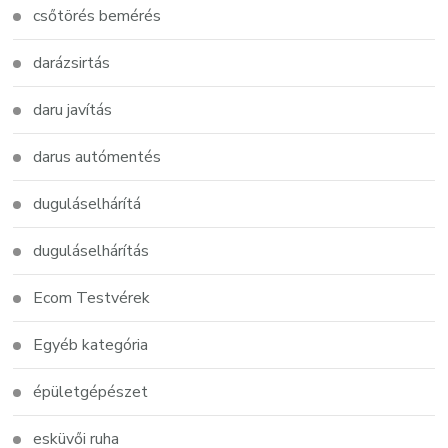
csőtörés bemérés
darázsirtás
daru javítás
darus autómentés
duguláselhárítá
duguláselhárítás
Ecom Testvérek
Egyéb kategória
épületgépészet
esküvői ruha