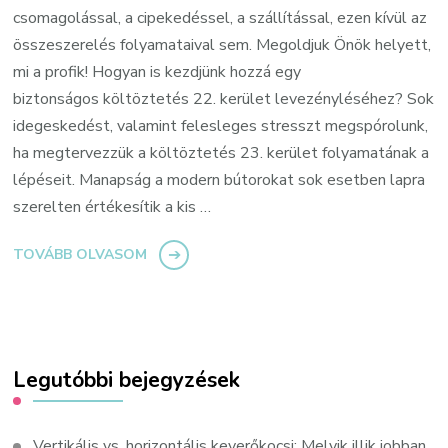
csomagolással, a cipekedéssel, a szállítással, ezen kívül az
összeszerelés folyamataival sem. Megoldjuk Önök helyett,
mi a profik! Hogyan is kezdjünk hozzá egy
biztonságos költöztetés 22. kerület levezényléséhez? Sok
idegeskedést, valamint felesleges stresszt megspórolunk,
ha megtervezzük a költöztetés 23. kerület folyamatának a
lépéseit. Manapság a modern bútorokat sok esetben lapra
szerelten értékesítik a kis …
TOVÁBB OLVASOM
Legutóbbi bejegyzések
Vertikális vs. horizontális keverőkocsi: Melyik illik jobban