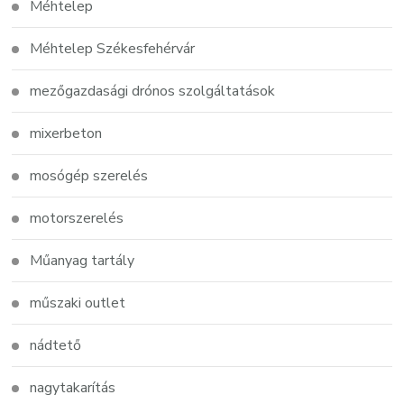
Méhtelep
Méhtelep Székesfehérvár
mezőgazdasági drónos szolgáltatások
mixerbeton
mosógép szerelés
motorszerelés
Műanyag tartály
műszaki outlet
nádtető
nagytakarítás