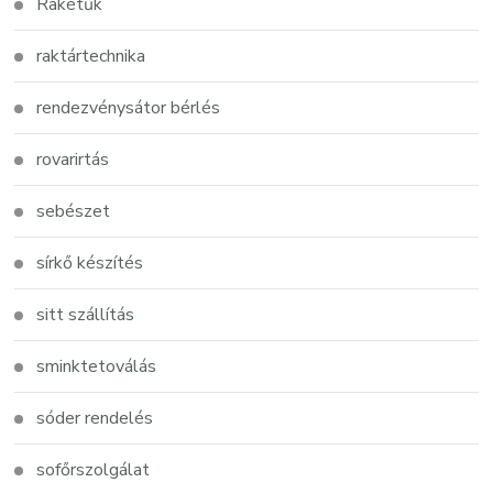
Rakétűk
raktártechnika
rendezvénysátor bérlés
rovarirtás
sebészet
sírkő készítés
sitt szállítás
sminktetoválás
sóder rendelés
sofőrszolgálat