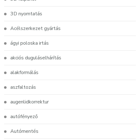
3D nyomtatás
Acélszerkezet gyártás
ágyi poloska irtás
akciós duguláselhárítás
alakformálás
aszfaltozás
augenlidkorrektur
autófényező
Autómentés