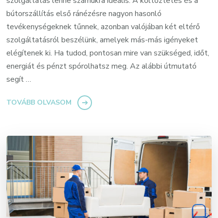
szolgáltatás lenne számukra ideális. A költöztetés és a
bútorszállítás első ránézésre nagyon hasonló
tevékenységeknek tűnnek, azonban valójában két eltérő
szolgáltatásról beszélünk, amelyek más-más igényeket
elégítenek ki. Ha tudod, pontosan mire van szükséged, időt,
energiát és pénzt spórolhatsz meg. Az alábbi útmutató
segít …
TOVÁBB OLVASOM