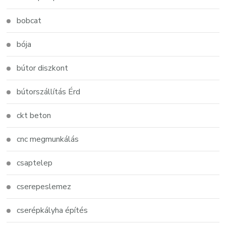
bobcat
bója
bútor diszkont
bútorszállítás Érd
ckt beton
cnc megmunkálás
csaptelep
cserepeslemez
cserépkályha építés