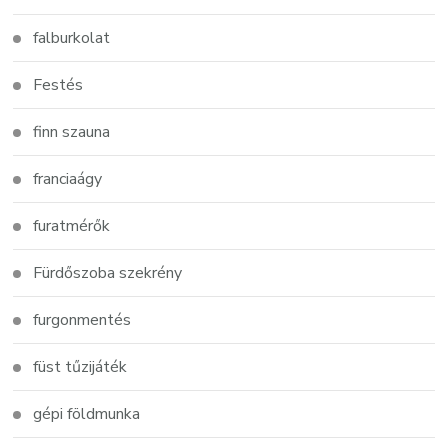
falburkolat
Festés
finn szauna
franciaágy
furatmérők
Fürdőszoba szekrény
furgonmentés
füst tűzijáték
gépi földmunka