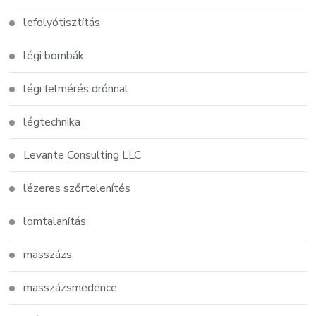
lefolyótisztítás
légi bombák
légi felmérés drónnal
légtechnika
Levante Consulting LLC
lézeres szőrtelenítés
lomtalanítás
masszázs
masszázsmedence