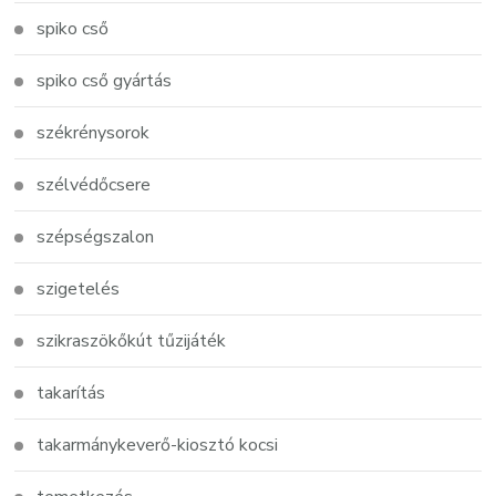
spiko cső
spiko cső gyártás
székrénysorok
szélvédőcsere
szépségszalon
szigetelés
szikraszökőkút tűzijáték
takarítás
takarmánykeverő-kiosztó kocsi