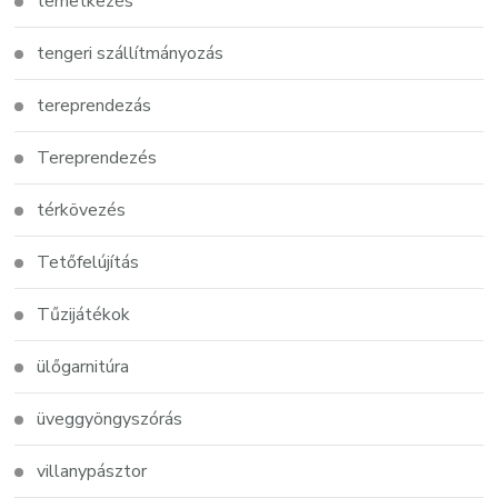
temetkezés
tengeri szállítmányozás
tereprendezás
Tereprendezés
térkövezés
Tetőfelújítás
Tűzijátékok
ülőgarnitúra
üveggyöngyszórás
villanypásztor