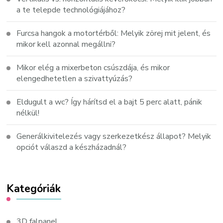
a te telepde technológiájához?
Furcsa hangok a motortérből: Melyik zörej mit jelent, és
mikor kell azonnal megállni?
Mikor elég a mixerbeton csúszdája, és mikor
elengedhetetlen a szivattyúzás?
Eldugult a wc? Így hárítsd el a bajt 5 perc alatt, pánik
nélkül!
Generálkivitelezés vagy szerkezetkész állapot? Melyik
opciót válaszd a készházadnál?
Kategóriák
3D falpanel