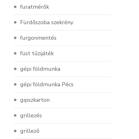
furatmérők
Fürdőszoba szekrény
furgonmentés
füst tűzijáték
gépi földmunka
gépi földmunka Pécs
gipszkarton
grillezés
grillező