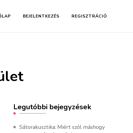
ŐLAP
BEJELENTKEZÉS
REGISZTRÁCIÓ
ület
Legutóbbi bejegyzések
Sátorakusztika: Miért szól máshogy