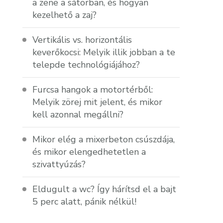
a zene a sátorban, és hogyan
kezelhető a zaj?
Vertikális vs. horizontális
keverőkocsi: Melyik illik jobban a te
telepde technológiájához?
Furcsa hangok a motortérből:
Melyik zörej mit jelent, és mikor
kell azonnal megállni?
Mikor elég a mixerbeton csúszdája,
és mikor elengedhetetlen a
szivattyúzás?
Eldugult a wc? Így hárítsd el a bajt
5 perc alatt, pánik nélkül!