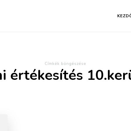
KEZD
Címkék böngészése
ni értékesítés 10.ker