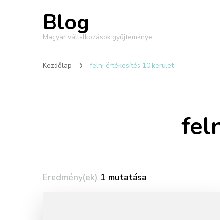
Blog
Magyar vállalkozások gyűjteménye
Kezdőlap
felni értékesítés 10.kerület
fel
Eredmény(ek)
1 mutatása