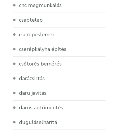
cnc megmunkálás
csaptelep
cserepeslemez
cserépkályha építés
csőtörés bemérés
darázsirtás
daru javítás
darus autómentés
duguláselhárítá