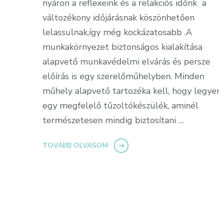
nyáron a reflexeink és a relakciós időnk a
változékony időjárásnak köszönhetően
lelassulnak,így még kockázatosabb .A
munkakörnyezet biztonságos kialakítása
alapvető munkavédelmi elvárás és persze
előírás is egy szerelőműhelyben. Minden
műhely alapvető tartozéka kell, hogy legye
egy megfelelő tűzoltókészülék, aminél
természetesen mindig biztosítani …
TOVÁBB OLVASOM