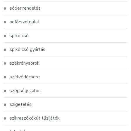
sóder rendelés
sofőrszolgálat
spiko cső
spiko cső gyártás
székrénysorok
szélvédőcsere
szépségszalon
szigetelés
szikraszökőkút tűzijáték