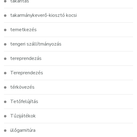
takarítás
takarmánykeverő-kiosztó kocsi
temetkezés
tengeri szállítmányozás
tereprendezás
Tereprendezés
térkövezés
Tetőfelújítás
Tűzijátékok
ülőgarnitúra