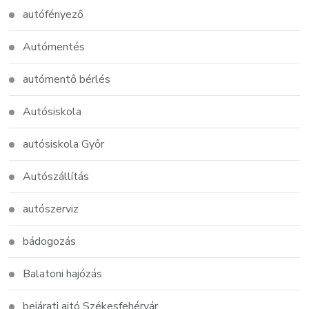
autófényező
Autómentés
autómentő bérlés
Autósiskola
autósiskola Győr
Autószállítás
autószerviz
bádogozás
Balatoni hajózás
bejárati ajtó Székesfehérvár