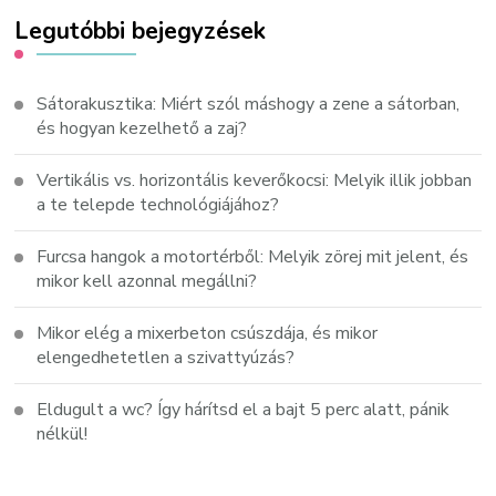
Legutóbbi bejegyzések
Sátorakusztika: Miért szól máshogy a zene a sátorban,
és hogyan kezelhető a zaj?
Vertikális vs. horizontális keverőkocsi: Melyik illik jobban
a te telepde technológiájához?
Furcsa hangok a motortérből: Melyik zörej mit jelent, és
mikor kell azonnal megállni?
Mikor elég a mixerbeton csúszdája, és mikor
elengedhetetlen a szivattyúzás?
Eldugult a wc? Így hárítsd el a bajt 5 perc alatt, pánik
nélkül!