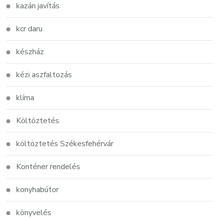
kazán javítás
kcr daru
készház
kézi aszfaltozás
klíma
Költöztetés
költöztetés Székesfehérvár
Konténer rendelés
konyhabútor
könyvelés