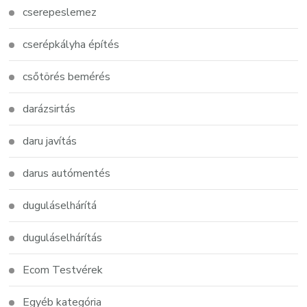
cserepeslemez
cserépkályha építés
csőtörés bemérés
darázsirtás
daru javítás
darus autómentés
duguláselhárítá
duguláselhárítás
Ecom Testvérek
Egyéb kategória