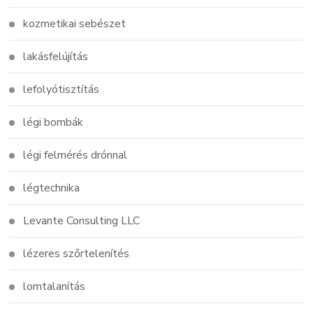
kozmetikai sebészet
lakásfelújítás
lefolyótisztítás
légi bombák
légi felmérés drónnal
légtechnika
Levante Consulting LLC
lézeres szőrtelenítés
lomtalanítás