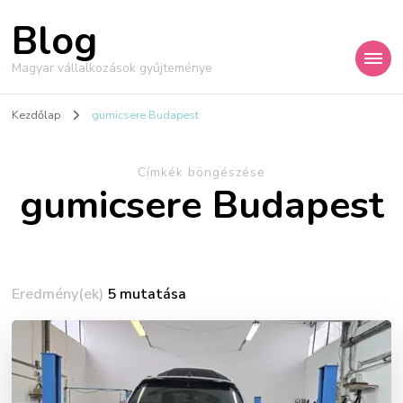
Blog
Magyar vállalkozások gyűjteménye
Kezdőlap
gumicsere Budapest
Címkék böngészése
gumicsere Budapest
Eredmény(ek)
5 mutatása