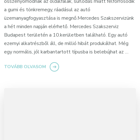
összenyomódnak az oldalfalak, súrlódás miatt felforrósodik
a gumi és tönkremegy, ráadásul az autó
üzemanyagfogyasztása is megnő.Mercedes Szakszervizünk
a hét minden napján elérhető. Mercedes Szakszerviz
Budapest területén a 10.kerületben található. Egy autó
ezernyi alkatrészből áll, de millió hibát produkálhat. Még
egy normális, jól karbantartott típusba is belebújhat az …
TOVÁBB OLVASOM