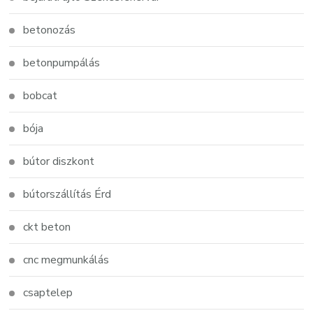
betonozás
betonpumpálás
bobcat
bója
bútor diszkont
bútorszállítás Érd
ckt beton
cnc megmunkálás
csaptelep