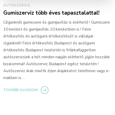
AUTÓSZERVIZ
Gumiszerviz több éves tapasztalattal!
Cégünknél gumicsere és gumijavítás is elérhető ! Gumicsere
10.kerület és gumijavítás 10.kerületben is ! Felni
értékesítés és autógumi értékesítését is vállaljuk
clgünknél! Felni értékesítés Budapest és autógumi
értékesítés Budapest teürletén is !Márkafüggetlen
autószervizünk a hét minden napján elérhető ,jöjjön hozzánk
bizalommal! Autószerviz Budapest egész területén !
Autószerviz árak miattk érjen árajánlatot telefonon vagy e-
mailben is …
TOVÁBB OLVASOM