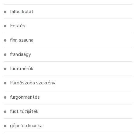
falburkolat
Festés
finn szauna
franciaágy
furatmérők
Fürdőszoba szekrény
furgonmentés
füst tűzijáték
gépi földmunka