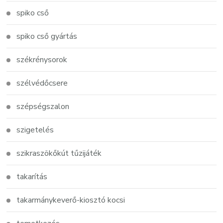
spiko cső
spiko cső gyártás
székrénysorok
szélvédőcsere
szépségszalon
szigetelés
szikraszökőkút tűzijáték
takarítás
takarmánykeverő-kiosztó kocsi