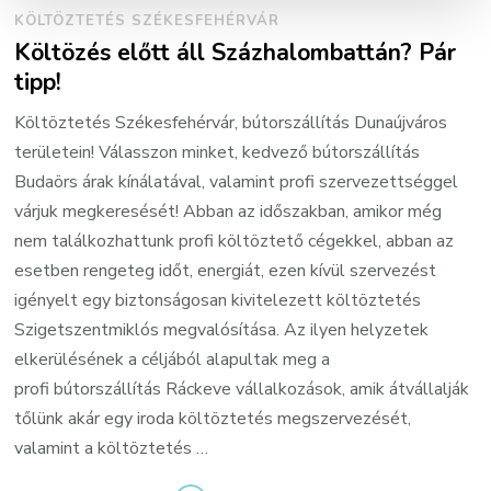
KÖLTÖZTETÉS SZÉKESFEHÉRVÁR
Költözés előtt áll Százhalombattán? Pár
tipp!
Költöztetés Székesfehérvár, bútorszállítás Dunaújváros
területein! Válasszon minket, kedvező bútorszállítás
Budaörs árak kínálatával, valamint profi szervezettséggel
várjuk megkeresését! Abban az időszakban, amikor még
nem találkozhattunk profi költöztető cégekkel, abban az
esetben rengeteg időt, energiát, ezen kívül szervezést
igényelt egy biztonságosan kivitelezett költöztetés
Szigetszentmiklós megvalósítása. Az ilyen helyzetek
elkerülésének a céljából alapultak meg a
profi bútorszállítás Ráckeve vállalkozások, amik átvállalják
tőlünk akár egy iroda költöztetés megszervezését,
valamint a költöztetés …