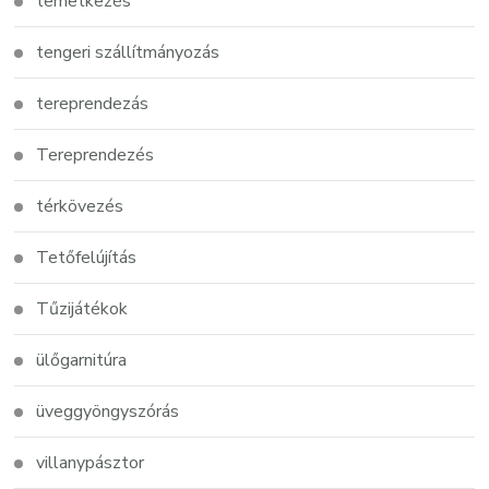
temetkezés
tengeri szállítmányozás
tereprendezás
Tereprendezés
térkövezés
Tetőfelújítás
Tűzijátékok
ülőgarnitúra
üveggyöngyszórás
villanypásztor