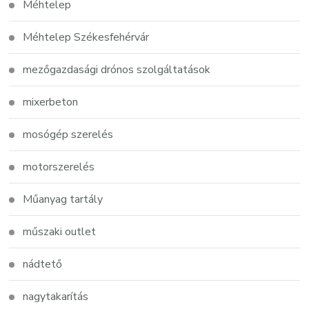
Méhtelep
Méhtelep Székesfehérvár
mezőgazdasági drónos szolgáltatások
mixerbeton
mosógép szerelés
motorszerelés
Műanyag tartály
műszaki outlet
nádtető
nagytakarítás