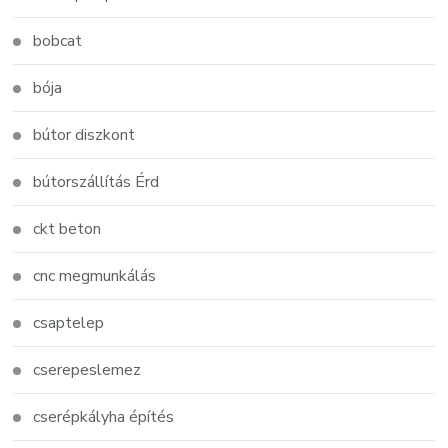
bobcat
bója
bútor diszkont
bútorszállítás Érd
ckt beton
cnc megmunkálás
csaptelep
cserepeslemez
cserépkályha építés