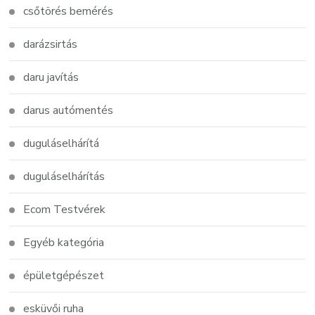
csőtörés bemérés
darázsirtás
daru javítás
darus autómentés
duguláselhárítá
duguláselhárítás
Ecom Testvérek
Egyéb kategória
épületgépészet
esküvői ruha