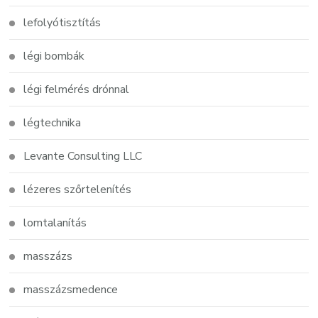
lefolyótisztítás
légi bombák
légi felmérés drónnal
légtechnika
Levante Consulting LLC
lézeres szőrtelenítés
lomtalanítás
masszázs
masszázsmedence