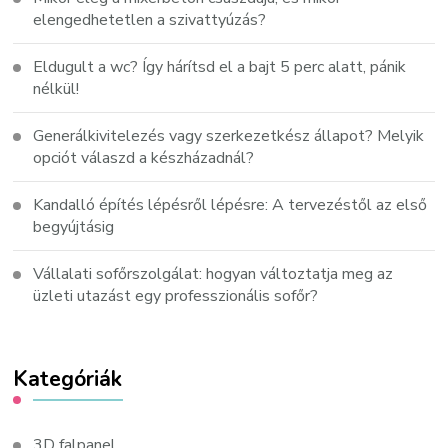
elengedhetetlen a szivattyúzás?
Eldugult a wc? Így hárítsd el a bajt 5 perc alatt, pánik
nélkül!
Generálkivitelezés vagy szerkezetkész állapot? Melyik
opciót válaszd a készházadnál?
Kandalló építés lépésről lépésre: A tervezéstől az első
begyújtásig
Vállalati sofőrszolgálat: hogyan változtatja meg az
üzleti utazást egy professzionális sofőr?
Kategóriák
3D falpanel