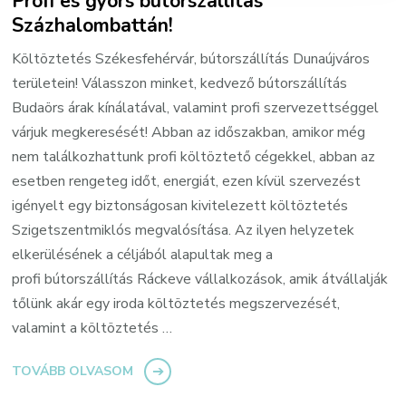
Profi és gyors bútorszállítás
Százhalombattán!
Költöztetés Székesfehérvár, bútorszállítás Dunaújváros
területein! Válasszon minket, kedvező bútorszállítás
Budaörs árak kínálatával, valamint profi szervezettséggel
várjuk megkeresését! Abban az időszakban, amikor még
nem találkozhattunk profi költöztető cégekkel, abban az
esetben rengeteg időt, energiát, ezen kívül szervezést
igényelt egy biztonságosan kivitelezett költöztetés
Szigetszentmiklós megvalósítása. Az ilyen helyzetek
elkerülésének a céljából alapultak meg a
profi bútorszállítás Ráckeve vállalkozások, amik átvállalják
tőlünk akár egy iroda költöztetés megszervezését,
valamint a költöztetés …
TOVÁBB OLVASOM