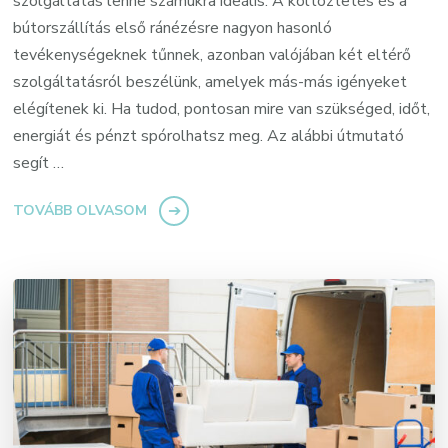
szolgáltatás lenne számukra ideális. A költöztetés és a
bútorszállítás első ránézésre nagyon hasonló
tevékenységeknek tűnnek, azonban valójában két eltérő
szolgáltatásról beszélünk, amelyek más-más igényeket
elégítenek ki. Ha tudod, pontosan mire van szükséged, időt,
energiát és pénzt spórolhatsz meg. Az alábbi útmutató
segít …
TOVÁBB OLVASOM