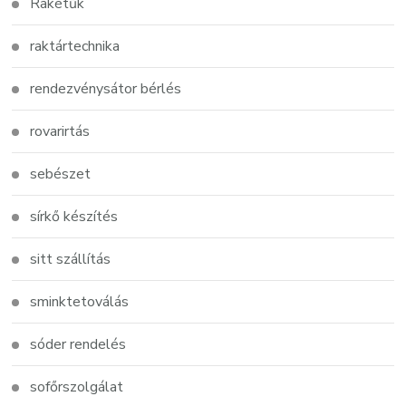
Rakétűk
raktártechnika
rendezvénysátor bérlés
rovarirtás
sebészet
sírkő készítés
sitt szállítás
sminktetoválás
sóder rendelés
sofőrszolgálat