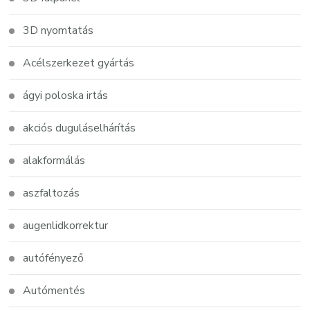
3D nyomtatás
Acélszerkezet gyártás
ágyi poloska irtás
akciós duguláselhárítás
alakformálás
aszfaltozás
augenlidkorrektur
autófényező
Autómentés