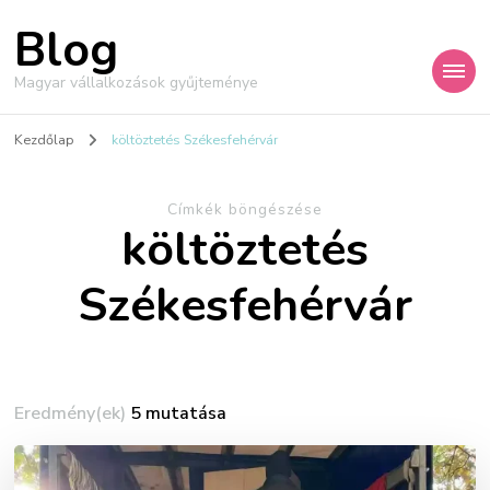
Blog
Magyar vállalkozások gyűjteménye
Kezdőlap
költöztetés Székesfehérvár
Címkék böngészése
költöztetés
Székesfehérvár
Eredmény(ek)
5 mutatása