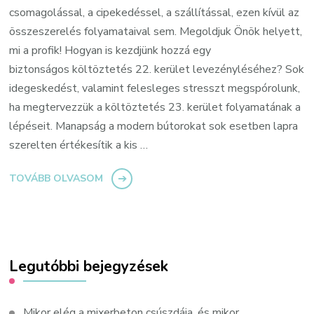
csomagolással, a cipekedéssel, a szállítással, ezen kívül az
összeszerelés folyamataival sem. Megoldjuk Önök helyett,
mi a profik! Hogyan is kezdjünk hozzá egy
biztonságos költöztetés 22. kerület levezényléséhez? Sok
idegeskedést, valamint felesleges stresszt megspórolunk,
ha megtervezzük a költöztetés 23. kerület folyamatának a
lépéseit. Manapság a modern bútorokat sok esetben lapra
szerelten értékesítik a kis …
TOVÁBB OLVASOM
Legutóbbi bejegyzések
Mikor elég a mixerbeton csúszdája, és mikor