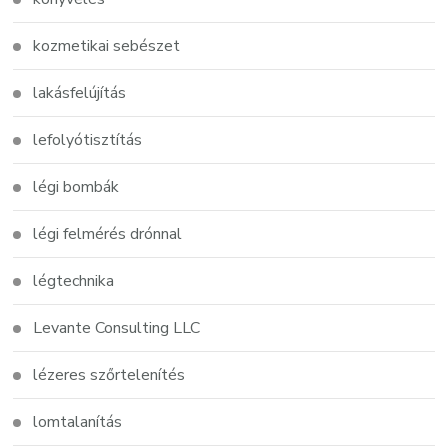
kozmetikai sebészet
lakásfelújítás
lefolyótisztítás
légi bombák
légi felmérés drónnal
légtechnika
Levante Consulting LLC
lézeres szőrtelenítés
lomtalanítás