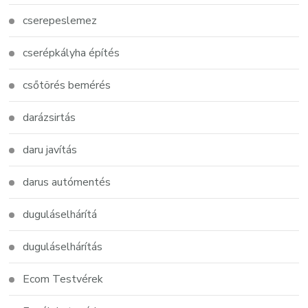
cserepeslemez
cserépkályha építés
csőtörés bemérés
darázsirtás
daru javítás
darus autómentés
duguláselhárítá
duguláselhárítás
Ecom Testvérek