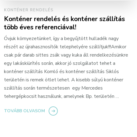
KONTÉNER RENDELÉS
Konténer rendelés és konténer szállítás
több éves referenciával!
Óvjuk környezetünket, így a begyűjtött hulladék nagy
részét az újrahasznosítók telephelyére szállítjuk!!!Amikor
csak pár darab sittes zsák vagy kuka áll rendelkezésünkre
egy lakáskiürítés során, akkor jó szolgálatot tehet a
konténer szállítás Komló és konténer szállítás Siklós
területén is remek ötlet lehet. A kisebb súlyú konténer
szállítás során természetesen egy Mercedes
tehergépkocsit használunk, amelynek Bp. területén …
TOVÁBB OLVASOM