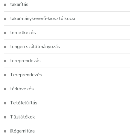
takarítás
takarmánykeverő-kiosztó kocsi
temetkezés
tengeri szállítmányozás
tereprendezás
Tereprendezés
térkövezés
Tetőfelújítás
Tűzijátékok
ülőgarnitúra