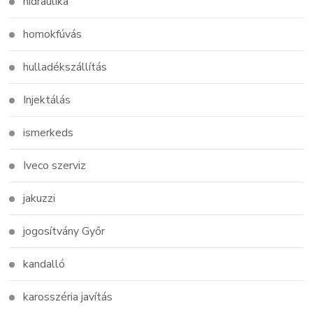
hidraulika
homokfúvás
hulladékszállítás
Injektálás
ismerkeds
Iveco szerviz
jakuzzi
jogosítvány Győr
kandalló
karosszéria javítás