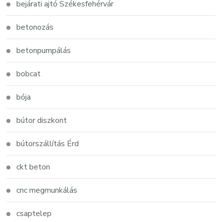
bejárati ajtó Székesfehérvár
betonozás
betonpumpálás
bobcat
bója
bútor diszkont
bútorszállítás Érd
ckt beton
cnc megmunkálás
csaptelep