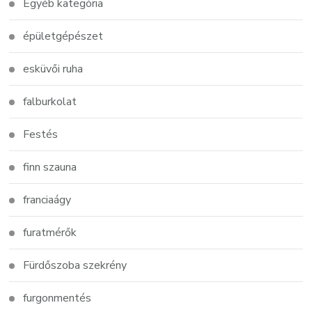
Egyéb kategória
épületgépészet
esküvői ruha
falburkolat
Festés
finn szauna
franciaágy
furatmérők
Fürdőszoba szekrény
furgonmentés