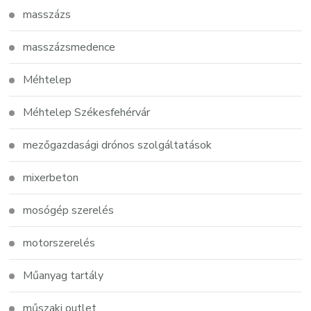
masszázs
masszázsmedence
Méhtelep
Méhtelep Székesfehérvár
mezőgazdasági drónos szolgáltatások
mixerbeton
mosógép szerelés
motorszerelés
Műanyag tartály
műszaki outlet