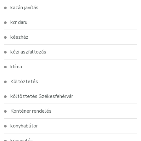
kazán javítás
kcr daru
készház
kézi aszfaltozás
klíma
Költöztetés
költöztetés Székesfehérvár
Konténer rendelés
konyhabútor
könyvelés