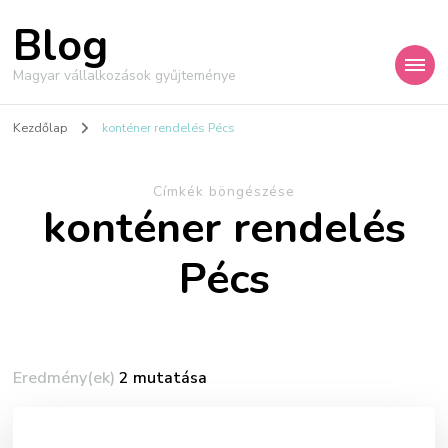
Blog
Magyar vállalkozások gyűjteménye
Kezdőlap
konténer rendelés Pécs
Címkék böngészése
konténer rendelés
Pécs
Eredmény(ek)
2 mutatása