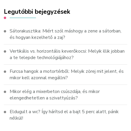
Legutóbbi bejegyzések
Sátorakusztika: Miért szól máshogy a zene a sátorban,
és hogyan kezelhető a zaj?
Vertikális vs. horizontális keverőkocsi: Melyik illik jobban
a te telepde technológiájához?
Furcsa hangok a motortérből: Melyik zörej mit jelent, és
mikor kell azonnal megállni?
Mikor elég a mixerbeton csúszdája, és mikor
elengedhetetlen a szivattyúzás?
Eldugult a wc? Így hárítsd el a bajt 5 perc alatt, pánik
nélkül!