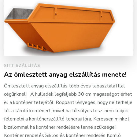
SITT SZÁLLÍTÁS
Az ömlesztett anyag elszállítás menete!
Ömlesztett anyag elszállítás több éves tapasztalattlal
cégünknél! A hulladék legfeljebb 30 cm magasságot érhet
el a konténer tetejétől. Roppant lényeges, hogy ne terhelje
túl a tároló konténert, mivel ha túlsúlyos lesz, nem tudjuk
felemelni a konténerszállító teherautóra. Keressen minket
bizalommal ha konténer rendelésre lenne szüksége!
Konténer rendelés Siklós és konténer rendelés Komló