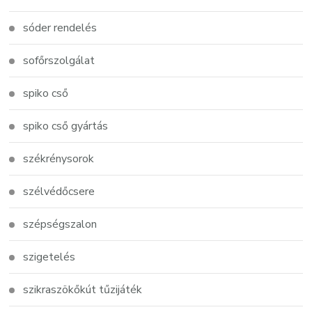
sóder rendelés
sofőrszolgálat
spiko cső
spiko cső gyártás
székrénysorok
szélvédőcsere
szépségszalon
szigetelés
szikraszökőkút tűzijáték