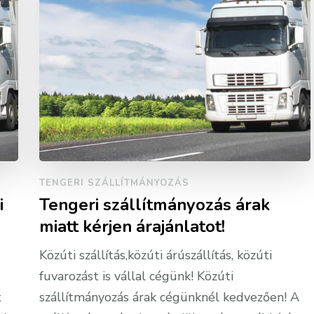
TENGERI SZÁLLÍTMÁNYOZÁS
i
Tengeri szállítmányozás árak
miatt kérjen árajánlatot!
Közúti szállítás,közúti árúszállítás, közúti
fuvarozást is vállal cégünk! Közúti
t
szállítmányozás árak cégünknél kedvezően! A