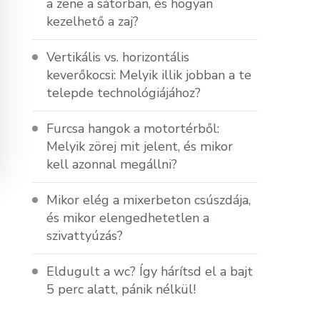
a zene a sátorban, és hogyan
kezelhető a zaj?
Vertikális vs. horizontális
keverőkocsi: Melyik illik jobban a te
telepde technológiájához?
Furcsa hangok a motortérből:
Melyik zörej mit jelent, és mikor
kell azonnal megállni?
Mikor elég a mixerbeton csúszdája,
és mikor elengedhetetlen a
szivattyúzás?
Eldugult a wc? Így hárítsd el a bajt
5 perc alatt, pánik nélkül!