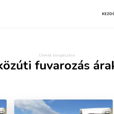
KEZD
Címkék böngészése
közúti fuvarozás ára