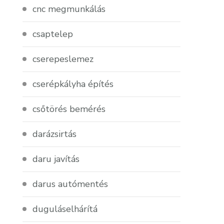
cnc megmunkálás
csaptelep
cserepeslemez
cserépkályha építés
csőtörés bemérés
darázsirtás
daru javítás
darus autómentés
duguláselhárítá