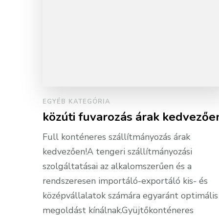
EGYÉB KATEGÓRIA
közúti fuvarozás árak kedvezőe
Full konténeres szállítmányozás árak
kedvezően!A tengeri szállítmányozási
szolgáltatásai az alkalomszerűen és a
rendszeresen importáló-exportáló kis- és
középvállalatok számára egyaránt optimális
megoldást kínálnak.Gyüjtőkonténeres