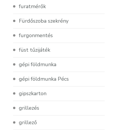
furatmérők
Fürdőszoba szekrény
furgonmentés
füst tűzijáték
gépi földmunka
gépi földmunka Pécs
gipszkarton
grillezés
grillező