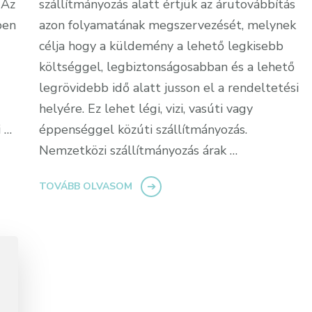
 Az
szállítmányozás alatt értjük az árutovábbítás
ben
azon folyamatának megszervezését, melynek
célja hogy a küldemény a lehető legkisebb
költséggel, legbiztonságosabban és a lehető
legrövidebb idő alatt jusson el a rendeltetési
helyére. Ez lehet légi, vizi, vasúti vagy
 …
éppenséggel közúti szállítmányozás.
Nemzetközi szállítmányozás árak …
TOVÁBB OLVASOM