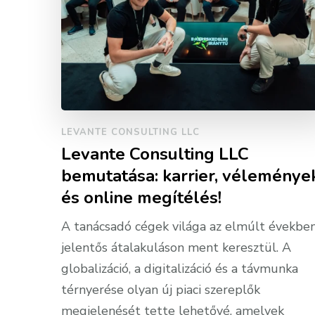
LEVANTE CONSULTING LLC
Levante Consulting LLC
bemutatása: karrier, véleménye
és online megítélés!
A tanácsadó cégek világa az elmúlt évekbe
jelentős átalakuláson ment keresztül. A
globalizáció, a digitalizáció és a távmunka
térnyerése olyan új piaci szereplők
megjelenését tette lehetővé, amelyek