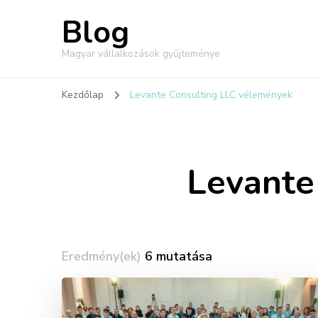
Blog
Magyar vállalkozások gyűjteménye
Kezdőlap
Levante Consulting LLC vélemények
Levante
Eredmény(ek)
6 mutatása