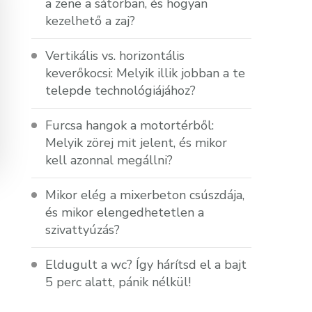
a zene a sátorban, és hogyan
kezelhető a zaj?
Vertikális vs. horizontális
keverőkocsi: Melyik illik jobban a te
telepde technológiájához?
Furcsa hangok a motortérből:
Melyik zörej mit jelent, és mikor
kell azonnal megállni?
Mikor elég a mixerbeton csúszdája,
és mikor elengedhetetlen a
szivattyúzás?
Eldugult a wc? Így hárítsd el a bajt
5 perc alatt, pánik nélkül!