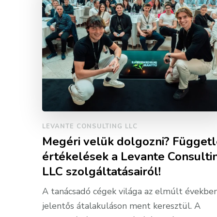
LEVANTE CONSULTING LLC
Megéri velük dolgozni? Függet
értékelések a Levante Consulti
LLC szolgáltatásairól!
A tanácsadó cégek világa az elmúlt évekbe
jelentős átalakuláson ment keresztül. A