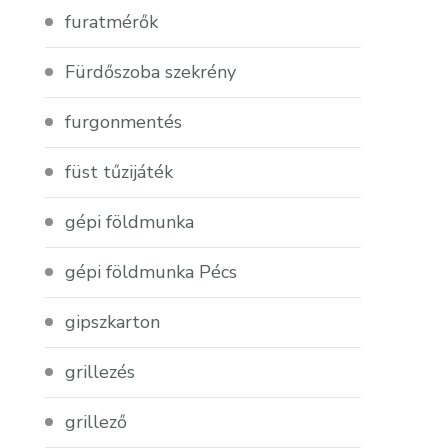
furatmérők
Fürdőszoba szekrény
furgonmentés
füst tűzijáték
gépi földmunka
gépi földmunka Pécs
gipszkarton
grillezés
grillező