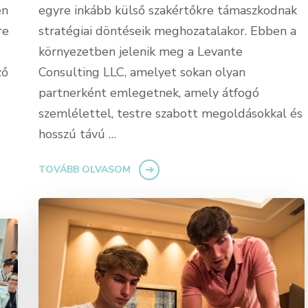
en
egyre inkább külső szakértőkre támaszkodnak
re
stratégiai döntéseik meghozatalakor. Ebben a
környezetben jelenik meg a Levante
ző
Consulting LLC, amelyet sokan olyan
partnerként emlegetnek, amely átfogó
szemlélettel, testre szabott megoldásokkal és
hosszú távú …
TOVÁBB OLVASOM