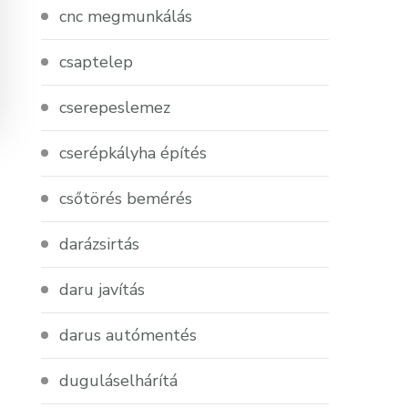
cnc megmunkálás
csaptelep
cserepeslemez
cserépkályha építés
csőtörés bemérés
darázsirtás
daru javítás
darus autómentés
duguláselhárítá