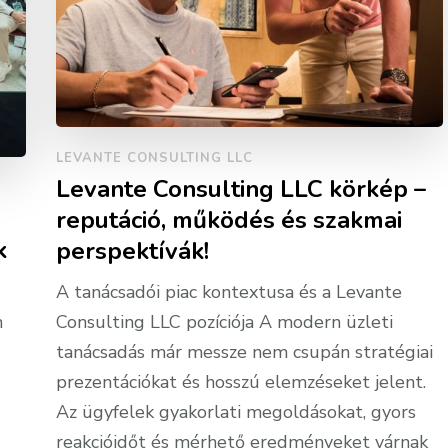
LEVANTE CONSULTING LLC
Levante Consulting LLC körkép –
reputáció, működés és szakmai
k
perspektívák!
A tanácsadói piac kontextusa és a Levante
n
Consulting LLC pozíciója A modern üzleti
tanácsadás már messze nem csupán stratégiai
prezentációkat és hosszú elemzéseket jelent.
Az ügyfelek gyakorlati megoldásokat, gyors
reakcióidőt és mérhető eredményeket várnak