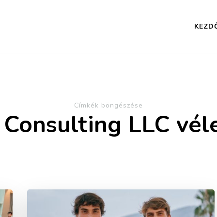
KEZD
Címkék böngészése
 Consulting LLC vé