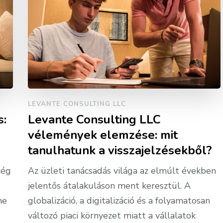
LEVANTE CONSULTING LLC
s:
Levante Consulting LLC
vélemények elemzése: mit
tanulhatunk a visszajelzésekből?
cég
Az üzleti tanácsadás világa az elmúlt években
jelentős átalakuláson ment keresztül. A
ne
globalizáció, a digitalizáció és a folyamatosan
változó piaci környezet miatt a vállalatok