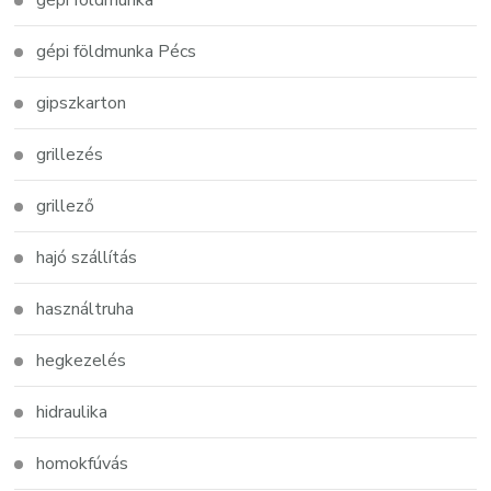
gépi földmunka
gépi földmunka Pécs
gipszkarton
grillezés
grillező
hajó szállítás
használtruha
hegkezelés
hidraulika
homokfúvás