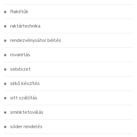
Rakétűk
raktártechnika
rendezvénysátor bérlés
rovarirtás
sebészet
sírkő készítés
sitt szállítás
sminktetoválás
sóder rendelés