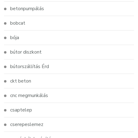
betonpumpálás
bobcat
bója
bútor diszkont
bútorszállítás Érd
ckt beton
cnc megmunkálás
csaptelep
cserepeslemez