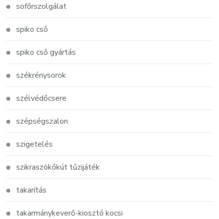
sofőrszolgálat
spiko cső
spiko cső gyártás
székrénysorok
szélvédőcsere
szépségszalon
szigetelés
szikraszökőkút tűzijáték
takarítás
takarmánykeverő-kiosztó kocsi