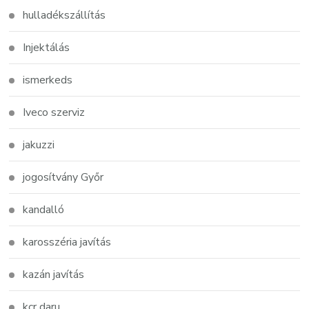
hulladékszállítás
Injektálás
ismerkeds
Iveco szerviz
jakuzzi
jogosítvány Győr
kandalló
karosszéria javítás
kazán javítás
kcr daru