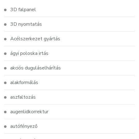
3D falpanel
3D nyomtatás
Acélszerkezet gyártás
ágyi poloska irtás
akciós duguláselhárítás
alakformálás
aszfaltozás
augenlidkorrektur
autófényező