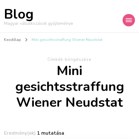
Blog
Magyar vállalkozások gyűjteménye
Kezdőlap
Mini gesichtsstraffung Wiener Neudstat
Címkék böngészése
Mini
gesichtsstraffung
Wiener Neudstat
Eredmény(ek)
1 mutatása