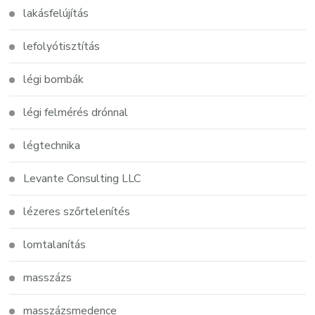
lakásfelújítás
lefolyótisztítás
légi bombák
légi felmérés drónnal
légtechnika
Levante Consulting LLC
lézeres szőrtelenítés
lomtalanítás
masszázs
masszázsmedence