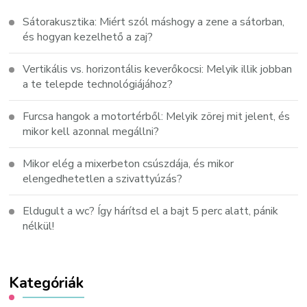
Sátorakusztika: Miért szól máshogy a zene a sátorban,
és hogyan kezelhető a zaj?
Vertikális vs. horizontális keverőkocsi: Melyik illik jobban
a te telepde technológiájához?
Furcsa hangok a motortérből: Melyik zörej mit jelent, és
mikor kell azonnal megállni?
Mikor elég a mixerbeton csúszdája, és mikor
elengedhetetlen a szivattyúzás?
Eldugult a wc? Így hárítsd el a bajt 5 perc alatt, pánik
nélkül!
Kategóriák