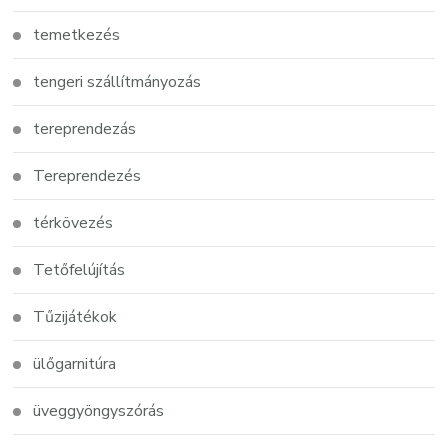
temetkezés
tengeri szállítmányozás
tereprendezás
Tereprendezés
térkövezés
Tetőfelújítás
Tűzijátékok
ülőgarnitúra
üveggyöngyszórás