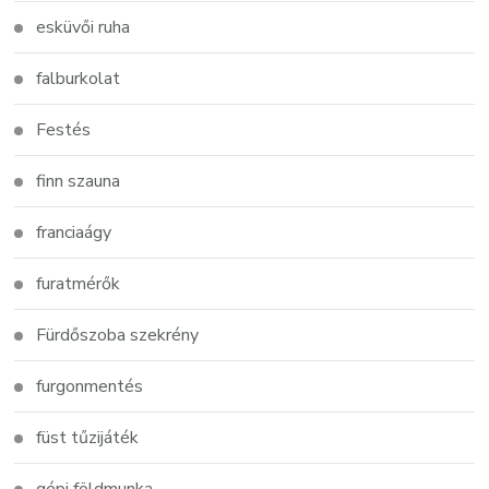
esküvői ruha
falburkolat
Festés
finn szauna
franciaágy
furatmérők
Fürdőszoba szekrény
furgonmentés
füst tűzijáték