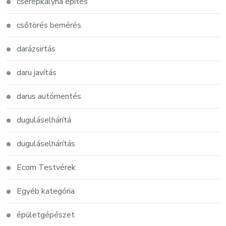
cserépkályha építés
csőtörés bemérés
darázsirtás
daru javítás
darus autómentés
duguláselhárítá
duguláselhárítás
Ecom Testvérek
Egyéb kategória
épületgépészet