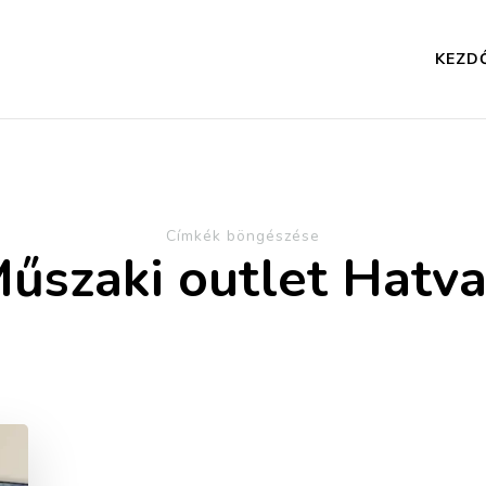
KEZD
Címkék böngészése
űszaki outlet Hatv