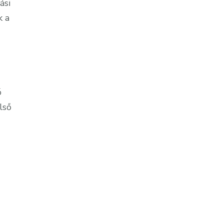
ási
k a
ó
lső