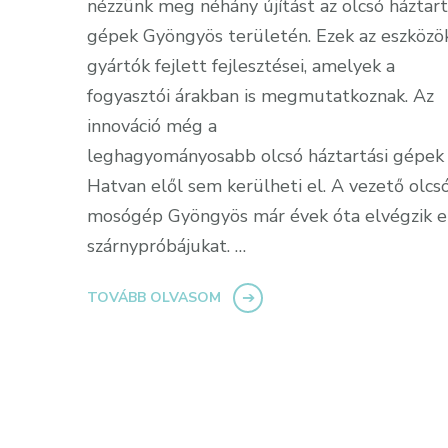
nézzünk meg néhány újítást az olcsó háztart
gépek Gyöngyös területén. Ezek az eszközö
gyártók fejlett fejlesztései, amelyek a
fogyasztói árakban is megmutatkoznak. Az
innováció még a
leghagyományosabb olcsó háztartási gépek
Hatvan elől sem kerülheti el. A vezető olcs
mosógép Gyöngyös már évek óta elvégzik e
szárnypróbájukat. …
TOVÁBB OLVASOM