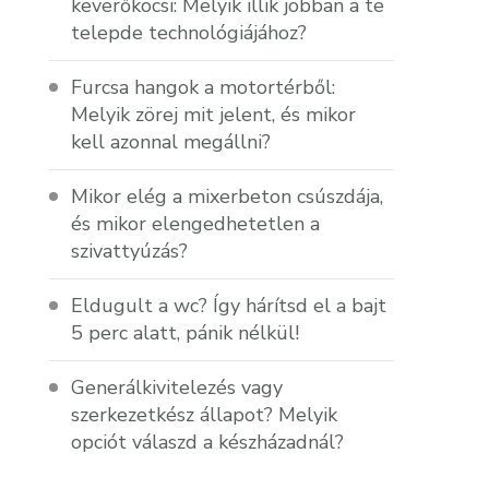
keverőkocsi: Melyik illik jobban a te
telepde technológiájához?
Furcsa hangok a motortérből:
Melyik zörej mit jelent, és mikor
kell azonnal megállni?
Mikor elég a mixerbeton csúszdája,
és mikor elengedhetetlen a
szivattyúzás?
Eldugult a wc? Így hárítsd el a bajt
5 perc alatt, pánik nélkül!
Generálkivitelezés vagy
szerkezetkész állapot? Melyik
opciót válaszd a készházadnál?