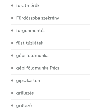
furatmérők
Fürdőszoba szekrény
furgonmentés
füst tűzijáték
gépi földmunka
gépi földmunka Pécs
gipszkarton
grillezés
grillező