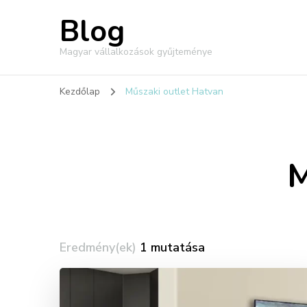
Blog
Magyar vállalkozások gyűjteménye
Kezdőlap
Műszaki outlet Hatvan
M
Eredmény(ek)
1 mutatása