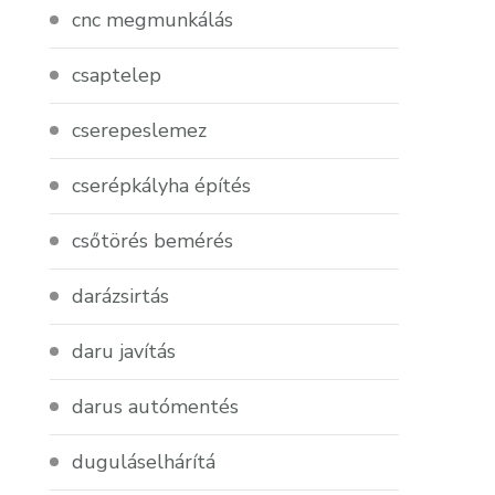
cnc megmunkálás
csaptelep
cserepeslemez
cserépkályha építés
csőtörés bemérés
darázsirtás
daru javítás
darus autómentés
duguláselhárítá