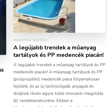
MŰANYAG TARTÁLY
A legújabb trendek a műanyag
tartályok és PP medencék piacán!
A legújabb trendek a műanyag tartályok és PP
ás
medencék piacán! A műanyag tartályok és PP
(polipropilén) medencék piaca folyamatosan
fejlődik, és az új technológiák, anyagok és
dizájnok révén egyre több innovatív megoldás
áll rendelkezésünkre. Ebben a