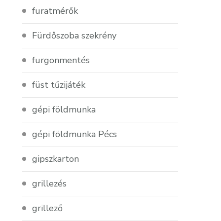
furatmérők
Fürdőszoba szekrény
furgonmentés
füst tűzijáték
gépi földmunka
gépi földmunka Pécs
gipszkarton
grillezés
grillező