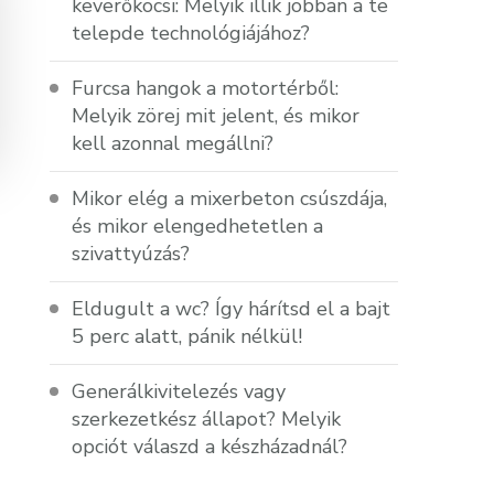
keverőkocsi: Melyik illik jobban a te
telepde technológiájához?
Furcsa hangok a motortérből:
Melyik zörej mit jelent, és mikor
kell azonnal megállni?
Mikor elég a mixerbeton csúszdája,
és mikor elengedhetetlen a
szivattyúzás?
Eldugult a wc? Így hárítsd el a bajt
5 perc alatt, pánik nélkül!
Generálkivitelezés vagy
szerkezetkész állapot? Melyik
opciót válaszd a készházadnál?