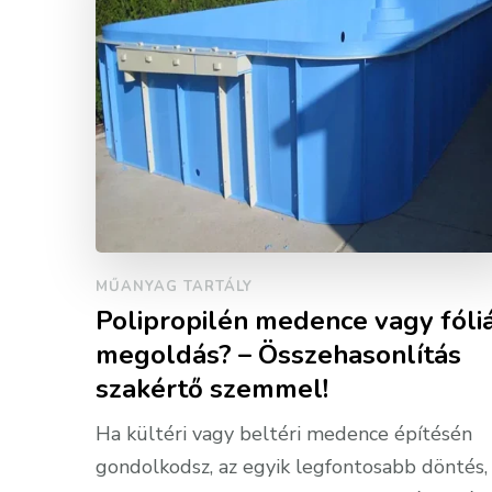
MŰANYAG TARTÁLY
Polipropilén medence vagy fóli
megoldás? – Összehasonlítás
szakértő szemmel!
Ha kültéri vagy beltéri medence építésén
gondolkodsz, az egyik legfontosabb döntés,