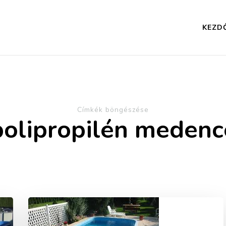
KEZD
Címkék böngészése
polipropilén medenc