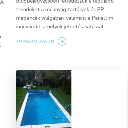
blogbejegyzésben felfedezzük a legújabb
 A
trendeket a műanyag tartályok és PP
medencék világában, valamint a Paneltim
innovációit, amelyek jelentős hatással …
a
TOVÁBB OLVASOM
t