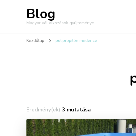
Blog
Magyar vállalkozások gyűjteménye
Kezdőlap
polipropilén medence
Eredmény(ek)
3 mutatása