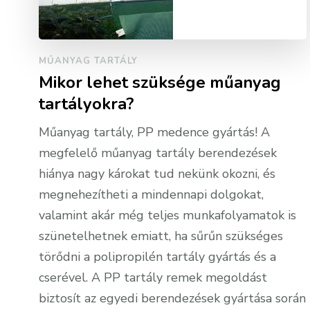
MŰANYAG TARTÁLY
Mikor lehet szüksége műanyag
tartályokra?
Műanyag tartály, PP medence gyártás! A
megfelelő műanyag tartály berendezések
hiánya nagy károkat tud nekünk okozni, és
megnehezítheti a mindennapi dolgokat,
valamint akár még teljes munkafolyamatok is
szünetelhetnek emiatt, ha sűrűn szükséges
törődni a polipropilén tartály gyártás és a
cserével. A PP tartály remek megoldást
biztosít az egyedi berendezések gyártása során