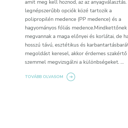
amit meg kell hoznod, az az anyagválasztás.
legnépszerűbb opciók közé tartozik a
polipropilén medence (PP medence) és a
hagyományos fóliás medence.Mindkettőnek
megvannak a maga előnyei és korlátai, de h
hosszú távú, esztétikus és karbantartásbará
megoldást keresel, akkor érdemes szakértő
szemmel megvizsgálni a különbségeket. …
TOVÁBB OLVASOM