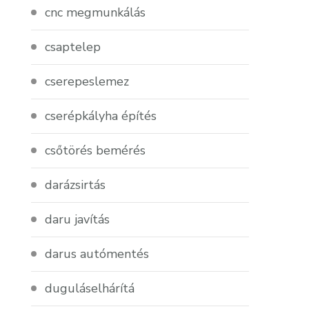
cnc megmunkálás
csaptelep
cserepeslemez
cserépkályha építés
csőtörés bemérés
darázsirtás
daru javítás
darus autómentés
duguláselhárítá