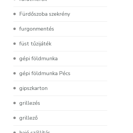
Fürdőszoba szekrény
furgonmentés
füst tűzijáték
gépi földmunka
gépi földmunka Pécs
gipszkarton
grillezés
grillező
hajó szállítás