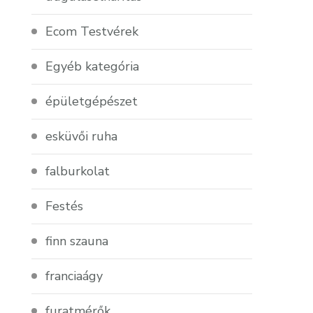
Ecom Testvérek
Egyéb kategória
épületgépészet
esküvői ruha
falburkolat
Festés
finn szauna
franciaágy
furatmérők