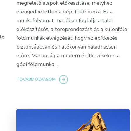
megfelelő alapok előkészítése, melyhez
elengedhetetlen a gépi földmunka. Ez a
munkafolyamat magában foglalja a talaj
előkészítését, a tereprendezést és a különféle
ét
földmunkák elvégzését, hogy az építkezés
biztonságosan és hatékonyan haladhasson
előre. Manapság a modern építkezéseken a
gépi földmunka …
TOVÁBB OLVASOM