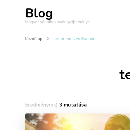
Blog
Magyar vállalkozások gyűjteménye
Kezdőlap
tereprendezés Budaörs
t
Eredmény(ek)
3 mutatása