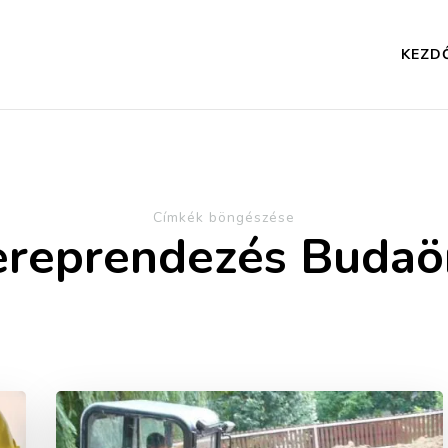
KEZD
Címkék böngészése
ereprendezés Budaö