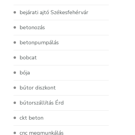
bejárati ajtó Székesfehérvár
betonozás
betonpumpálás
bobcat
bója
bútor diszkont
bútorszállítás Érd
ckt beton
cnc megmunkálás