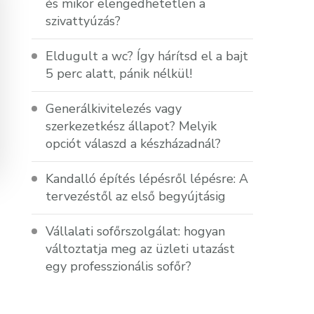
és mikor elengedhetetlen a
szivattyúzás?
Eldugult a wc? Így hárítsd el a bajt
5 perc alatt, pánik nélkül!
Generálkivitelezés vagy
szerkezetkész állapot? Melyik
opciót válaszd a készházadnál?
Kandalló építés lépésről lépésre: A
tervezéstől az első begyújtásig
Vállalati sofőrszolgálat: hogyan
változtatja meg az üzleti utazást
egy professzionális sofőr?