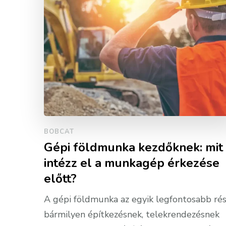
BOBCAT
Gépi földmunka kezdőknek: mit
intézz el a munkagép érkezése
előtt?
A gépi földmunka az egyik legfontosabb ré
bármilyen építkezésnek, telekrendezésnek