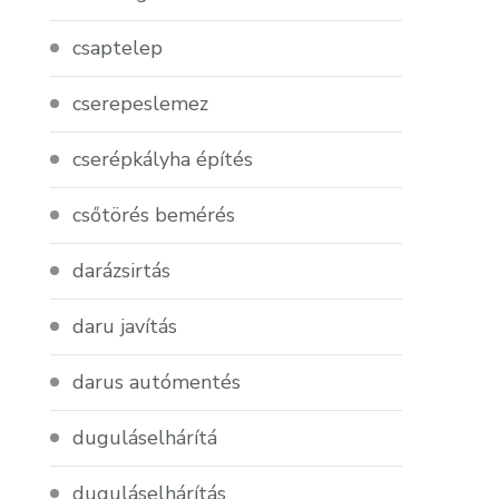
csaptelep
cserepeslemez
cserépkályha építés
csőtörés bemérés
darázsirtás
daru javítás
darus autómentés
duguláselhárítá
duguláselhárítás