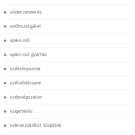
sóder rendelés
sofőrszolgálat
spiko cső
spiko cső gyártás
székrénysorok
szélvédőcsere
szépségszalon
szigetelés
szikraszökőkút tűzijáték