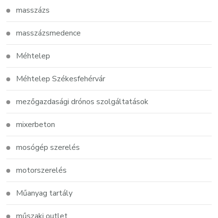
masszázs
masszázsmedence
Méhtelep
Méhtelep Székesfehérvár
mezőgazdasági drónos szolgáltatások
mixerbeton
mosógép szerelés
motorszerelés
Műanyag tartály
műszaki outlet