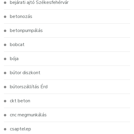
bejárati ajtó Székesfehérvár
betonozás
betonpumpálás
bobcat
bója
bútor diszkont
bútorszállítás Érd
ckt beton
cnc megmunkálás
csaptelep