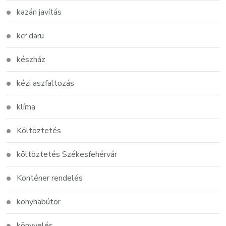
kazán javítás
kcr daru
készház
kézi aszfaltozás
klíma
Költöztetés
költöztetés Székesfehérvár
Konténer rendelés
konyhabútor
könyvelés