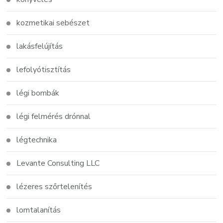
kozmetikai sebészet
lakásfelújítás
lefolyótisztítás
légi bombák
légi felmérés drónnal
légtechnika
Levante Consulting LLC
lézeres szőrtelenítés
lomtalanítás