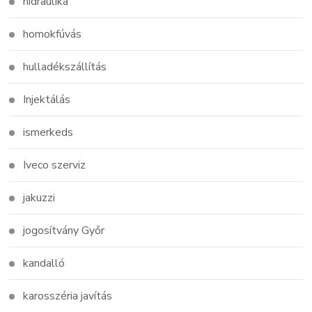
hidraulika
homokfúvás
hulladékszállítás
Injektálás
ismerkeds
Iveco szerviz
jakuzzi
jogosítvány Győr
kandalló
karosszéria javítás