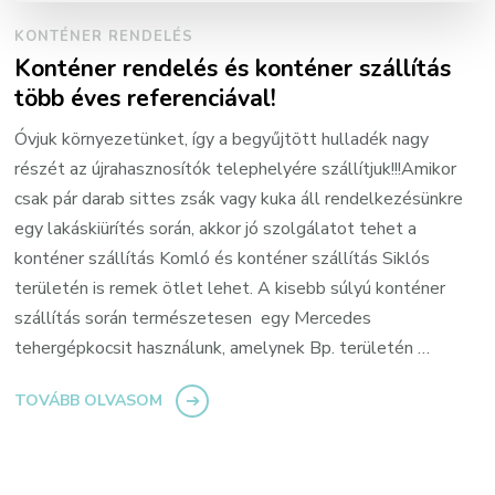
KONTÉNER RENDELÉS
Konténer rendelés és konténer szállítás
több éves referenciával!
Óvjuk környezetünket, így a begyűjtött hulladék nagy
részét az újrahasznosítók telephelyére szállítjuk!!!Amikor
csak pár darab sittes zsák vagy kuka áll rendelkezésünkre
egy lakáskiürítés során, akkor jó szolgálatot tehet a
konténer szállítás Komló és konténer szállítás Siklós
területén is remek ötlet lehet. A kisebb súlyú konténer
szállítás során természetesen egy Mercedes
tehergépkocsit használunk, amelynek Bp. területén …
TOVÁBB OLVASOM