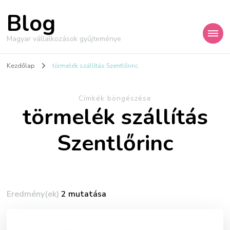
Blog
Magyar vállalkozások gyűjteménye
Kezdőlap
törmelék szállítás Szentlőrinc
Címkék böngészése
törmelék szállítás
Szentlőrinc
Eredmény(ek)
2 mutatása