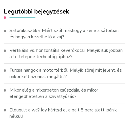
Legutóbbi bejegyzések
Sátorakusztika: Miért szól máshogy a zene a sátorban,
és hogyan kezelhető a zaj?
Vertikális vs. horizontális keverőkocsi: Melyik illik jobban
a te telepde technológiájához?
Furcsa hangok a motortérből: Melyik zörej mit jelent, és
mikor kell azonnal megállni?
Mikor elég a mixerbeton csúszdája, és mikor
elengedhetetlen a szivattyúzás?
Eldugult a wc? Így hárítsd el a bajt 5 perc alatt, pánik
nélkül!