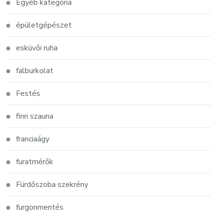
Egyéb kategória
épületgépészet
esküvői ruha
falburkolat
Festés
finn szauna
franciaágy
furatmérők
Fürdőszoba szekrény
furgonmentés