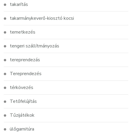
takarítás
takarmánykeverő-kiosztó kocsi
temetkezés
tengeri szállítmányozás
tereprendezás
Tereprendezés
térkövezés
Tetőfelújítás
Tűzijátékok
ülőgarnitúra