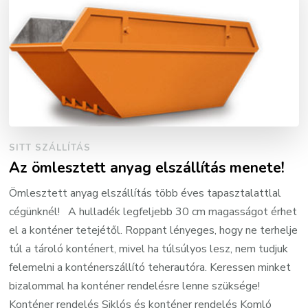
SITT SZÁLLÍTÁS
Az ömlesztett anyag elszállítás menete!
Ömlesztett anyag elszállítás több éves tapasztalattlal
cégünknél! A hulladék legfeljebb 30 cm magasságot érhet
el a konténer tetejétől. Roppant lényeges, hogy ne terhelje
túl a tároló konténert, mivel ha túlsúlyos lesz, nem tudjuk
felemelni a konténerszállító teherautóra. Keressen minket
bizalommal ha konténer rendelésre lenne szüksége!
Konténer rendelés Siklós és konténer rendelés Komló