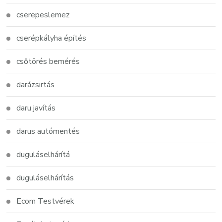
cserepeslemez
cserépkályha építés
csőtörés bemérés
darázsirtás
daru javítás
darus autómentés
duguláselhárítá
duguláselhárítás
Ecom Testvérek