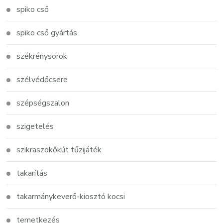
spiko cső
spiko cső gyártás
székrénysorok
szélvédőcsere
szépségszalon
szigetelés
szikraszökőkút tűzijáték
takarítás
takarmánykeverő-kiosztó kocsi
temetkezés