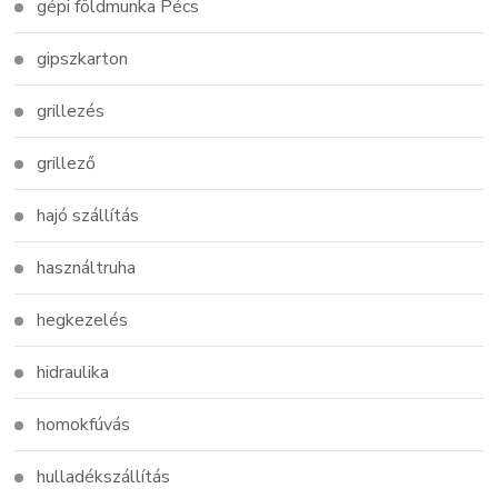
gépi földmunka Pécs
gipszkarton
grillezés
grillező
hajó szállítás
használtruha
hegkezelés
hidraulika
homokfúvás
hulladékszállítás