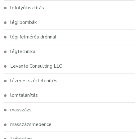
lefolyótisztítás
légi bombák
légi felmérés drónnal
légtechnika
Levante Consulting LLC
lézeres szőrtelenítés
lomtalanítás
masszázs
masszázsmedence