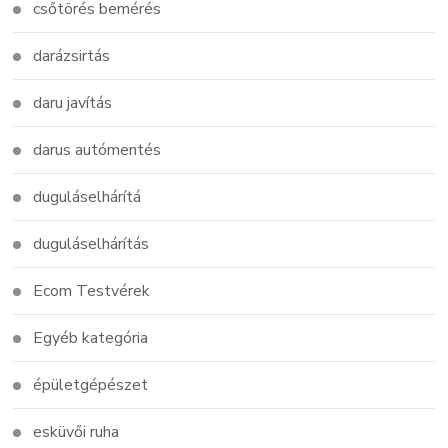
csőtörés bemérés
darázsirtás
daru javítás
darus autómentés
duguláselhárítá
duguláselhárítás
Ecom Testvérek
Egyéb kategória
épületgépészet
esküvői ruha