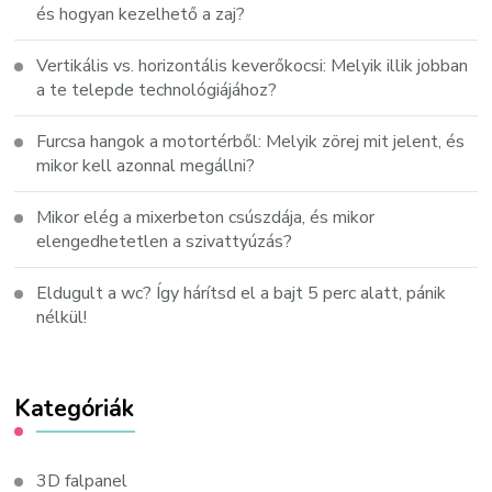
és hogyan kezelhető a zaj?
Vertikális vs. horizontális keverőkocsi: Melyik illik jobban
a te telepde technológiájához?
Furcsa hangok a motortérből: Melyik zörej mit jelent, és
mikor kell azonnal megállni?
Mikor elég a mixerbeton csúszdája, és mikor
elengedhetetlen a szivattyúzás?
Eldugult a wc? Így hárítsd el a bajt 5 perc alatt, pánik
nélkül!
Kategóriák
3D falpanel