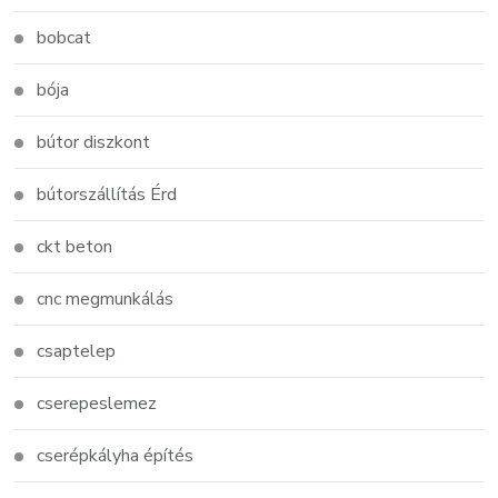
bobcat
bója
bútor diszkont
bútorszállítás Érd
ckt beton
cnc megmunkálás
csaptelep
cserepeslemez
cserépkályha építés