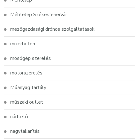
Méhtelep
Méhtelep Székesfehérvár
mezőgazdasági drónos szolgáltatások
mixerbeton
mosógép szerelés
motorszerelés
Műanyag tartály
műszaki outlet
nádtető
nagytakarítás