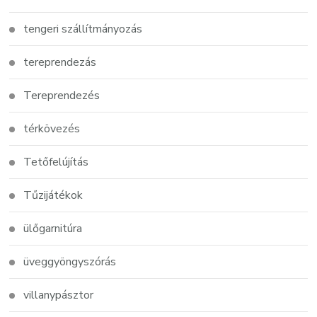
tengeri szállítmányozás
tereprendezás
Tereprendezés
térkövezés
Tetőfelújítás
Tűzijátékok
ülőgarnitúra
üveggyöngyszórás
villanypásztor