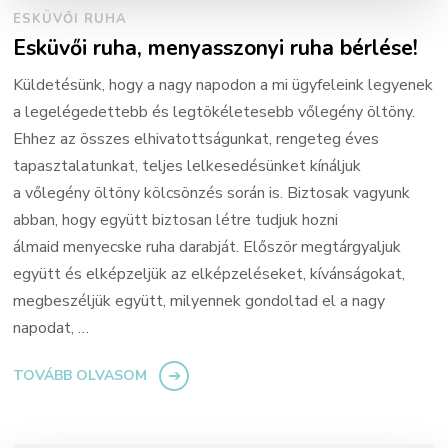
ESKÜVŐI RUHA
Esküvői ruha, menyasszonyi ruha bérlése!
Küldetésünk, hogy a nagy napodon a mi ügyfeleink legyenek
a legelégedettebb és legtökéletesebb vőlegény öltöny.
Ehhez az összes elhivatottságunkat, rengeteg éves
tapasztalatunkat, teljes lelkesedésünket kínáljuk
a vőlegény öltöny kölcsönzés során is. Biztosak vagyunk
abban, hogy együtt biztosan létre tudjuk hozni
álmaid menyecske ruha darabját. Először megtárgyaljuk
együtt és elképzeljük az elképzeléseket, kívánságokat,
megbeszéljük együtt, milyennek gondoltad el a nagy
napodat, …
TOVÁBB OLVASOM