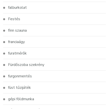
falburkolat
Festés
finn szauna
franciaágy
furatmérők
Fürdőszoba szekrény
furgonmentés
füst tűzijáték
gépi földmunka