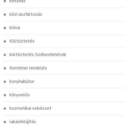
készház
kézi aszfaltozás
klíma
Költöztetés
költöztetés Székesfehérvár
Konténer rendelés
konyhabútor
könyvelés
kozmetikai sebészet
lakásfelújítás