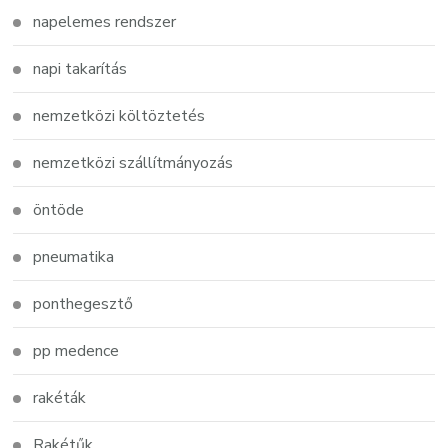
napelemes rendszer
napi takarítás
nemzetközi költöztetés
nemzetközi szállítmányozás
öntöde
pneumatika
ponthegesztő
pp medence
rakéták
Rakétűk