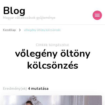
Blog
Magyar vállalkozások gyűjteménye
Kezdőlap
vőlegény öltöny kölcsönzés
Címkék böngészése
vőlegény öltöny
kölcsönzés
Eredmény(ek)
4 mutatása