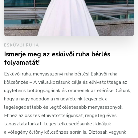
ESKÜVŐI RUHA
Ismerje meg az esküvői ruha bérlés
folyamatát!
Esküvői ruha, menyasszonyi ruha bérlés! Esküvői ruha
kölcsönzés – A vállalkozásunk célja és elhivatottsága az
ügyfeleink boldogságának és örömének az elérése. Célunk,
hogy a nagy napodon a mi ügyfeleink legyenek a
legelégedettebb és legtökéletesebb menyasszonyok.
Ehhez az összes elhivatottságunkat, rengeteg éves
tapasztalatunkat, teljes lelkesedésünket kínáljuk
a vőlegény öltöny kölcsönzés során is. Biztosak vagyunk