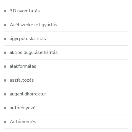
3D nyomtatás
Acélszerkezet gyártás
ágyi poloska irtás
akciós duguláselhárítás
alakformálás
aszfaltozás
augenlidkorrektur
autófényező
Autómentés