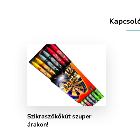
Kapcsol
Szikraszökőkút szuper
árakon!