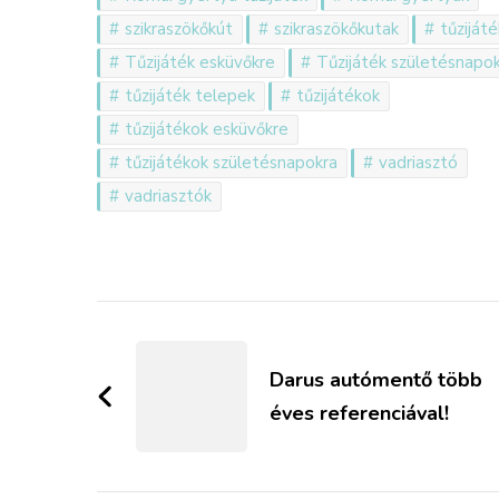
szikraszökőkút
szikraszökőkutak
tűzijáté
Tűzijáték esküvőkre
Tűzijáték születésnapo
tűzijáték telepek
tűzijátékok
tűzijátékok esküvőkre
tűzijátékok születésnapokra
vadriasztó
vadriasztók
Bejegyzések
navigációja
Darus autómentő több
éves referenciával!