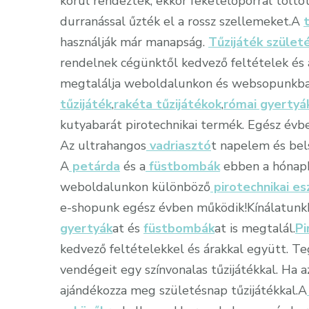
körül rendezték, ekkor feketelőporral tölt
durranással űzték el a rossz szellemeket.A
használják már manapság.
Tűzijáték szület
rendelnek cégünktől kedvező feltételek és á
megtalálja weboldalunkon és websopunkban
tűzijáték
,
rakéta tűzijátékok
,
római gyertyá
kutyabarát pirotechnikai termék. Egész évbe
Az ultrahangos
vadriasztó
t napelem és bels
A
petárda
és a
füstbombák
ebben a hónapb
weboldalunkon különböző
pirotechnikai e
e-shopunk egész évben működik!Kínálatun
gyertyák
at és
füstbombák
at is megtalál.
Pi
kedvező feltételekkel és árakkal együtt. Te
vendégeit egy színvonalas tűzijátékkal. Ha 
ajándékozza meg születésnap tűzijátékkal.A