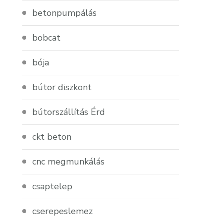
betonpumpálás
bobcat
bója
bútor diszkont
bútorszállítás Érd
ckt beton
cnc megmunkálás
csaptelep
cserepeslemez