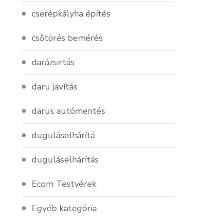
cserépkályha építés
csőtörés bemérés
darázsirtás
daru javítás
darus autómentés
duguláselhárítá
duguláselhárítás
Ecom Testvérek
Egyéb kategória