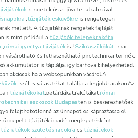
ött bambuszrudakat meggyújtva a tűzzel, füsttel és
tűzijátékok
rengetek összejövetel alkalmával
ésnapokra
,
tűzijáték esküvőkre
is rengetegen
rak mellett. A tűzijátéknak rengetek fajtáját
 is mint például a
tűzijáték telepek
,
rakéta
k
,
római gyertya tűzijáték
is !
Szikraszökőkút
már
n vásárolható és felhasználható pirotechnikai termék.
ő akkumulátor is táplálja, így bárhova kihelyezheted.
an akciósak ha a websopunkban vásárol.A
szközök
széles választékát találja, a legjobb árakon.Az
kban
tűzijátékokat
,petárdákat,rakétákat,
római
rotechnikai eszközök Budapest
en is beszerezhetőek
gye felejthetetlenné az ünnepet és kápráztassa el
az ünnepelt tűzijáték imádó, meglepetésként
tűzijátékok születésnapokra
és
tűzijátékok