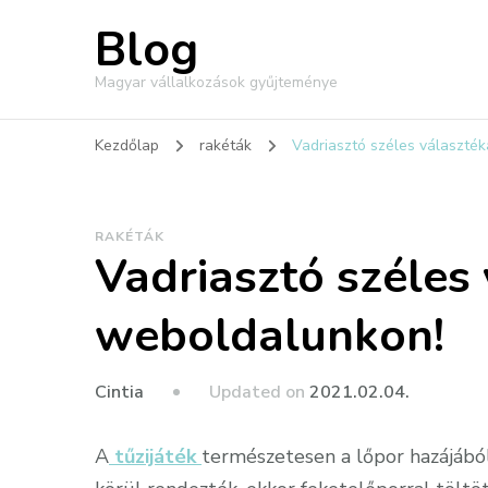
Blog
Magyar vállalkozások gyűjteménye
Kezdőlap
rakéták
Vadriasztó széles választé
RAKÉTÁK
Vadriasztó széles
weboldalunkon!
Updated on
2021.02.04.
Cintia
A
tűzijáték
természetesen a lőpor hazájából,