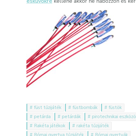
esküvőkre
kellene akkor ne habozzon és ker
füst tűzijáték
füstbombák
füstök
petárda
petárdák
pirotechnikai eszköz
Rakéta játékok
rakéta tűzijáték
Római gyertya tűzijáték
Római gyertyák