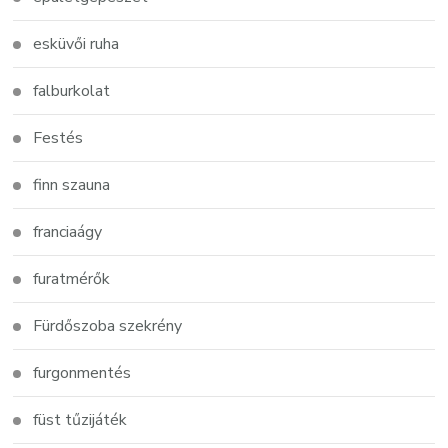
esküvői ruha
falburkolat
Festés
finn szauna
franciaágy
furatmérők
Fürdőszoba szekrény
furgonmentés
füst tűzijáték