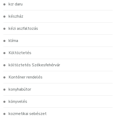
kcr daru
készház
kézi aszfaltozás
klíma
Költöztetés
költöztetés Székesfehérvár
Konténer rendelés
konyhabútor
könyvelés
kozmetikai sebészet