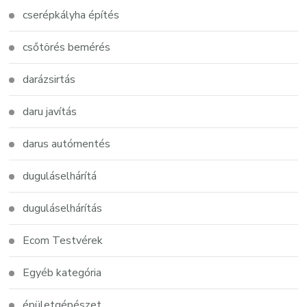
cserépkályha építés
csőtörés bemérés
darázsirtás
daru javítás
darus autómentés
duguláselhárítá
duguláselhárítás
Ecom Testvérek
Egyéb kategória
épületgépészet