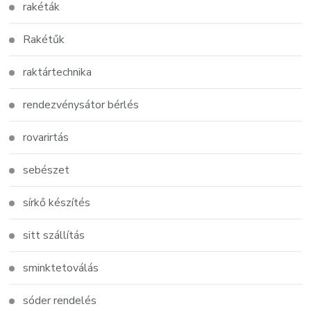
rakéták
Rakétűk
raktártechnika
rendezvénysátor bérlés
rovarirtás
sebészet
sírkő készítés
sitt szállítás
sminktetoválás
sóder rendelés