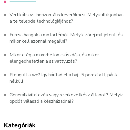
Vertikális vs. horizontális keverőkocsi: Melyik illik jobban
a te telepde technológiájához?
Furcsa hangok a motortérből: Melyik zörej mit jelent, és
mikor kell azonnal megállni?
Mikor elég a mixerbeton csúszdája, és mikor
elengedhetetlen a szivattyúzás?
Eldugult a wc? Így hárítsd el a bajt 5 perc alatt, pánik
nélkül!
Generálkivitelezés vagy szerkezetkész állapot? Melyik
opciót válaszd a készházadnál?
Kategóriák