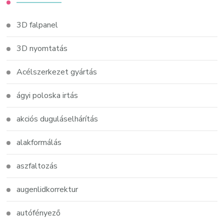
3D falpanel
3D nyomtatás
Acélszerkezet gyártás
ágyi poloska irtás
akciós duguláselhárítás
alakformálás
aszfaltozás
augenlidkorrektur
autófényező