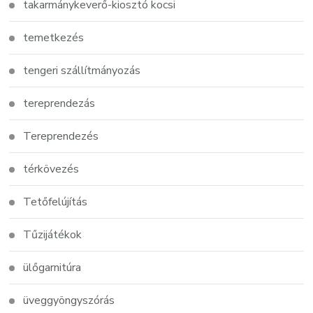
takarmánykeverő-kiosztó kocsi
temetkezés
tengeri szállítmányozás
tereprendezás
Tereprendezés
térkövezés
Tetőfelújítás
Tűzijátékok
ülőgarnitúra
üveggyöngyszórás