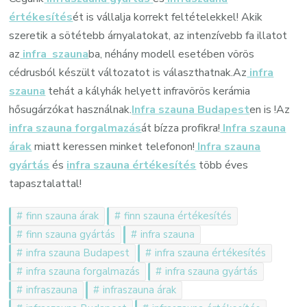
értékesítés
ét is vállalja korrekt feltételekkel! Akik
szeretik a sötétebb árnyalatokat, az intenzívebb fa illatot
az
infra szauna
ba, néhány modell esetében vörös
cédrusból készült változatot is választhatnak.Az
infra
szauna
tehát a kályhák helyett infravörös kerámia
hősugárzókat használnak.
Infra szauna Budapest
en is !Az
infra szauna forgalmazás
át bízza profikra!
Infra szauna
árak
miatt keressen minket telefonon!
Infra szauna
gyártás
és
infra szauna értékesítés
több éves
tapasztalattal!
finn szauna árak
finn szauna értékesítés
finn szauna gyártás
infra szauna
infra szauna Budapest
infra szauna értékesítés
infra szauna forgalmazás
infra szauna gyártás
infraszauna
infraszauna árak