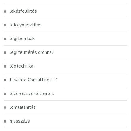
lakásfelújítás
lefolyótisztítás
légi bombák
légi felmérés drónnal
légtechnika
Levante Consulting LLC
lézeres szőrtelenítés
lomtalanítás
masszázs