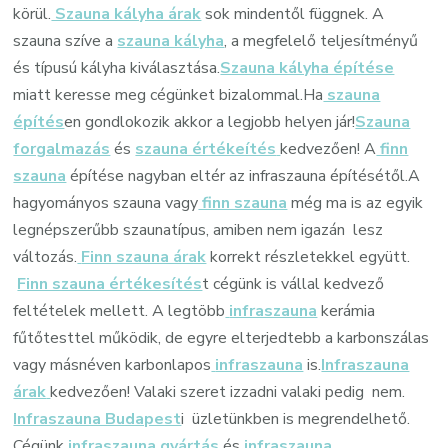
körül.
Szauna kályha árak
sok mindentől függnek. A
szauna szíve a
szauna kályha
, a megfelelő teljesítményű
és típusú kályha kiválasztása.
Szauna kályha építése
miatt keresse meg cégünket bizalommal.Ha
szauna
építés
en gondlokozik akkor a legjobb helyen jár!
Szauna
forgalmazás
és
szauna értékeítés
kedvezően! A
finn
szauna
építése nagyban eltér az infraszauna építésétől.A
hagyományos szauna vagy
finn szauna
még ma is az egyik
legnépszerűbb szaunatípus, amiben nem igazán lesz
változás.
Finn szauna árak
korrekt részletekkel együtt.
Finn szauna értékesítés
t cégünk is vállal kedvező
feltételek mellett. A legtöbb
infraszauna
kerámia
fűtőtesttel működik, de egyre elterjedtebb a karbonszálas
vagy másnéven karbonlapos
infraszauna
is.
Infraszauna
árak
kedvezően! Valaki szeret izzadni valaki pedig nem.
Infraszauna Budapest
i üzletünkben is megrendelhető.
Cégünk
infraszauna gyártás
és
infraszauna