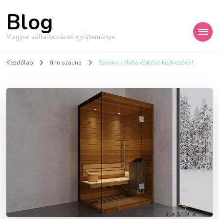
Blog
Magyar vállalkozások gyűjteménye
Kezdőlap
finn szauna
Szauna kályha építése kedvezően!