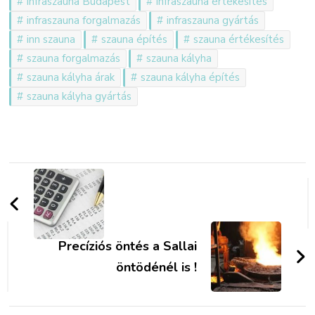
infraszauna Budapest
infraszauna értékesítés
infraszauna forgalmazás
infraszauna gyártás
inn szauna
szauna építés
szauna értékesítés
szauna forgalmazás
szauna kályha
szauna kályha árak
szauna kályha építés
szauna kályha gyártás
Bejegyzések
navigációja
Precíziós öntés a Sallai
öntödénél is !