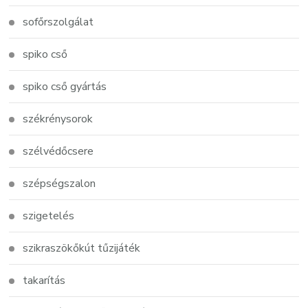
sofőrszolgálat
spiko cső
spiko cső gyártás
székrénysorok
szélvédőcsere
szépségszalon
szigetelés
szikraszökőkút tűzijáték
takarítás