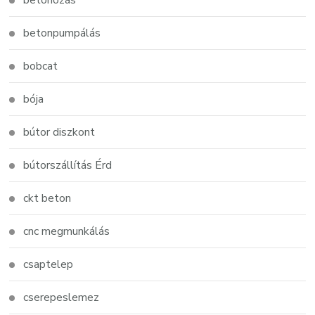
betonozás
betonpumpálás
bobcat
bója
bútor diszkont
bútorszállítás Érd
ckt beton
cnc megmunkálás
csaptelep
cserepeslemez