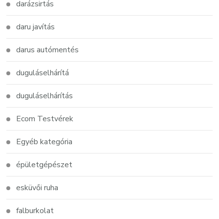
darázsirtás
daru javítás
darus autómentés
duguláselhárítá
duguláselhárítás
Ecom Testvérek
Egyéb kategória
épületgépészet
esküvői ruha
falburkolat