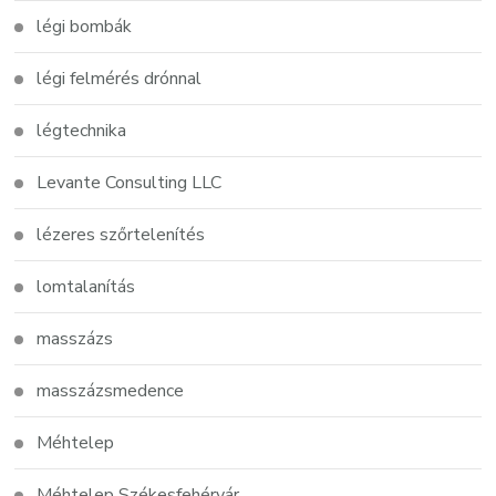
légi bombák
légi felmérés drónnal
légtechnika
Levante Consulting LLC
lézeres szőrtelenítés
lomtalanítás
masszázs
masszázsmedence
Méhtelep
Méhtelep Székesfehérvár