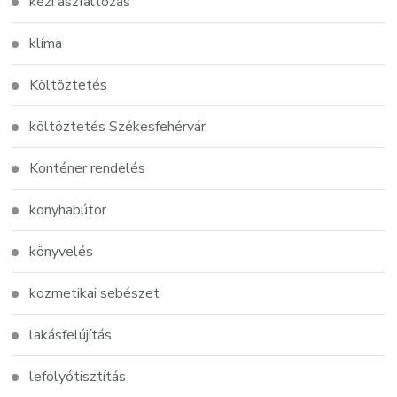
kézi aszfaltozás
klíma
Költöztetés
költöztetés Székesfehérvár
Konténer rendelés
konyhabútor
könyvelés
kozmetikai sebészet
lakásfelújítás
lefolyótisztítás