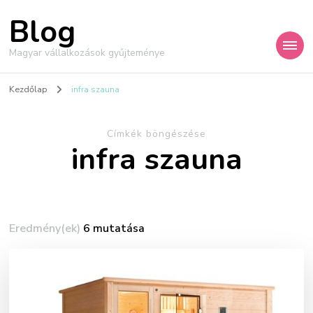
Blog
Magyar vállalkozások gyűjteménye
Kezdőlap
infra szauna
Címkék böngészése
infra szauna
Eredmény(ek)
6 mutatása