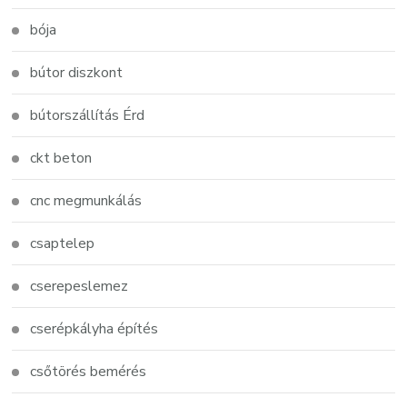
bója
bútor diszkont
bútorszállítás Érd
ckt beton
cnc megmunkálás
csaptelep
cserepeslemez
cserépkályha építés
csőtörés bemérés