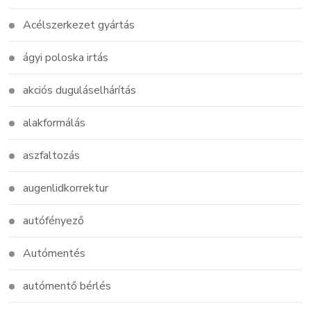
Acélszerkezet gyártás
ágyi poloska irtás
akciós duguláselhárítás
alakformálás
aszfaltozás
augenlidkorrektur
autófényező
Autómentés
autómentő bérlés