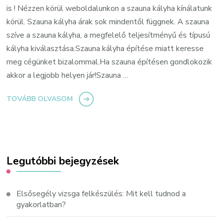
is ! Nézzen körül weboldalunkon a szauna kályha kínálatunk
körül. Szauna kályha árak sok mindentől függnek. A szauna
szíve a szauna kályha, a megfelelő teljesítményű és típusú
kályha kiválasztása.Szauna kályha építése miatt keresse
meg cégünket bizalommal.Ha szauna építésen gondlokozik
akkor a legjobb helyen jár!Szauna …
TOVÁBB OLVASOM
Legutóbbi bejegyzések
Elsősegély vizsga felkészülés: Mit kell tudnod a
gyakorlatban?