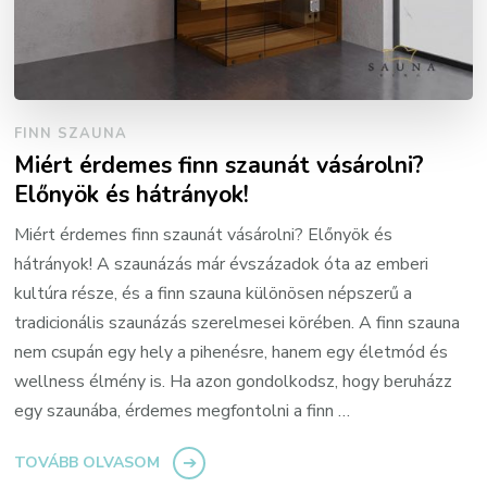
FINN SZAUNA
Miért érdemes finn szaunát vásárolni?
Előnyök és hátrányok!
Miért érdemes finn szaunát vásárolni? Előnyök és
hátrányok! A szaunázás már évszázadok óta az emberi
kultúra része, és a finn szauna különösen népszerű a
tradicionális szaunázás szerelmesei körében. A finn szauna
nem csupán egy hely a pihenésre, hanem egy életmód és
wellness élmény is. Ha azon gondolkodsz, hogy beruházz
egy szaunába, érdemes megfontolni a finn …
TOVÁBB OLVASOM