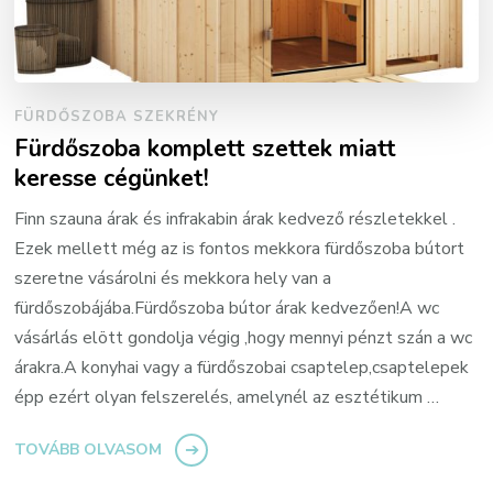
FÜRDŐSZOBA SZEKRÉNY
Fürdőszoba komplett szettek miatt
keresse cégünket!
Finn szauna árak és infrakabin árak kedvező részletekkel .
Ezek mellett még az is fontos mekkora fürdőszoba bútort
szeretne vásárolni és mekkora hely van a
fürdőszobájába.Fürdőszoba bútor árak kedvezően!A wc
vásárlás elött gondolja végig ,hogy mennyi pénzt szán a wc
árakra.A konyhai vagy a fürdőszobai csaptelep,csaptelepek
épp ezért olyan felszerelés, amelynél az esztétikum …
TOVÁBB OLVASOM