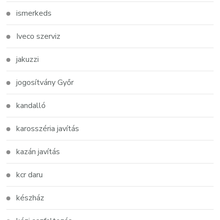
ismerkeds
Iveco szerviz
jakuzzi
jogosítvány Győr
kandalló
karosszéria javítás
kazán javítás
kcr daru
készház