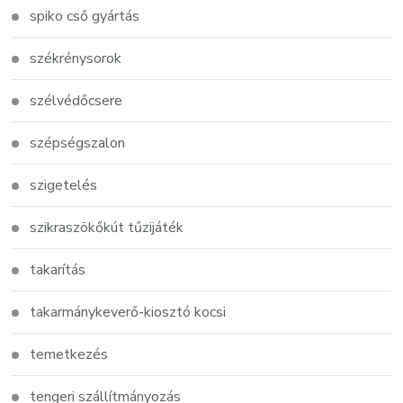
spiko cső gyártás
székrénysorok
szélvédőcsere
szépségszalon
szigetelés
szikraszökőkút tűzijáték
takarítás
takarmánykeverő-kiosztó kocsi
temetkezés
tengeri szállítmányozás