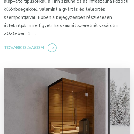
alapvető típusokkal, a Finn szauna és az infraszauna közötti
különbségekkel, valamint a gyártás és telepítés
szempontjaival. Ebben a bejegyzésben részletesen
áttekintjük, mire figyelj, ha szaunát szeretnél vásárolni
2025-ben. 1. …
TOVÁBB OLVASOM