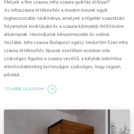
Melyek a finn szauna, infra szauna gyártás előnyei?
Az infraszauna értékesítés a modern korunk egyik
leghasznosabb találmánya, amelyek a régebbi szaunázási
folyamatok kiváltására és a szauna könnyebb felfűtésére
alkalmasak. Használatuk kényelmesebb és sokkal
tisztább. Infra szauna Budapest egész területén! Ezen infra
szauna értékesítés típusok esetében azonban oda
szükséges figyelni a szauna vezérlő, a kályhák bekötése
érintésvédelmileg biztonságos szükséges, hogy legyen,
például …
TOVÁBB OLVASOM