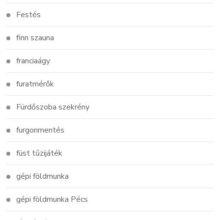
Festés
finn szauna
franciaágy
furatmérők
Fürdőszoba szekrény
furgonmentés
füst tűzijáték
gépi földmunka
gépi földmunka Pécs