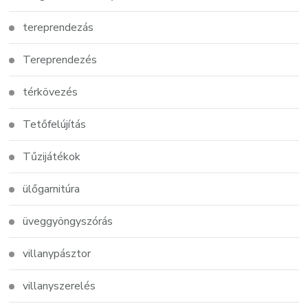
tereprendezás
Tereprendezés
térkövezés
Tetőfelújítás
Tűzijátékok
ülőgarnitúra
üveggyöngyszórás
villanypásztor
villanyszerelés