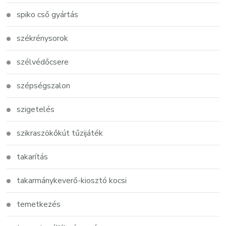
spiko cső gyártás
székrénysorok
szélvédőcsere
szépségszalon
szigetelés
szikraszökőkút tűzijáték
takarítás
takarmánykeverő-kiosztó kocsi
temetkezés