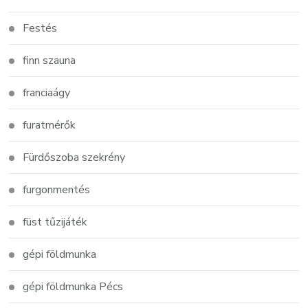
Festés
finn szauna
franciaágy
furatmérők
Fürdőszoba szekrény
furgonmentés
füst tűzijáték
gépi földmunka
gépi földmunka Pécs