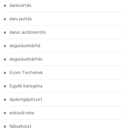
darázsirtás
daru javítás
darus autómentés
duguláselhárítá
duguláselhárítás
Ecom Testvérek
Egyéb kategória
épületgépészet
esküvői ruha
falburkolat