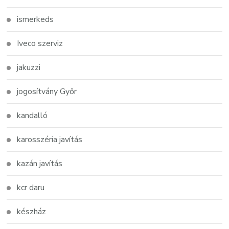
ismerkeds
Iveco szerviz
jakuzzi
jogosítvány Győr
kandalló
karosszéria javítás
kazán javítás
kcr daru
készház