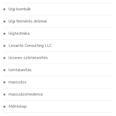
légi bombák
légi felmérés drónnal
légtechnika
Levante Consulting LLC
lézeres szőrtelenítés
lomtalanítás
masszázs
masszázsmedence
Méhtelep