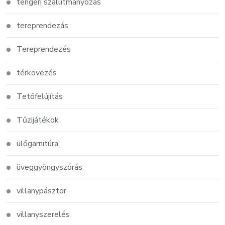
tengeri szállítmányozás
tereprendezás
Tereprendezés
térkövezés
Tetőfelújítás
Tűzijátékok
ülőgarnitúra
üveggyöngyszórás
villanypásztor
villanyszerelés