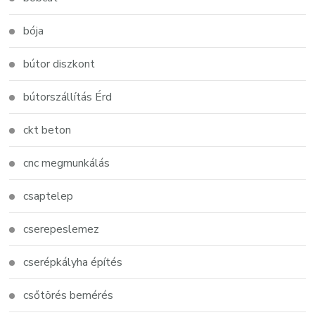
bója
bútor diszkont
bútorszállítás Érd
ckt beton
cnc megmunkálás
csaptelep
cserepeslemez
cserépkályha építés
csőtörés bemérés