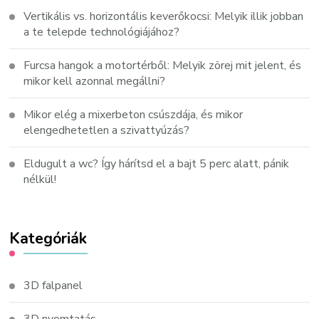
Vertikális vs. horizontális keverőkocsi: Melyik illik jobban
a te telepde technológiájához?
Furcsa hangok a motortérből: Melyik zörej mit jelent, és
mikor kell azonnal megállni?
Mikor elég a mixerbeton csúszdája, és mikor
elengedhetetlen a szivattyúzás?
Eldugult a wc? Így hárítsd el a bajt 5 perc alatt, pánik
nélkül!
Kategóriák
3D falpanel