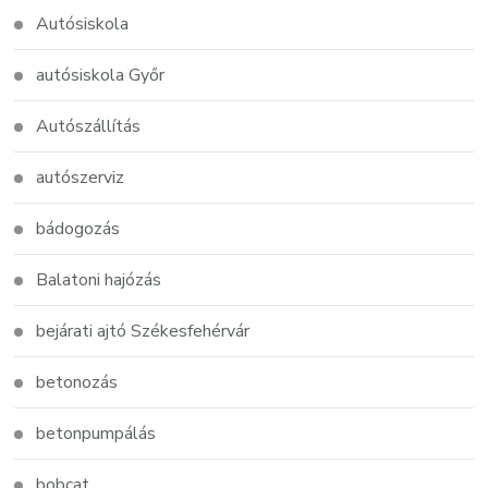
Autósiskola
autósiskola Győr
Autószállítás
autószerviz
bádogozás
Balatoni hajózás
bejárati ajtó Székesfehérvár
betonozás
betonpumpálás
bobcat