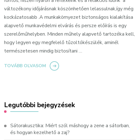
fontos, hiszen nyáron a reflexeink és a relakciós időnk a
változékony időjárásnak köszönhetően lelassulnak,így még
kockázatosabb .A munkakörnyezet biztonságos kialakítása
alapvető munkavédelmi elvárás és persze előírás is egy
szerelőműhelyben. Minden műhely alapvető tartozéka kell,
hogy legyen egy megfelelő tűzoltókészülék, aminél
természetesen mindig biztosítani …
TOVÁBB OLVASOM
Legutóbbi bejegyzések
Sátorakusztika: Miért szól máshogy a zene a sátorban,
és hogyan kezelhető a zaj?