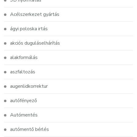
3D nyomtatás
Acélszerkezet gyártás
ágyi poloska irtás
akciós duguláselhárítás
alakformálás
aszfaltozás
augenlidkorrektur
autófényező
Autómentés
autómentő bérlés