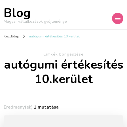
Blog
Magyar vállalkozások gyűjteménye
Kezdőlap
autógumi értékesítés 10.kerület
Címkék böngészése
autógumi értékesítés
10.kerület
Eredmény(ek)
1 mutatása