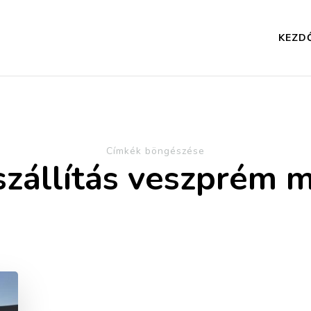
KEZD
Címkék böngészése
szállítás veszprém 