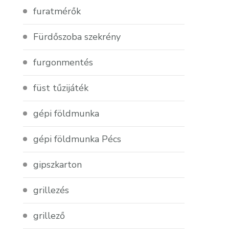
furatmérők
Fürdőszoba szekrény
furgonmentés
füst tűzijáték
gépi földmunka
gépi földmunka Pécs
gipszkarton
grillezés
grillező