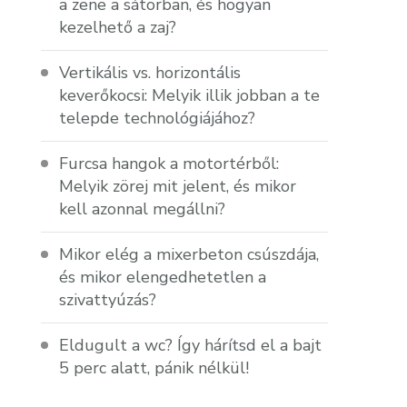
a zene a sátorban, és hogyan
kezelhető a zaj?
Vertikális vs. horizontális
keverőkocsi: Melyik illik jobban a te
telepde technológiájához?
Furcsa hangok a motortérből:
Melyik zörej mit jelent, és mikor
kell azonnal megállni?
Mikor elég a mixerbeton csúszdája,
és mikor elengedhetetlen a
szivattyúzás?
Eldugult a wc? Így hárítsd el a bajt
5 perc alatt, pánik nélkül!