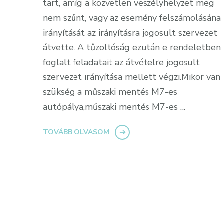
tart, amíg a közvetlen veszélyhelyzet meg
nem szűnt, vagy az esemény felszámolásána
irányítását az irányításra jogosult szervezet
átvette. A tűzoltóság ezután e rendeletben
foglalt feladatait az átvételre jogosult
szervezet irányítása mellett végzi.Mikor van
szükség a műszaki mentés M7-es
autópálya,műszaki mentés M7-es …
TOVÁBB OLVASOM