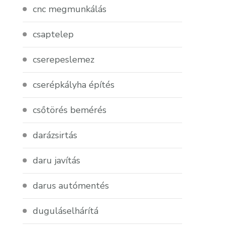
cnc megmunkálás
csaptelep
cserepeslemez
cserépkályha építés
csőtörés bemérés
darázsirtás
daru javítás
darus autómentés
duguláselhárítá