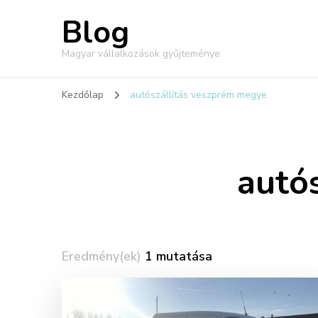
Blog
Magyar vállalkozások gyűjteménye
Kezdőlap
autószállítás veszprém megye
autó
Eredmény(ek)
1 mutatása