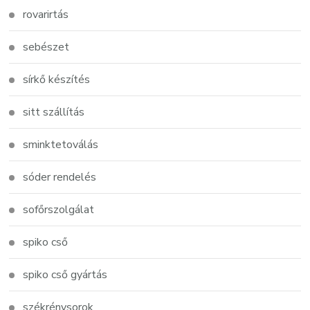
rovarirtás
sebészet
sírkő készítés
sitt szállítás
sminktetoválás
sóder rendelés
sofőrszolgálat
spiko cső
spiko cső gyártás
székrénysorok