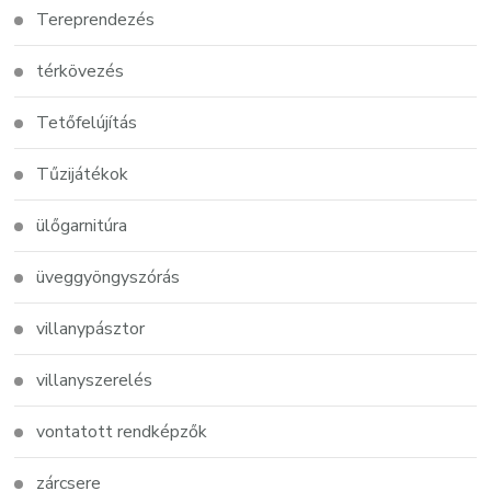
Tereprendezés
térkövezés
Tetőfelújítás
Tűzijátékok
ülőgarnitúra
üveggyöngyszórás
villanypásztor
villanyszerelés
vontatott rendképzők
zárcsere