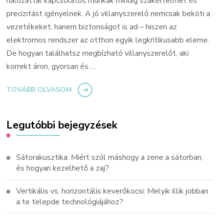
hálózattal kapcsolatos munkák mindig szakértelmet és
precizitást igényelnek. A jó villanyszerelő nemcsak beköti a
vezetékeket, hanem biztonságot is ad – hiszen az
elektromos rendszer az otthon egyik legkritikusabb eleme.
De hogyan találhatsz megbízható villanyszerelőt, aki
korrekt áron, gyorsan és …
TOVÁBB OLVASOM
Legutóbbi bejegyzések
Sátorakusztika: Miért szól máshogy a zene a sátorban,
és hogyan kezelhető a zaj?
Vertikális vs. horizontális keverőkocsi: Melyik illik jobban
a te telepde technológiájához?