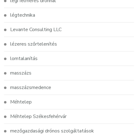
légi felmérés drónnal
légtechnika
Levante Consulting LLC
lézeres szőrtelenítés
lomtalanítás
masszázs
masszázsmedence
Méhtelep
Méhtelep Székesfehérvár
mezőgazdasági drónos szolgáltatások