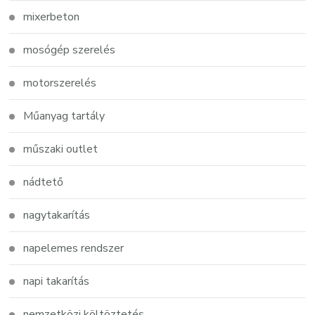
mixerbeton
mosógép szerelés
motorszerelés
Műanyag tartály
műszaki outlet
nádtető
nagytakarítás
napelemes rendszer
napi takarítás
nemzetközi költöztetés