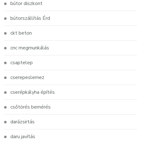
bútor diszkont
bútorszállítás Érd
ckt beton
cnc megmunkálás
csaptelep
cserepeslemez
cserépkályha építés
csőtörés bemérés
darázsirtás
daru javítás