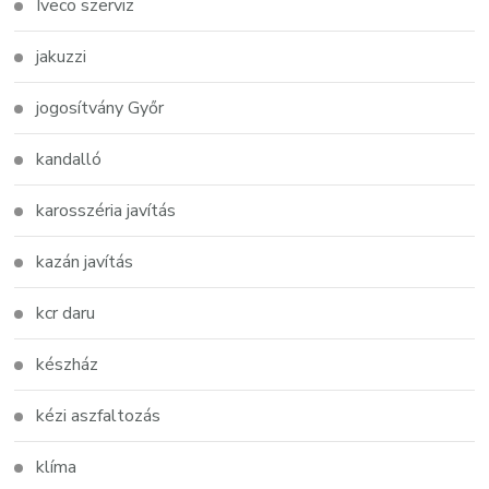
Iveco szerviz
jakuzzi
jogosítvány Győr
kandalló
karosszéria javítás
kazán javítás
kcr daru
készház
kézi aszfaltozás
klíma