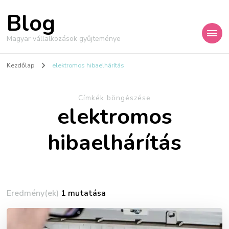
Blog
Magyar vállalkozások gyűjteménye
Kezdőlap
elektromos hibaelhárítás
Címkék böngészése
elektromos
hibaelhárítás
Eredmény(ek)
1 mutatása