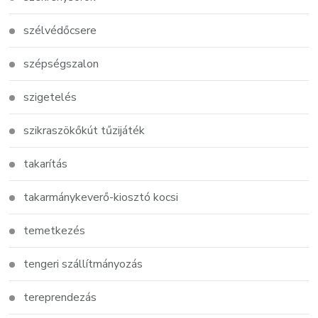
szélvédőcsere
szépségszalon
szigetelés
szikraszökőkút tűzijáték
takarítás
takarmánykeverő-kiosztó kocsi
temetkezés
tengeri szállítmányozás
tereprendezás