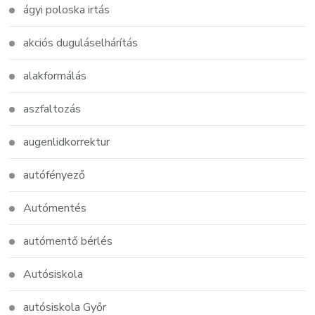
ágyi poloska irtás
akciós duguláselhárítás
alakformálás
aszfaltozás
augenlidkorrektur
autófényező
Autómentés
autómentő bérlés
Autósiskola
autósiskola Győr