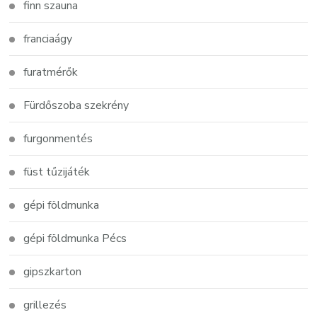
finn szauna
franciaágy
furatmérők
Fürdőszoba szekrény
furgonmentés
füst tűzijáték
gépi földmunka
gépi földmunka Pécs
gipszkarton
grillezés