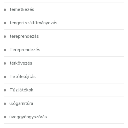
temetkezés
tengeri szállítmányozás
tereprendezás
Tereprendezés
térkövezés
Tetőfelújítás
Tűzijátékok
ülőgarnitúra
üveggyöngyszórás