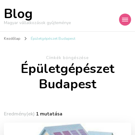
Blog
Magyar vállalkozások gyűjteménye
Kezdőlap
Épületgépészet Budapest
Címkék böngészése
Épületgépészet
Budapest
Eredmény(ek)
1 mutatása