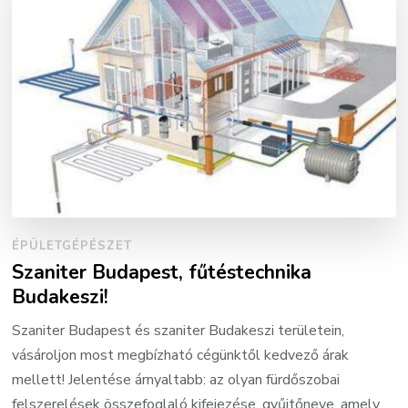
ÉPÜLETGÉPÉSZET
Szaniter Budapest, fűtéstechnika
Budakeszi!
Szaniter Budapest és szaniter Budakeszi területein,
vásároljon most megbízható cégünktől kedvező árak
mellett! Jelentése árnyaltabb: az olyan fürdőszobai
felszerelések összefoglaló kifejezése, gyűjtőneve, amely