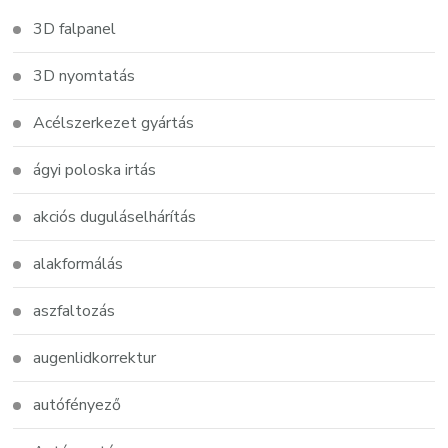
3D falpanel
3D nyomtatás
Acélszerkezet gyártás
ágyi poloska irtás
akciós duguláselhárítás
alakformálás
aszfaltozás
augenlidkorrektur
autófényező