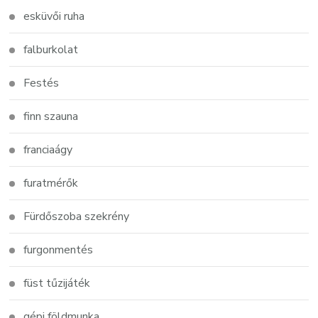
esküvői ruha
falburkolat
Festés
finn szauna
franciaágy
furatmérők
Fürdőszoba szekrény
furgonmentés
füst tűzijáték
gépi földmunka