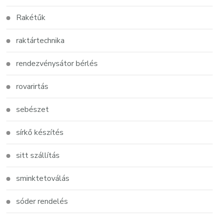
Rakétűk
raktártechnika
rendezvénysátor bérlés
rovarirtás
sebészet
sírkő készítés
sitt szállítás
sminktetoválás
sóder rendelés