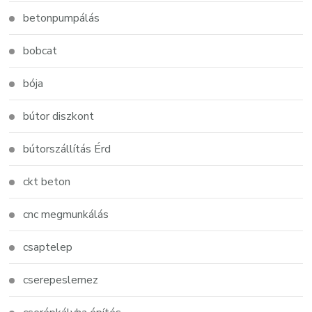
betonpumpálás
bobcat
bója
bútor diszkont
bútorszállítás Érd
ckt beton
cnc megmunkálás
csaptelep
cserepeslemez