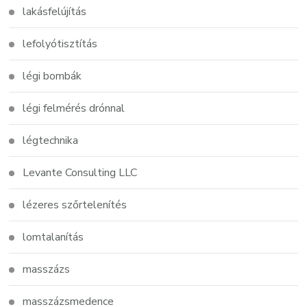
lakásfelújítás
lefolyótisztítás
légi bombák
légi felmérés drónnal
légtechnika
Levante Consulting LLC
lézeres szőrtelenítés
lomtalanítás
masszázs
masszázsmedence