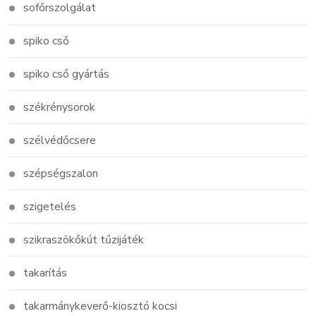
sofőrszolgálat
spiko cső
spiko cső gyártás
székrénysorok
szélvédőcsere
szépségszalon
szigetelés
szikraszökőkút tűzijáték
takarítás
takarmánykeverő-kiosztó kocsi