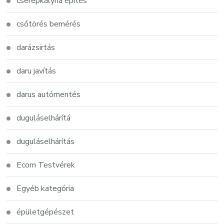
cserépkályha építés
csőtörés bemérés
darázsirtás
daru javítás
darus autómentés
duguláselhárítá
duguláselhárítás
Ecom Testvérek
Egyéb kategória
épületgépészet