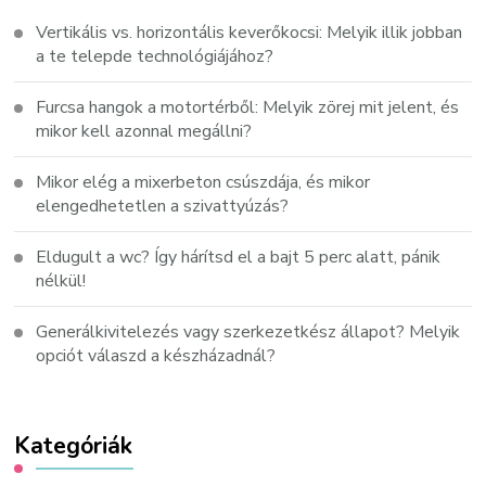
Vertikális vs. horizontális keverőkocsi: Melyik illik jobban
a te telepde technológiájához?
Furcsa hangok a motortérből: Melyik zörej mit jelent, és
mikor kell azonnal megállni?
Mikor elég a mixerbeton csúszdája, és mikor
elengedhetetlen a szivattyúzás?
Eldugult a wc? Így hárítsd el a bajt 5 perc alatt, pánik
nélkül!
Generálkivitelezés vagy szerkezetkész állapot? Melyik
opciót válaszd a készházadnál?
Kategóriák