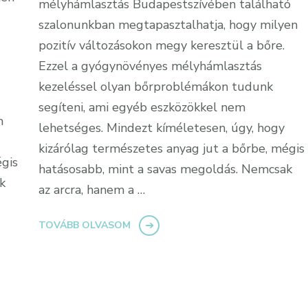
mélyhámlasztás Budapestszívében található
szalonunkban megtapasztalhatja, hogy milyen
pozitív változásokon megy keresztül a bőre.
Ezzel a gyógynövényes mélyhámlasztás
kezeléssel olyan bőrproblémákon tudunk
segíteni, ami egyéb eszközökkel nem
m
lehetséges. Mindezt kíméletesen, úgy, hogy
kizárólag természetes anyag jut a bőrbe, mégis
égis
hatásosabb, mint a savas megoldás. Nemcsak
k
az arcra, hanem a …
TOVÁBB OLVASOM