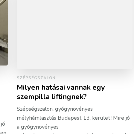
SZÉPSÉGSZALON
Milyen hatásai vannak egy
szempilla liftingnek?
Szépségszalon, gyógynövényes
mélyhámlasztás Budapest 13. kerület! Mire jó
jó
a gyógynövényes
ten