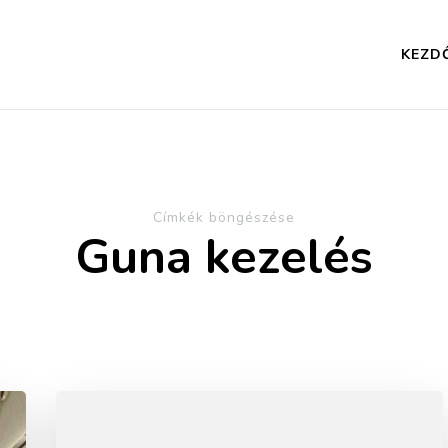
KEZD
Címkék böngészése
Guna kezelés