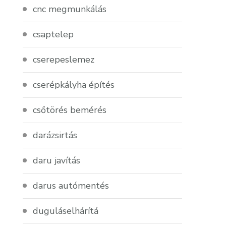
cnc megmunkálás
csaptelep
cserepeslemez
cserépkályha építés
csőtörés bemérés
darázsirtás
daru javítás
darus autómentés
duguláselhárítá