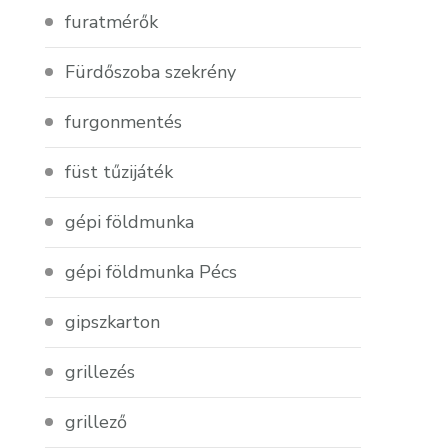
furatmérők
Fürdőszoba szekrény
furgonmentés
füst tűzijáték
gépi földmunka
gépi földmunka Pécs
gipszkarton
grillezés
grillező