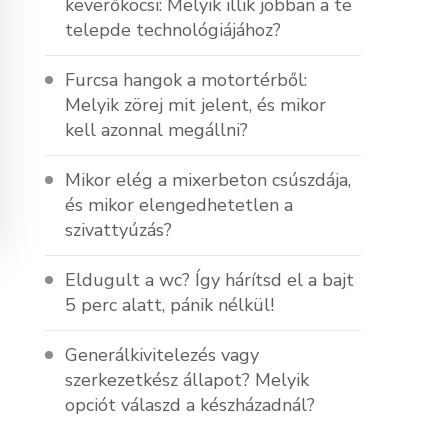
keverőkocsi: Melyik illik jobban a te
telepde technológiájához?
Furcsa hangok a motortérből:
Melyik zörej mit jelent, és mikor
kell azonnal megállni?
Mikor elég a mixerbeton csúszdája,
és mikor elengedhetetlen a
szivattyúzás?
Eldugult a wc? Így hárítsd el a bajt
5 perc alatt, pánik nélkül!
Generálkivitelezés vagy
szerkezetkész állapot? Melyik
opciót válaszd a készházadnál?