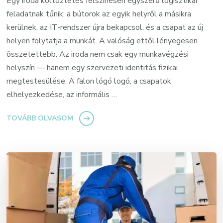
Egy iroda költöztetés felszínesen egyszerű logisztikai
feladatnak tűnik: a bútorok az egyik helyről a másikra
kerülnek, az IT-rendszer újra bekapcsol, és a csapat az új
helyen folytatja a munkát. A valóság ettől lényegesen
összetettebb. Az iroda nem csak egy munkavégzési
helyszín — hanem egy szervezeti identitás fizikai
megtestesülése. A falon lógó logó, a csapatok
elhelyezkedése, az informális …
TOVÁBB OLVASOM