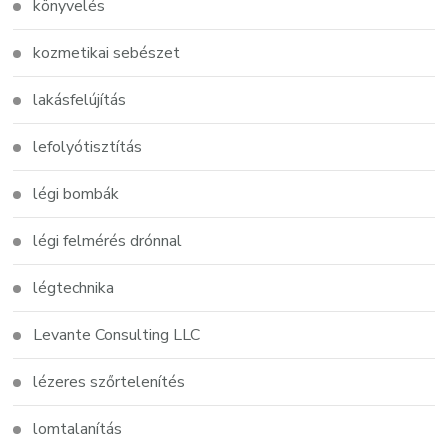
könyvelés
kozmetikai sebészet
lakásfelújítás
lefolyótisztítás
légi bombák
légi felmérés drónnal
légtechnika
Levante Consulting LLC
lézeres szőrtelenítés
lomtalanítás