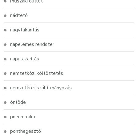
műszaki outlet
nádtető
nagytakarítás
napelemes rendszer
napi takarítás
nemzetközi költöztetés
nemzetközi szállítmányozás
öntöde
pneumatika
ponthegesztő