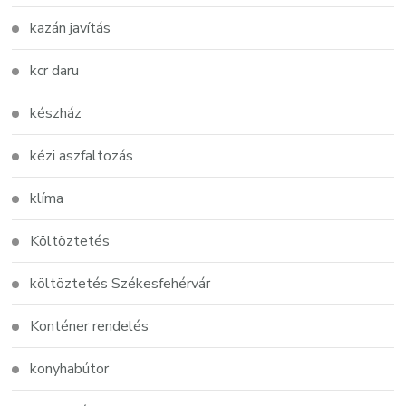
kazán javítás
kcr daru
készház
kézi aszfaltozás
klíma
Költöztetés
költöztetés Székesfehérvár
Konténer rendelés
konyhabútor