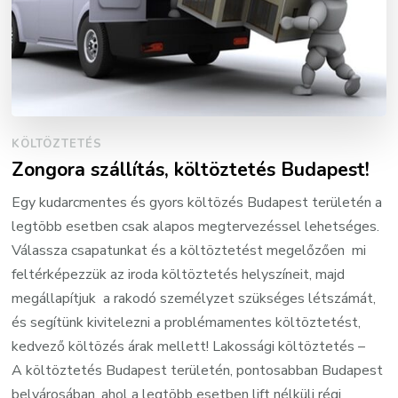
KÖLTÖZTETÉS
Zongora szállítás, költöztetés Budapest!
Egy kudarcmentes és gyors költözés Budapest területén a
legtöbb esetben csak alapos megtervezéssel lehetséges.
Válassza csapatunkat és a költöztetést megelőzően mi
feltérképezzük az iroda költöztetés helyszíneit, majd
megállapítjuk a rakodó személyzet szükséges létszámát,
és segítünk kivitelezni a problémamentes költöztetést,
kedvező költözés árak mellett! Lakossági költöztetés –
A költöztetés Budapest területén, pontosabban Budapest
belvárosában, ahol a legtöbb esetben lift nélküli régi