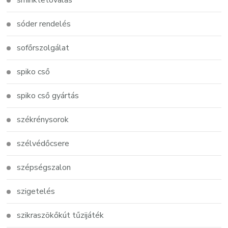
sóder rendelés
sofőrszolgálat
spiko cső
spiko cső gyártás
székrénysorok
szélvédőcsere
szépségszalon
szigetelés
szikraszökőkút tűzijáték