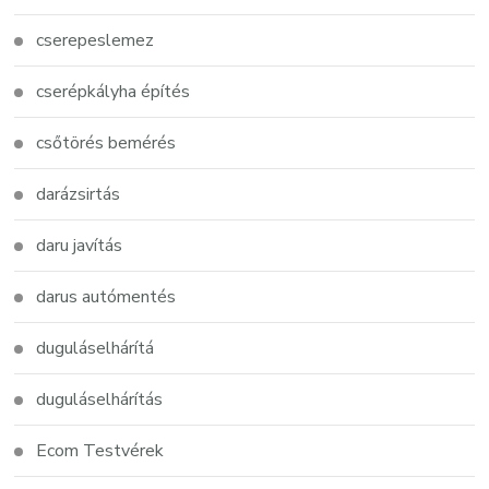
cserepeslemez
cserépkályha építés
csőtörés bemérés
darázsirtás
daru javítás
darus autómentés
duguláselhárítá
duguláselhárítás
Ecom Testvérek