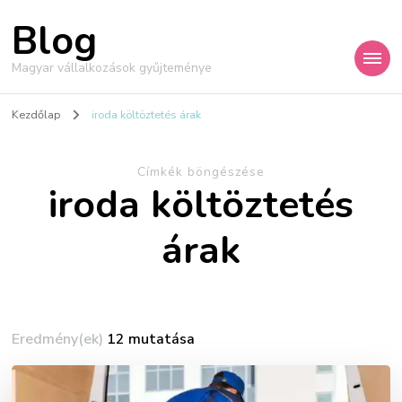
Blog
Magyar vállalkozások gyűjteménye
Kezdőlap
iroda költöztetés árak
Címkék böngészése
iroda költöztetés
árak
Eredmény(ek)
12 mutatása