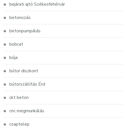
bejárati ajtó Székesfehérvár
betonozás
betonpumpálás
bobcat
bója
bútor diszkont
bútorszállítás Érd
ckt beton
cnc megmunkálás
csaptelep