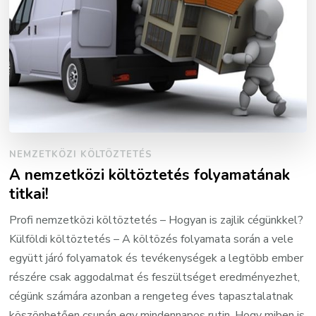
NEMZETKÖZI KÖLTÖZTETÉS
A nemzetközi költöztetés folyamatának
titkai!
Profi nemzetközi költöztetés – Hogyan is zajlik cégünkkel?
Külföldi költöztetés – A költözés folyamata során a vele
együtt járó folyamatok és tevékenységek a legtöbb ember
részére csak aggodalmat és feszültséget eredményezhet,
cégünk számára azonban a rengeteg éves tapasztalatnak
köszönhetően csupán egy mindennapos rutin. Hogy miben is