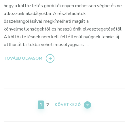
hogy a költöztetés gördülékenyen mehessen végbe és ne
ütközzünk akadályokba. A részfeladatok
összehangolásával megkímélheti magát a
kényelmetlenségektől és hosszú órák elvesztegetésétől.
A költöztetésnek nem kell feltétlenül nyűgnek lennie, új
otthonát birtokba veheti mosolyogva is. …
TOVÁBB OLVASOM
Bejegyzések
lapozása
OLDAL
OLDAL
1
2
KÖVETKEZŐ