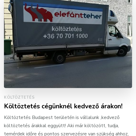
KÖLTÖZTETÉS
Költöztetés cégünknél kedvező árakon!
Költöztetés Budapest területén is vállalunk ,kedvező
költöztetés árakkal eggyütt! Aki már költözött, tudja,
temérdek időre és pontos szervezésre van szükség ahhoz,