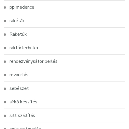
pp medence
rakéták
Rakétűk
raktártechnika
rendezvénysátor bérlés
rovarirtás
sebészet
sírkő készítés
sitt szállítás
sminktetoválás