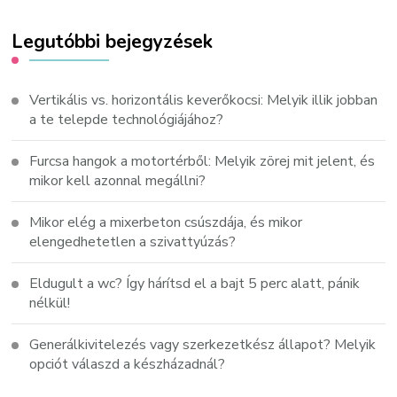
Legutóbbi bejegyzések
Vertikális vs. horizontális keverőkocsi: Melyik illik jobban
a te telepde technológiájához?
Furcsa hangok a motortérből: Melyik zörej mit jelent, és
mikor kell azonnal megállni?
Mikor elég a mixerbeton csúszdája, és mikor
elengedhetetlen a szivattyúzás?
Eldugult a wc? Így hárítsd el a bajt 5 perc alatt, pánik
nélkül!
Generálkivitelezés vagy szerkezetkész állapot? Melyik
opciót válaszd a készházadnál?