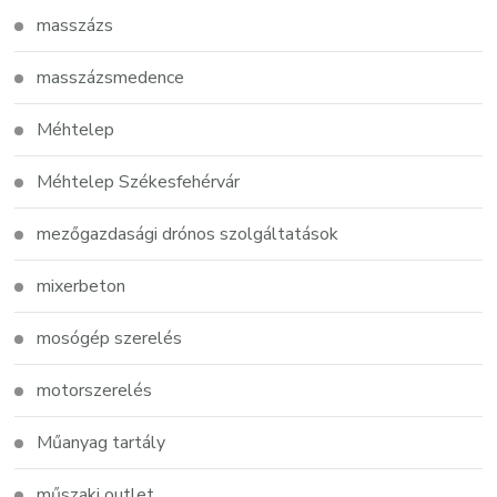
masszázs
masszázsmedence
Méhtelep
Méhtelep Székesfehérvár
mezőgazdasági drónos szolgáltatások
mixerbeton
mosógép szerelés
motorszerelés
Műanyag tartály
műszaki outlet