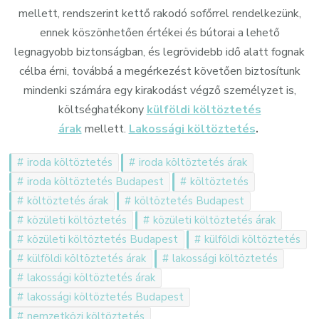
mellett, rendszerint kettő rakodó sofőrrel rendelkezünk,
ennek köszönhetően értékei és bútorai a lehető
legnagyobb biztonságban, és legrövidebb idő alatt fognak
célba érni, továbbá a megérkezést követően biztosítunk
mindenki számára egy kirakodást végző személyzet is,
költséghatékony
külföldi költöztetés
árak
mellett.
Lakossági költöztetés
.
iroda költöztetés
iroda költöztetés árak
iroda költöztetés Budapest
költöztetés
költöztetés árak
költöztetés Budapest
közületi költöztetés
közületi költöztetés árak
közületi költöztetés Budapest
külföldi költöztetés
külföldi költöztetés árak
lakossági költöztetés
lakossági költöztetés árak
lakossági költöztetés Budapest
nemzetközi költöztetés