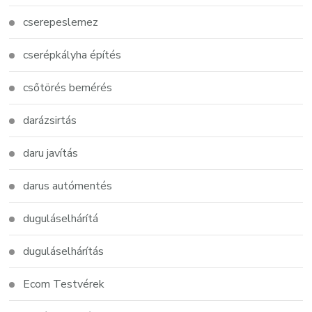
cserepeslemez
cserépkályha építés
csőtörés bemérés
darázsirtás
daru javítás
darus autómentés
duguláselhárítá
duguláselhárítás
Ecom Testvérek