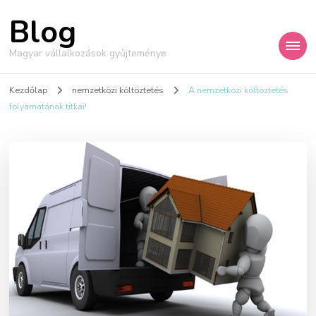
Blog
Magyar vállalkozások gyűjteménye
Kezdőlap
nemzetközi költöztetés
A nemzetközi költöztetés
folyamatának titkai!