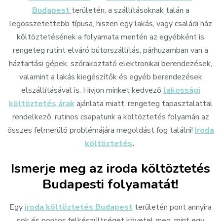
Budapest
területén, a szállításoknak talán a
legösszetettebb típusa, hiszen egy lakás, vagy családi ház
költöztetésének a folyamata mentén az egyébként is
rengeteg rutint elváró bútorszállítás, párhuzamban van a
háztartási gépek, szórakoztató elektronikai berendezések,
valamint a lakás kiegészítők és egyéb berendezések
elszállításával is. Hívjon minket kedvező
lakossági
költöztetés árak
ajánlata miatt, rengeteg tapasztalattal
rendelkező, rutinos csapatunk a költöztetés folyamán az
összes felmerülő problémájára megoldást fog találni!
Iroda
költöztetés
.
Ismerje meg az iroda költöztetés
Budapesti folyamatát!
Egy
iroda költöztetés Budapest
területén pont annyira
sok és pontos felkészültséget követel meg, mint egy