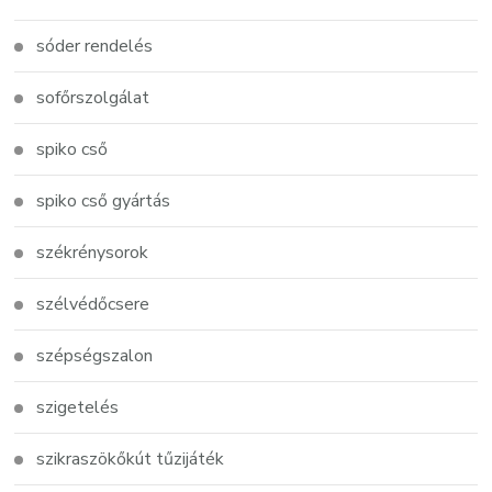
sóder rendelés
sofőrszolgálat
spiko cső
spiko cső gyártás
székrénysorok
szélvédőcsere
szépségszalon
szigetelés
szikraszökőkút tűzijáték