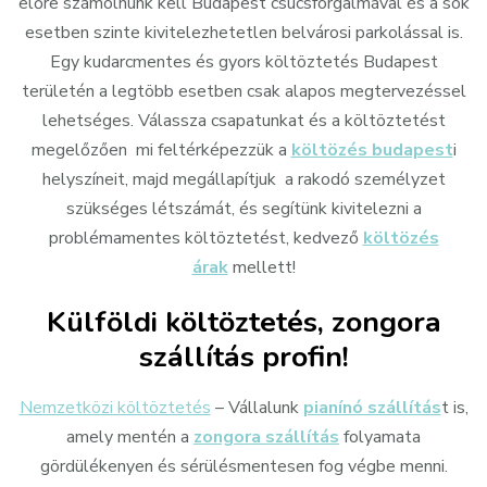
előre számolnunk kell Budapest csúcsforgalmával és a sok
esetben szinte kivitelezhetetlen belvárosi parkolással is.
Egy kudarcmentes és gyors költöztetés Budapest
területén a legtöbb esetben csak alapos megtervezéssel
lehetséges. Válassza csapatunkat és a költöztetést
megelőzően mi feltérképezzük a
költözés budapest
i
helyszíneit, majd megállapítjuk a rakodó személyzet
szükséges létszámát, és segítünk kivitelezni a
problémamentes költöztetést, kedvező
költözés
árak
mellett!
Külföldi költöztetés, zongora
szállítás profin!
Nemzetközi költöztetés
– Vállalunk
pianínó szállítás
t is,
amely mentén a
zongora szállítás
folyamata
gördülékenyen és sérülésmentesen fog végbe menni.