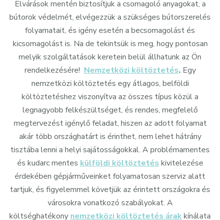
Elvárások mentén biztosítjuk a csomagoló anyagokat, a
bútorok védelmét, elvégezzük a szükséges bútorszerelés
folyamatait, és igény esetén a becsomagolást és
kicsomagolást is. Na de tekintsük is meg, hogy pontosan
melyik szolgáltatások keretein belül állhatunk az Ön
rendelkezésére!
Nemzetközi költöztetés
.
Egy
nemzetközi költöztetés egy átlagos, belföldi
költöztetéshez viszonyítva az összes típus közül a
legnagyobb felkészültséget, és rendes, megfelelő
megtervezést igénylő feladat, hiszen az adott folyamat
akár több országhatárt is érinthet, nem lehet hátrány
tisztába lenni a helyi sajátosságokkal. A problémamentes
és kudarc mentes
külföldi költöztetés
kivitelezése
érdekében gépjárműveinket folyamatosan szerviz alatt
tartjuk, és figyelemmel követjük az érintett országokra és
városokra vonatkozó szabályokat. A
költséghatékony
nemzetközi költöztetés árak
kínálata