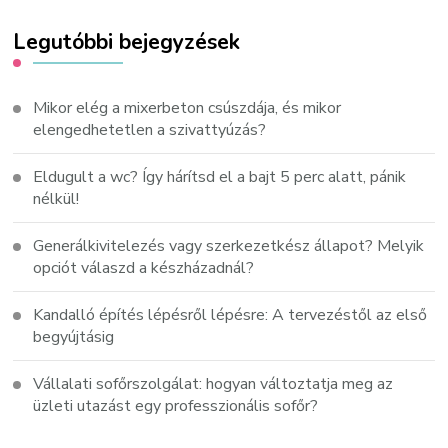
Legutóbbi bejegyzések
Mikor elég a mixerbeton csúszdája, és mikor
elengedhetetlen a szivattyúzás?
Eldugult a wc? Így hárítsd el a bajt 5 perc alatt, pánik
nélkül!
Generálkivitelezés vagy szerkezetkész állapot? Melyik
opciót válaszd a készházadnál?
Kandalló építés lépésről lépésre: A tervezéstől az első
begyújtásig
Vállalati sofőrszolgálat: hogyan változtatja meg az
üzleti utazást egy professzionális sofőr?