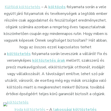
Külföldi költöztetés
– A
költözés
folyamata során a vele
együtt járó folyamatok és tevékenységek a legtöbb ember
részére csak aggodalmat és feszültséget eredményezhet,
cégünk számára azonban a rengeteg éves tapasztalatnak
köszönhetően csupán egy mindennapos rutin. Hogy miben is
vagyunk képesek Önnek segítséget biztosítani? Hát abban,
hogy az összes ezzel kapcsolatos terhet
a
költöztetés
folyamata során leveszünk a válláról! Fix és
versenyképes
költöztetés árak
mellett, szakszerű és
precíz munkavégzéssel, elköltöztetjük otthonát, irodáját
vagy vállalkozását. A távolságot említve, lehet szó pár
utcáról, városról, de esetleg még egy másik országba való
költözés miatt is megkereshet minket! Bútorai, továbbá
értékei épségéért teljes körű garanciát biztosít a cégünk.
Iroda költöztetés
– A
lakossági költöztetés