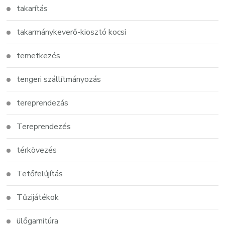
takarítás
takarmánykeverő-kiosztó kocsi
temetkezés
tengeri szállítmányozás
tereprendezás
Tereprendezés
térkövezés
Tetőfelújítás
Tűzijátékok
ülőgarnitúra