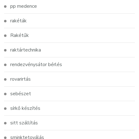
pp medence
rakéták
Rakétűk
raktártechnika
rendezvénysátor bérlés
rovarirtás
sebészet
sírkő készítés
sitt szállítás
sminktetoválás