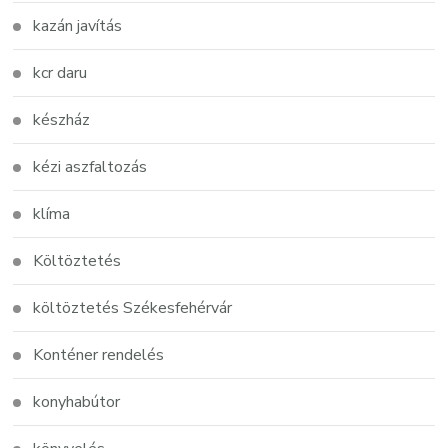
kazán javítás
kcr daru
készház
kézi aszfaltozás
klíma
Költöztetés
költöztetés Székesfehérvár
Konténer rendelés
konyhabútor