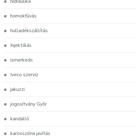
hidraulika
homokfúvás
hulladékszállítás
Injektálás
ismerkeds
Iveco szerviz
jakuzzi
jogosítvány Győr
kandalló
karosszéria javítás