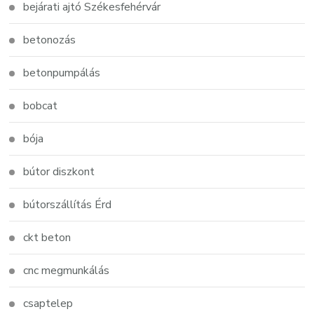
bejárati ajtó Székesfehérvár
betonozás
betonpumpálás
bobcat
bója
bútor diszkont
bútorszállítás Érd
ckt beton
cnc megmunkálás
csaptelep