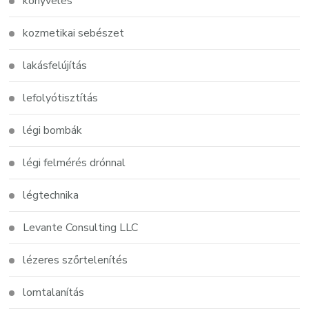
könyvelés
kozmetikai sebészet
lakásfelújítás
lefolyótisztítás
légi bombák
légi felmérés drónnal
légtechnika
Levante Consulting LLC
lézeres szőrtelenítés
lomtalanítás