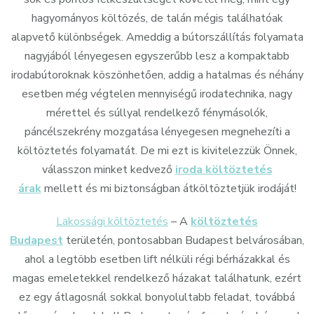
hagyományos költözés, de talán mégis találhatóak
alapvető különbségek. Ameddig a bútorszállítás folyamata
nagyjából lényegesen egyszerűbb lesz a kompaktabb
irodabútoroknak köszönhetően, addig a hatalmas és néhány
esetben még végtelen mennyiségű irodatechnika, nagy
mérettel és súllyal rendelkező fénymásolók,
páncélszekrény mozgatása lényegesen megnehezíti a
költöztetés folyamatát. De mi ezt is kivitelezzük Önnek,
válasszon minket kedvező
iroda költöztetés
árak
mellett és mi biztonságban átköltöztetjük irodáját!
Lakossági költöztetés
– A
költöztetés
Budapest
területén, pontosabban Budapest belvárosában,
ahol a legtöbb esetben lift nélküli régi bérházakkal és
magas emeletekkel rendelkező házakat találhatunk, ezért
ez egy átlagosnál sokkal bonyolultabb feladat, továbbá