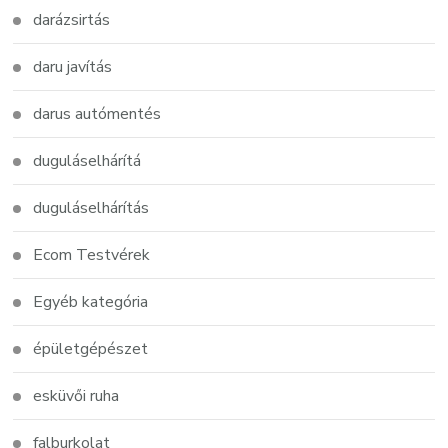
darázsirtás
daru javítás
darus autómentés
duguláselhárítá
duguláselhárítás
Ecom Testvérek
Egyéb kategória
épületgépészet
esküvői ruha
falburkolat