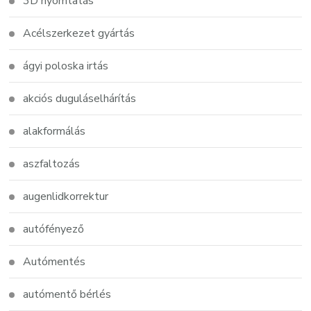
3D nyomtatás
Acélszerkezet gyártás
ágyi poloska irtás
akciós duguláselhárítás
alakformálás
aszfaltozás
augenlidkorrektur
autófényező
Autómentés
autómentő bérlés