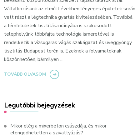
bevásárló központokban szerzett tapasztalatok által.
Vállalkozásunk az elmúlt években lényeges épületek során
vett részt a légtechnika gyártás kivitelezésében. Továbbá,
a fémfelületek tisztítása irányába is szakosodott
telephelyünk többfajta technológia ismeretével is
rendelkezik a vízsugaras vágás szakágazat és üveggyöngy
tisztítás Budapest terén is. Ezeknek a folyamatoknak
köszönhetően, bármilyen …
TOVÁBB OLVASOM
Legutóbbi bejegyzések
Mikor elég a mixerbeton csúszdája, és mikor
elengedhetetlen a szivattyúzás?