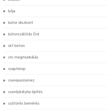
bója
bútor diszkont
bútorszállítás Érd
ckt beton
cnc megmunkálás
csaptelep
cserepeslemez
cserépkályha építés
csőtörés bemérés