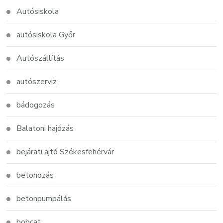
Autósiskola
autósiskola Győr
Autószállítás
autószerviz
bádogozás
Balatoni hajózás
bejárati ajtó Székesfehérvár
betonozás
betonpumpálás
bobcat