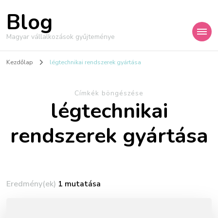
Blog
Magyar vállalkozások gyűjteménye
Kezdőlap
légtechnikai rendszerek gyártása
Címkék böngészése
légtechnikai
rendszerek gyártása
Eredmény(ek)
1 mutatása