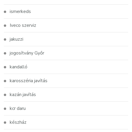
ismerkeds
Iveco szerviz
jakuzzi
jogosítvány Győr
kandalló
karosszéria javítás
kazán javítás
kcr daru
készház