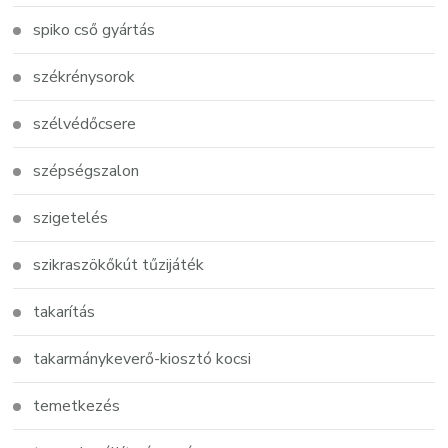
spiko cső gyártás
székrénysorok
szélvédőcsere
szépségszalon
szigetelés
szikraszökőkút tűzijáték
takarítás
takarmánykeverő-kiosztó kocsi
temetkezés