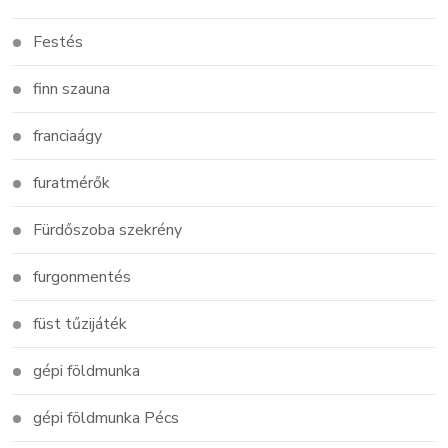
Festés
finn szauna
franciaágy
furatmérők
Fürdőszoba szekrény
furgonmentés
füst tűzijáték
gépi földmunka
gépi földmunka Pécs