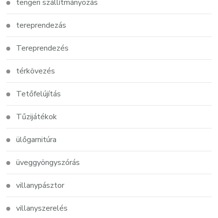
tengeri szállítmányozás
tereprendezás
Tereprendezés
térkövezés
Tetőfelújítás
Tűzijátékok
ülőgarnitúra
üveggyöngyszórás
villanypásztor
villanyszerelés