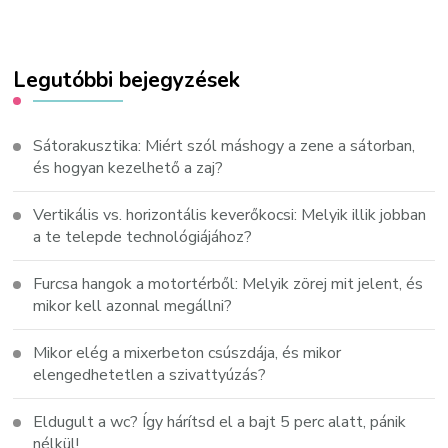
Legutóbbi bejegyzések
Sátorakusztika: Miért szól máshogy a zene a sátorban,
és hogyan kezelhető a zaj?
Vertikális vs. horizontális keverőkocsi: Melyik illik jobban
a te telepde technológiájához?
Furcsa hangok a motortérből: Melyik zörej mit jelent, és
mikor kell azonnal megállni?
Mikor elég a mixerbeton csúszdája, és mikor
elengedhetetlen a szivattyúzás?
Eldugult a wc? Így hárítsd el a bajt 5 perc alatt, pánik
nélkül!