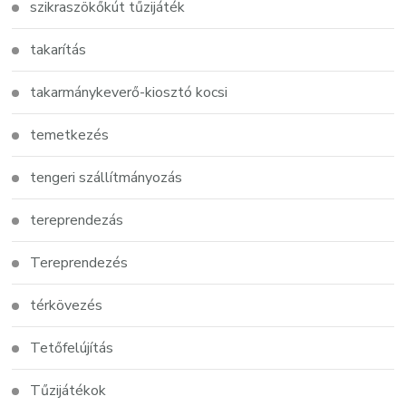
szikraszökőkút tűzijáték
takarítás
takarmánykeverő-kiosztó kocsi
temetkezés
tengeri szállítmányozás
tereprendezás
Tereprendezés
térkövezés
Tetőfelújítás
Tűzijátékok