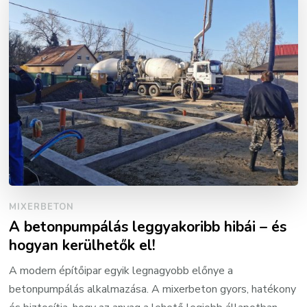
MIXERBETON
A betonpumpálás leggyakoribb hibái – és
hogyan kerülhetők el!
A modern építőipar egyik legnagyobb előnye a
betonpumpálás alkalmazása. A mixerbeton gyors, hatékony