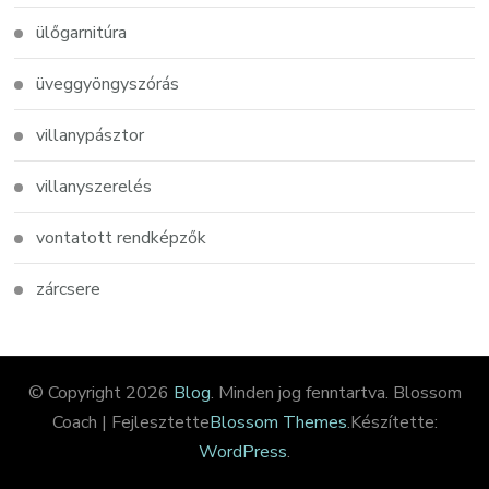
ülőgarnitúra
üveggyöngyszórás
villanypásztor
villanyszerelés
vontatott rendképzők
zárcsere
© Copyright 2026
Blog
. Minden jog fenntartva.
Blossom
Coach | Fejlesztette
Blossom Themes
.Készítette:
WordPress
.