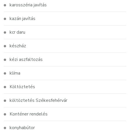
karosszéria javítás
kazán javítás
kcr daru
készház
kézi aszfaltozás
klíma
Költöztetés
költöztetés Székesfehérvár
Konténer rendelés
konyhabútor