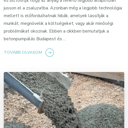
és biztosítja, hogy az anyag a lehető legjobb állapotban
jusson el a zsaluzatba. Azonban még a legjobb technológia
mellett is előfordulhatnak hibák, amelyek lassítják a
munkát, megnövelik a költségeket, vagy akár minőségi
problémákat okoznak. Ebben a cikkben bemutatjuk a
betonpumpálás Budapest és …
TOVÁBB OLVASOM