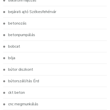
Balatoni hajózás
bejárati ajtó Székesfehérvár
betonozás
betonpumpálás
bobcat
bója
bútor diszkont
bútorszállítás Érd
ckt beton
cnc megmunkálás