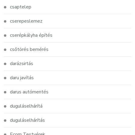
csaptelep
cserepeslemez
cserépkályha építés
csőtörés bemérés
darázsirtás
daru javítás
darus autómentés
duguláselhárítá
duguláselhárítás
Ecom Testvérek