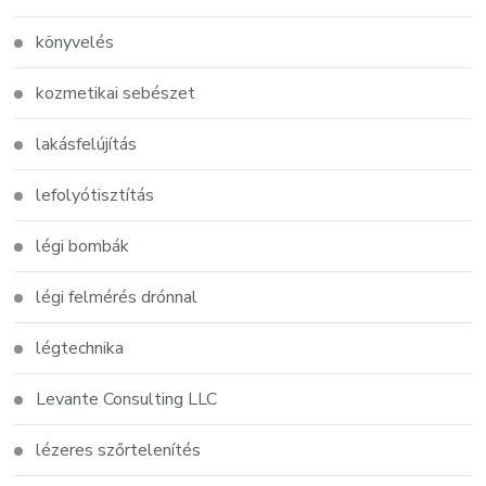
könyvelés
kozmetikai sebészet
lakásfelújítás
lefolyótisztítás
légi bombák
légi felmérés drónnal
légtechnika
Levante Consulting LLC
lézeres szőrtelenítés