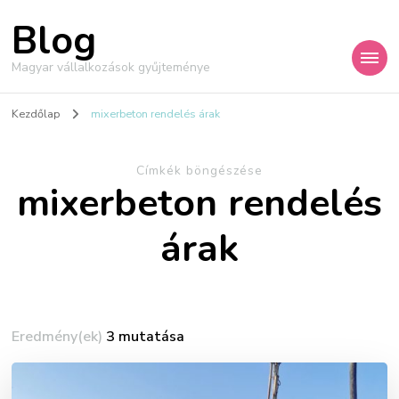
Blog
Magyar vállalkozások gyűjteménye
Kezdőlap
mixerbeton rendelés árak
Címkék böngészése
mixerbeton rendelés
árak
Eredmény(ek)
3 mutatása