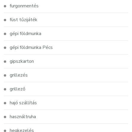
furgonmentés
füst tűzijáték
gépi földmunka
gépi földmunka Pécs
gipszkarton
grillezés
grillező
hajó szállítás
használtruha
hegkezelés