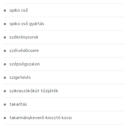
spiko cső
spiko cső gyártás
székrénysorok
szélvédőcsere
szépségszalon
szigetelés
szikraszökőkút tűzijáték
takarítás
takarmánykeverő-kiosztó kocsi