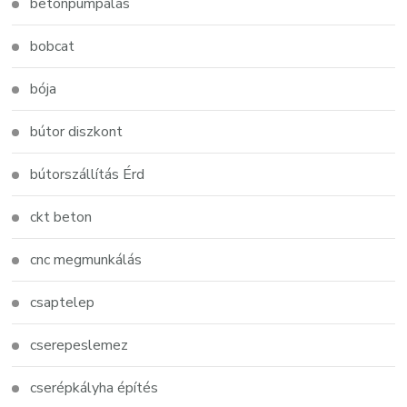
betonpumpálás
bobcat
bója
bútor diszkont
bútorszállítás Érd
ckt beton
cnc megmunkálás
csaptelep
cserepeslemez
cserépkályha építés