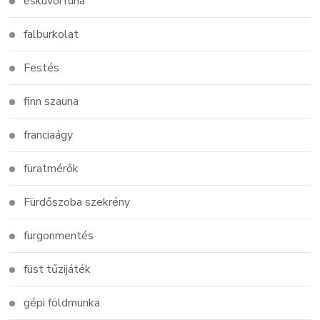
esküvői ruha
falburkolat
Festés
finn szauna
franciaágy
furatmérők
Fürdőszoba szekrény
furgonmentés
füst tűzijáték
gépi földmunka