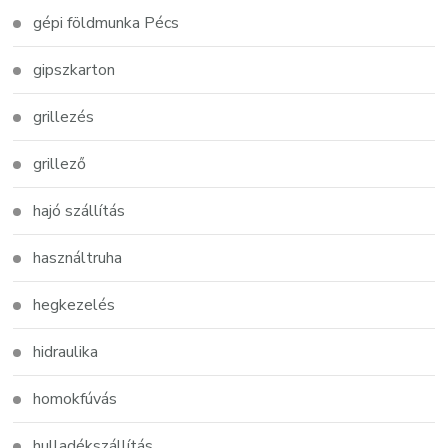
gépi földmunka Pécs
gipszkarton
grillezés
grillező
hajó szállítás
használtruha
hegkezelés
hidraulika
homokfúvás
hulladékszállítás