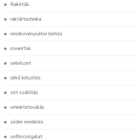
Rakétűk
raktártechnika
rendezvénysátor bérlés
rovarirtás
sebészet
sírkő készítés
sitt szállítás
sminktetoválás
sóder rendelés
sofőrszolgálat