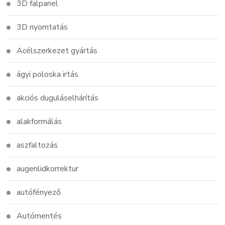
3D falpanel
3D nyomtatás
Acélszerkezet gyártás
ágyi poloska irtás
akciós duguláselhárítás
alakformálás
aszfaltozás
augenlidkorrektur
autófényező
Autómentés