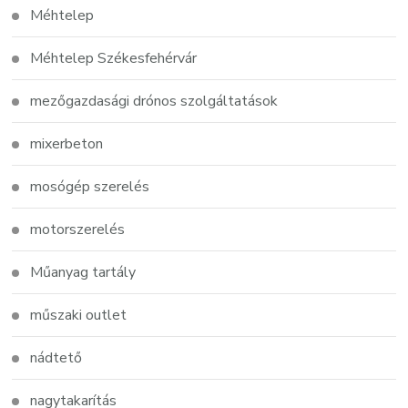
Méhtelep
Méhtelep Székesfehérvár
mezőgazdasági drónos szolgáltatások
mixerbeton
mosógép szerelés
motorszerelés
Műanyag tartály
műszaki outlet
nádtető
nagytakarítás