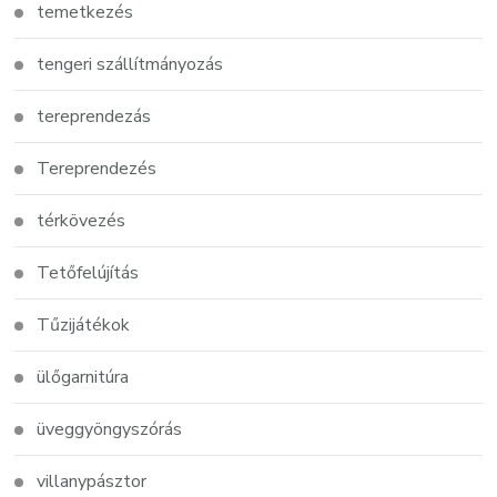
temetkezés
tengeri szállítmányozás
tereprendezás
Tereprendezés
térkövezés
Tetőfelújítás
Tűzijátékok
ülőgarnitúra
üveggyöngyszórás
villanypásztor