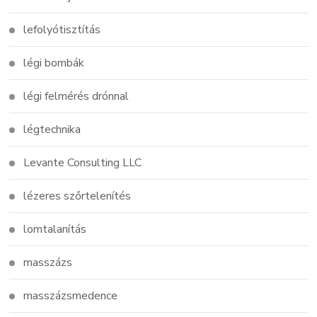
lefolyótisztítás
légi bombák
légi felmérés drónnal
légtechnika
Levante Consulting LLC
lézeres szőrtelenítés
lomtalanítás
masszázs
masszázsmedence