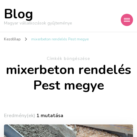
Blog
Magyar vállalkozások gyűjteménye
Kezdőlap
mixerbeton rendelés Pest megye
Címkék böngészése
mixerbeton rendelés
Pest megye
Eredmény(ek)
1 mutatása