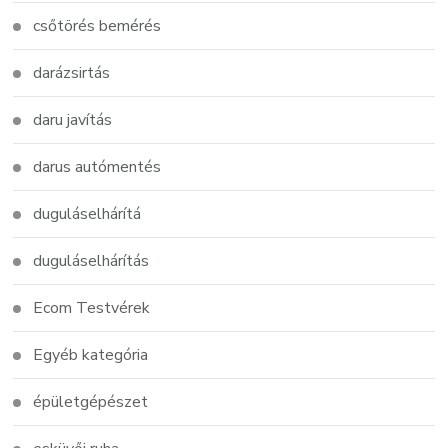
csőtörés bemérés
darázsirtás
daru javítás
darus autómentés
duguláselhárítá
duguláselhárítás
Ecom Testvérek
Egyéb kategória
épületgépészet