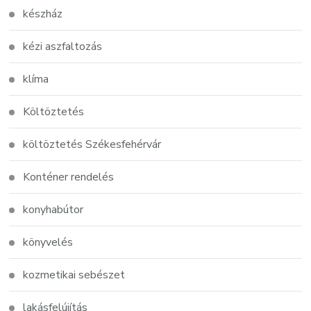
készház
kézi aszfaltozás
klíma
Költöztetés
költöztetés Székesfehérvár
Konténer rendelés
konyhabútor
könyvelés
kozmetikai sebészet
lakásfelújítás