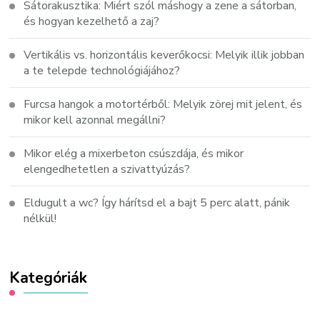
Sátorakusztika: Miért szól máshogy a zene a sátorban,
és hogyan kezelhető a zaj?
Vertikális vs. horizontális keverőkocsi: Melyik illik jobban
a te telepde technológiájához?
Furcsa hangok a motortérből: Melyik zörej mit jelent, és
mikor kell azonnal megállni?
Mikor elég a mixerbeton csúszdája, és mikor
elengedhetetlen a szivattyúzás?
Eldugult a wc? Így hárítsd el a bajt 5 perc alatt, pánik
nélkül!
Kategóriák