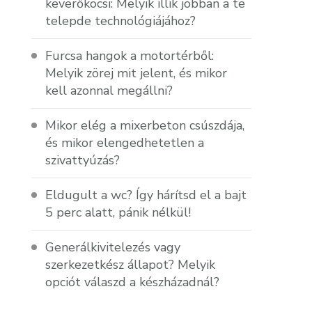
keverőkocsi: Melyik illik jobban a te
telepde technológiájához?
Furcsa hangok a motortérből:
Melyik zörej mit jelent, és mikor
kell azonnal megállni?
Mikor elég a mixerbeton csúszdája,
és mikor elengedhetetlen a
szivattyúzás?
Eldugult a wc? Így hárítsd el a bajt
5 perc alatt, pánik nélkül!
Generálkivitelezés vagy
szerkezetkész állapot? Melyik
opciót válaszd a készházadnál?