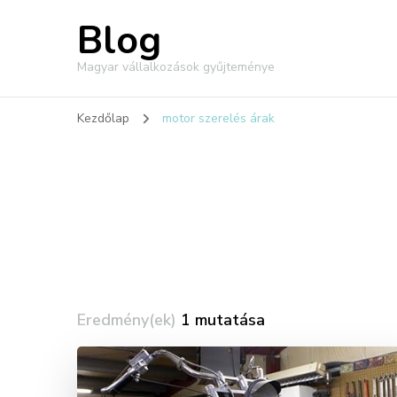
Blog
Magyar vállalkozások gyűjteménye
Kezdőlap
motor szerelés árak
Eredmény(ek)
1 mutatása