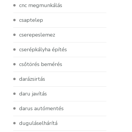
cnc megmunkálás
csaptelep
cserepeslemez
cserépkályha építés
csőtörés bemérés
darázsirtás
daru javítás
darus autómentés
duguláselhárítá