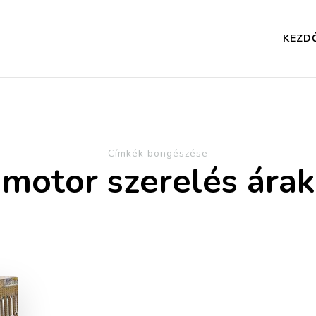
KEZD
Címkék böngészése
motor szerelés árak