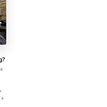
g?
ek
k
 a