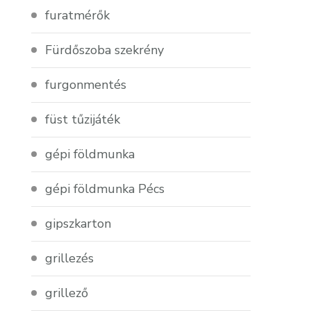
furatmérők
Fürdőszoba szekrény
furgonmentés
füst tűzijáték
gépi földmunka
gépi földmunka Pécs
gipszkarton
grillezés
grillező