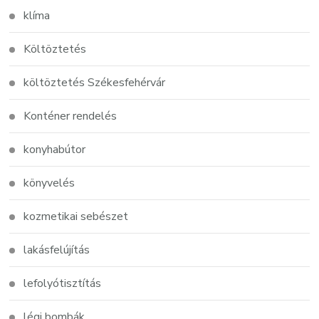
klíma
Költöztetés
költöztetés Székesfehérvár
Konténer rendelés
konyhabútor
könyvelés
kozmetikai sebészet
lakásfelújítás
lefolyótisztítás
légi bombák