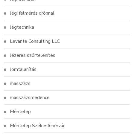
légi felmérés drónnal
légtechnika
Levante Consulting LLC
lézeres szőrtelenítés
lomtalanítás
masszázs
masszázsmedence
Méhtelep
Méhtelep Székesfehérvár