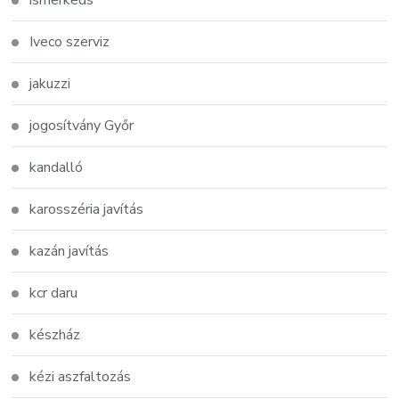
Iveco szerviz
jakuzzi
jogosítvány Győr
kandalló
karosszéria javítás
kazán javítás
kcr daru
készház
kézi aszfaltozás