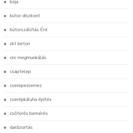
bója
bútor diszkont
bútorszállítás Érd
ckt beton
cnc megmunkálás
csaptelep
cserepeslemez
cserépkályha építés
csőtörés bemérés
darázsirtás