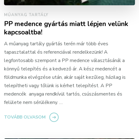
MŰANYAG TARTÁLY
PP medence gyártás miatt lépjen velünk
kapcsoaltba!
A műanyag tartály gyártás terén már több éves
tapasztalattal és referenciával rendelkezünk! A
legfontosabb szempont a PP medence választásánál a
könnyű telepítés és a kedvező ár. A kész medencét a
földmunka elvégzése után, akár saját kezűleg, házilag is
telepítheti vagy tőlünk is kérhet telepítést. A PP
medencék anyaga rendkívül tartós, csúszásmentes és
felülete nem sérülékeny. …
TOVÁBB OLVASOM