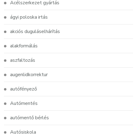
Acélszerkezet gyártás
ágyi poloska irtás
akciós duguláselhárítás
alakformálás
aszfaltozás
augenlidkorrektur
autófényező
Autómentés
autómentő bérlés
Autósiskola