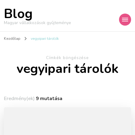
Blog
Magyar vállalkozások gyűjteménye
Kezdőlap
vegyipari tárolók
Címkék böngészése
vegyipari tárolók
Eredmény(ek)
9 mutatása