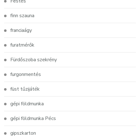
Festés
finn szauna
franciaágy
furatmérők
Fürdőszoba szekrény
furgonmentés
füst tűzijáték
gépi földmunka
gépi földmunka Pécs
gipszkarton