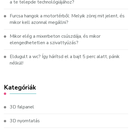
a te telepde technológiájához?
Furcsa hangok a motortérből: Melyik zörej mit jelent, és
mikor kell azonnal megállni?
Mikor elég a mixerbeton csúszdája, és mikor
elengedhetetlen a szivattyúzás?
Eldugult a wc? Így hárítsd el a bajt 5 perc alatt, pánik
nélkül!
Kategóriák
3D falpanel
3D nyomtatás