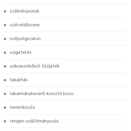
székrénysorok
szélvédőcsere
szépségszalon
szigetelés
szikraszökőkút tűzijáték
takarítás
takarmánykeverő-kiosztó kocsi
temetkezés
tengeri szállítmányozás