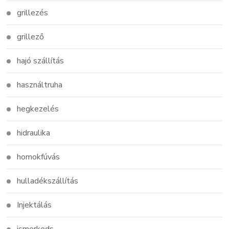
grillezés
grillező
hajó szállítás
használtruha
hegkezelés
hidraulika
homokfúvás
hulladékszállítás
Injektálás
ismerkeds