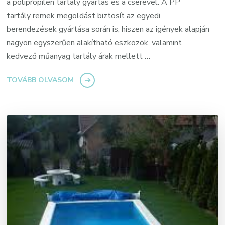
a polipropilén tartály gyártás és a cserével. A PP
tartály remek megoldást biztosít az egyedi
berendezések gyártása során is, hiszen az igények alapján
nagyon egyszerűen alakítható eszközök, valamint
kedvező műanyag tartály árak mellett …
TOVÁBB OLVASOM