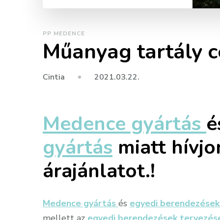
PP MEDENCE
Műanyag tartály c
2021.03.22.
Cintia
Medence gyártás
é
gyártás
miatt hívjo
árajánlatot.!
Medence gyártás
és
egyedi berendezések
mellett az
egyedi berendezések tervezés