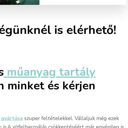
égünknél is elérhető!
s
műanyag tartály
n minket és kérjen
 gyártása
szuper feltételekkel. Vállaljuk még ezek
e
is.A vízfelhasználás csökkentéséért már egyénileg is