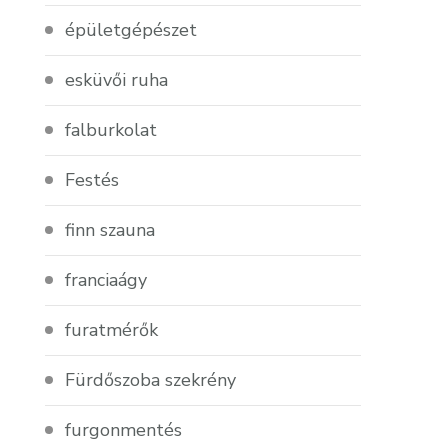
épületgépészet
esküvői ruha
falburkolat
Festés
finn szauna
franciaágy
furatmérők
Fürdőszoba szekrény
furgonmentés