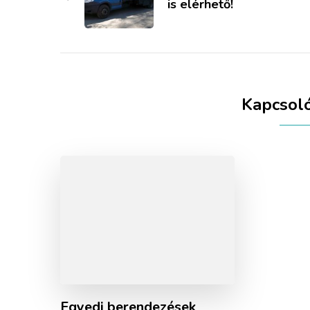
is elérhető!
Kapcsol
Egyedi berendezések