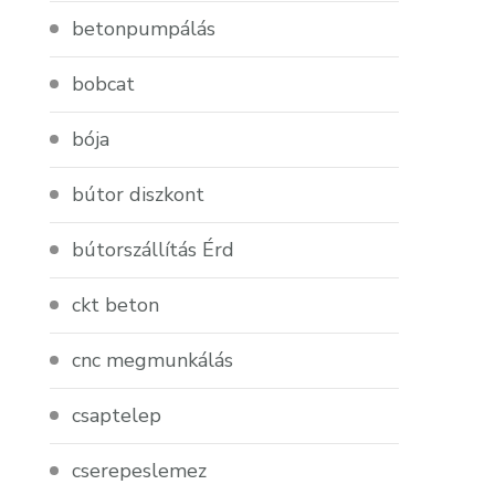
betonpumpálás
bobcat
bója
bútor diszkont
bútorszállítás Érd
ckt beton
cnc megmunkálás
csaptelep
cserepeslemez