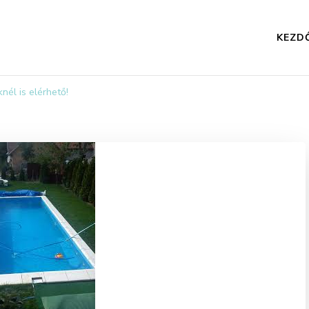
KEZD
nél is elérhető!