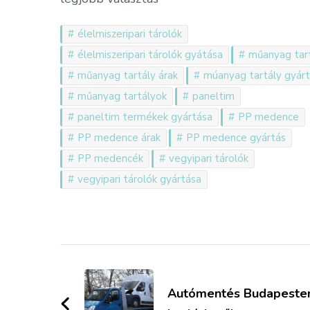
élelmiszeripari tárolók
élelmiszeripari tárolók gyátása
műanyag tar
műanyag tartály árak
múanyag tartály gyár
műanyag tartályok
paneltim
paneltim termékek gyártása
PP medence
PP medence árak
PP medence gyártás
PP medencék
vegyipari tárolók
vegyipari tárolók gyártása
Bejegyzések
navigációja
Autómentés Budapeste