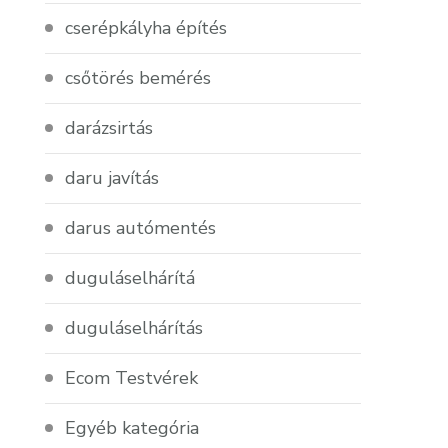
cserépkályha építés
csőtörés bemérés
darázsirtás
daru javítás
darus autómentés
duguláselhárítá
duguláselhárítás
Ecom Testvérek
Egyéb kategória