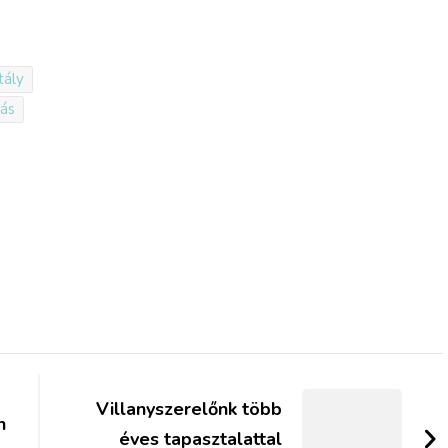
tály
tás
Villanyszerelőnk több
n
éves tapasztalattal