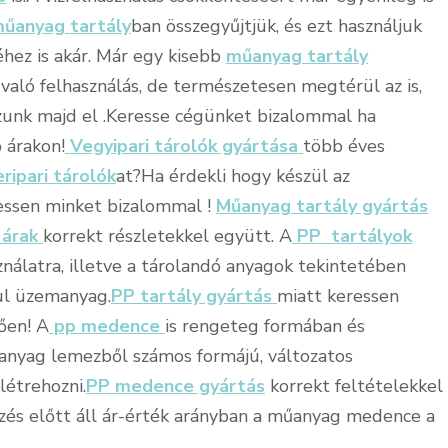
űanyag tartály
ban összegyűjtjük, és ezt használjuk
hez is akár. Már egy kisebb
műanyag tartály
való felhasználás, de természetesen megtérül az is,
unk majd el .Keresse cégünket bizalommal ha
 árakon!
Vegyipari tárolók gyártása
több éves
ripari tárolók
at?Ha érdekli hogy készül az
essen minket bizalommal !
Műanyag tartály gyártás
 árak
korrekt részletekkel együtt. A
PP tartályok
ználatra, illetve a tárolandó anyagok tekintetében
ul üzemanyag.
PP tartály gyártás
miatt keressen
ően! A
pp medence
is rengeteg formában és
anyag lemezből számos formájú, változatos
létrehozni.
PP medence gyártás
korrekt feltételekkel
zés előtt áll ár-érték arányban a műanyag medence a