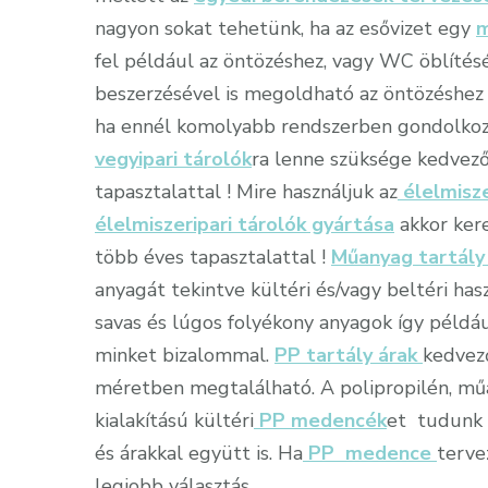
nagyon sokat tehetünk, ha az esővizet egy
m
fel például az öntözéshez, vagy WC öblítésé
beszerzésével is megoldható az öntözéshez 
ha ennél komolyabb rendszerben gondolkoz
vegyipari tárolók
ra lenne szüksége kedvező
tapasztalattal ! Mire használjuk az
élelmisze
élelmiszeripari tárolók gyártása
akkor ker
több éves tapasztalattal !
Műanyag tartály
anyagát tekintve kültéri és/vagy beltéri has
savas és lúgos folyékony anyagok így példá
minket bizalommal.
PP tartály árak
kedvez
méretben megtalálható. A polipropilén, mű
kialakítású kültéri
PP medencék
et tudunk 
és árakkal együtt is. Ha
PP medence
terve
legjobb választás