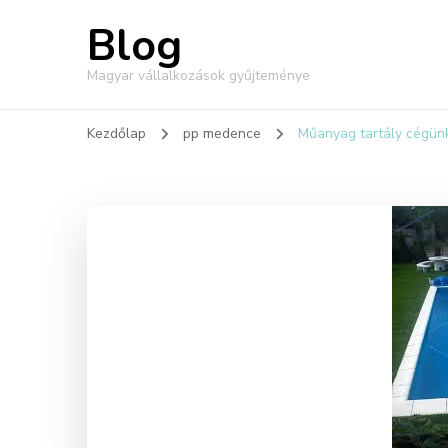
Blog
Magyar vállalkozások gyűjteménye
Kezdőlap
pp medence
Műanyag tartály cégünk