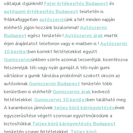
vállaljuk clgünknél!
Felni értékesítés Budapest
és
autógumi értékesítés Budapest
teürletén is
!Márkafüggetlen
autószerviz
ünk a hét minden napján
elérhető ,jöjjön hozzánk bizalommal!
Autószerviz
Budapest
egész területén !
Autószerviz árak
miattk
érjen árajánlatot telefonon vagy e-mailben is !
Autószerviz
10.kerület
ben korrekt feltételekkel együtt.
Gumiszerviz
ünkben szinte azonnal lecseréljük, kicentírozva
felszereljük téli vagy nyári gumiját.A téli-nyári gumi
váltáskor a gumik tárolása problémát szokott okozni az
autósoknak.
Gumiszerviz Budapest
területén több
kerületben is elérhető!
Gumiszerviz árak
kedvező
feltételekkel.
Gumiszerviz 10.kerület
ben található meg.
A karambolos járművek
teljes körű kárrügyintézés
ének
egyszerűsítése végett szorosan együttműködünk a
biztosítókkal.
Teljes körű kárügyintézés Budapest
területén szuper feltételekkel.
Teljes körű