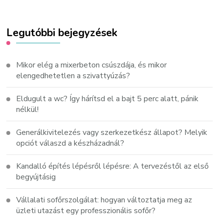
Legutóbbi bejegyzések
Mikor elég a mixerbeton csúszdája, és mikor
elengedhetetlen a szivattyúzás?
Eldugult a wc? Így hárítsd el a bajt 5 perc alatt, pánik
nélkül!
Generálkivitelezés vagy szerkezetkész állapot? Melyik
opciót válaszd a készházadnál?
Kandalló építés lépésről lépésre: A tervezéstől az első
begyújtásig
Vállalati sofőrszolgálat: hogyan változtatja meg az
üzleti utazást egy professzionális sofőr?