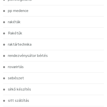
pp medence
rakéták
Rakétűk
raktártechnika
rendezvénysátor bérlés
rovarirtás
sebészet
sírkő készítés
sitt szállítás