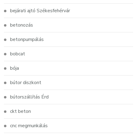
bejárati ajtó Székesfehérvár
betonozás
betonpumpálás
bobcat
bója
bútor diszkont
bútorszállítás Érd
ckt beton
cnc megmunkálás