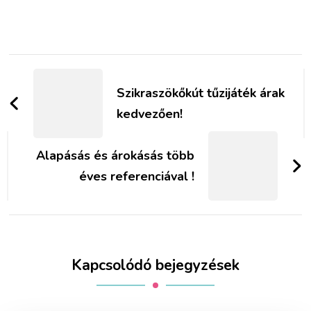
Bejegyzések
navigációja
Szikraszökőkút tűzijáték árak
kedvezően!
Alapásás és árokásás több
éves referenciával !
Kapcsolódó bejegyzések