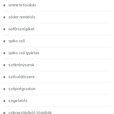
sminktetoválás
sóder rendelés
sofőrszolgálat
spiko cső
spiko cső gyártás
székrénysorok
szélvédőcsere
szépségszalon
szigetelés
szikraszökőkút tűzijáték