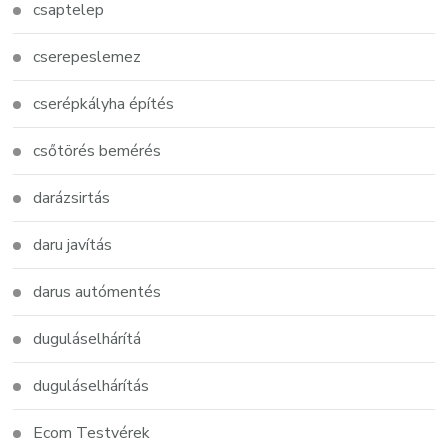
csaptelep
cserepeslemez
cserépkályha építés
csőtörés bemérés
darázsirtás
daru javítás
darus autómentés
duguláselhárítá
duguláselhárítás
Ecom Testvérek