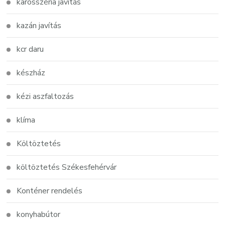
karosszéria javítás
kazán javítás
kcr daru
készház
kézi aszfaltozás
klíma
Költöztetés
költöztetés Székesfehérvár
Konténer rendelés
konyhabútor