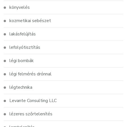
könyvelés
kozmetikai sebészet
lakásfelújítás
lefolyótisztítás
légi bombák
légi felmérés drónnal
légtechnika
Levante Consulting LLC
lézeres szőrtelenítés