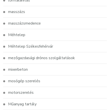
lomtalanítás
masszázs
masszázsmedence
Méhtelep
Méhtelep Székesfehérvár
mezőgazdasági drónos szolgáltatások
mixerbeton
mosógép szerelés
motorszerelés
Műanyag tartály