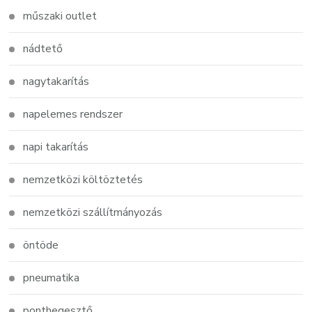
műszaki outlet
nádtető
nagytakarítás
napelemes rendszer
napi takarítás
nemzetközi költöztetés
nemzetközi szállítmányozás
öntöde
pneumatika
ponthegesztő