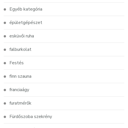
Egyéb kategória
épületgépészet
esküvői ruha
falburkolat
Festés
finn szauna
franciaágy
furatmérők
Fürdőszoba szekrény