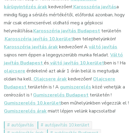
kárügyintézés árak
kedvezően!
Karosszéria javítás
a
mindig függ a sérülés mértékétől, előfordul azonban, hogy
már csak elemcserével oldható meg a gépkocsi
helyreállítása.
Karosszéria javítás Budapest
területén
.
Karosszéria javítás 10.kerület
ben telephelyünkön!
Karosszéria javítás árak
kedvezően! A
váltó javítás
sajnos nem éppen a legegyszerübb munka feladat.
Váltó
javítás Budapest
és
váltó javítás 10.kerület
ben is ! Ha
olajcsere
érdekelné azt akár 1 órán belül is megtudjuk
oldani ha kell.
Olajcsere árak
kedvezően!
Olajcsere
Budapest
területén is ! A
gumiszerelés
közé vehetjük a
cenírozást is !
Gumiszerelés Budapest
területén !
Gumiszerelés 10.kerület
ben műhelyünkben végezzük el !
Gumiszerelés árak
miatt lépjen velünk kapcsolatba!
autójavítás
autójavítás 10.kerület