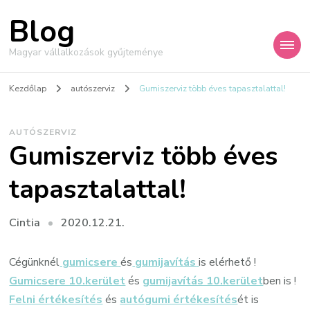
Blog
Magyar vállalkozások gyűjteménye
Kezdőlap
autószerviz
Gumiszerviz több éves tapasztalattal!
AUTÓSZERVIZ
Gumiszerviz több éves
tapasztalattal!
2020.12.21.
Cintia
Cégünknél
gumicsere
és
gumijavítás
is elérhető !
Gumicsere 10.kerület
és
gumijavítás 10.kerület
ben is !
Felni értékesítés
és
autógumi értékesítés
ét is