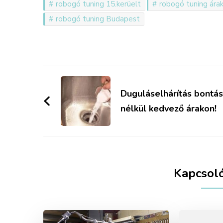
robogó tuning 15.kerüelt
robogó tuning ára
robogó tuning Budapest
Bejegyzések
navigációja
Duguláselhárítás bontás
nélkül kedvező árakon!
Kapcsol