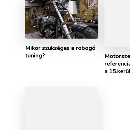
Mikor szükséges a robogó
tuning?
Motorsze
referenc
a 15.kerü