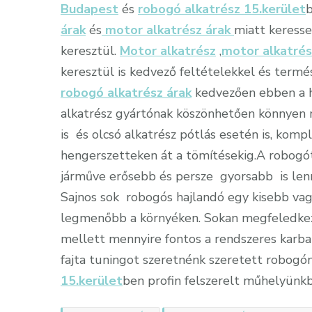
Budapest
és
robogó alkatrész 15.kerület
b
árak
és
motor alkatrész árak
miatt keresse
keresztül.
Motor alkatrész
,
motor alkatré
keresztül is kedvező feltételekkel és termé
robogó alkatrész árak
kedvezően ebben a h
alkatrész gyártónak köszönhetően könnyen 
is és olcsó alkatrész pótlás esetén is, komp
hengerszetteken át a tömítésekig.A robogó
járműve erősebb és persze gyorsabb is lenne
Sajnos sok robogós hajlandó egy kisebb vagy
legmenőbb a környéken. Sokan megfeledkezn
mellett mennyire fontos a rendszeres karba
fajta tuningot szeretnénk szeretett robogón
15.kerület
ben profin felszerelt műhelyünk