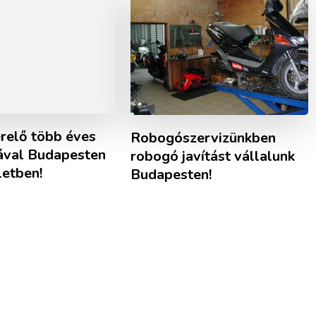
relő több éves
Robogószervizünkben
iával Budapesten
robogó javítást vállalunk
letben!
Budapesten!