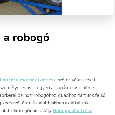
g a robogó
lkatrész
,
motor alkatrész
, széles választékát
zemélyesen is . Legyen az japán, olasz, német,
orkerékpárhoz, robogóhoz, quadhoz, tartunk felső
g kedvező áron.Az alábbiakban az általunk
nálat főkategóriáit találja.
Robogó alkatrész