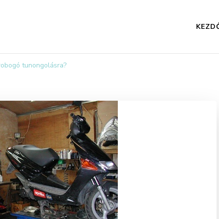
KEZD
robogó tunongolásra?