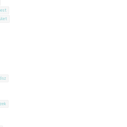
pest
ület
ész
zek