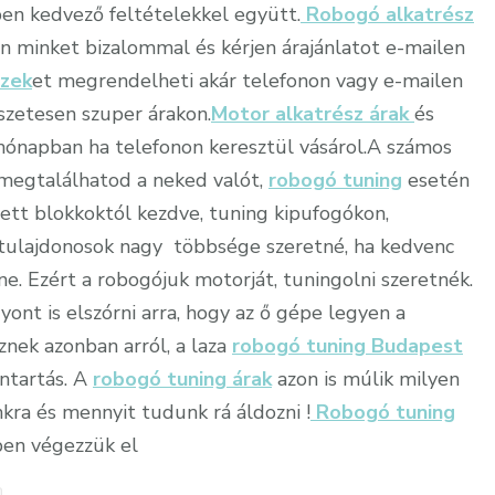
en kedvező feltételekkel együtt.
Robogó alkatrész
n minket bizalommal és kérjen árajánlatot e-mailen
szek
et megrendelheti akár telefonon vagy e-mailen
szetesen szuper árakon.
Motor alkatrész árak
és
ónapban ha telefonon keresztül vásárol.A számos
megtalálhatod a neked valót,
robogó tuning
esetén
lett blokkoktól kezdve, tuning kipufogókon,
tulajdonosok nagy többsége szeretné, ha kedvenc
. Ezért a robogójuk motorját, tuningolni szeretnék.
ont is elszórni arra, hogy az ő gépe legyen a
ek azonban arról, a laza
robogó tuning Budapest
ntartás. A
robogó tuning árak
azon is múlik milyen
kra és mennyit tudunk rá áldozni !
Robogó tuning
ben végezzük el