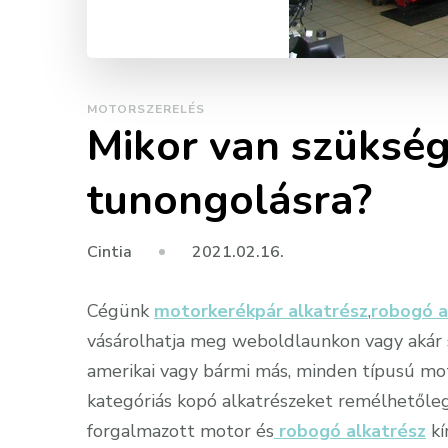
MOTORSZERELÉS
Mikor van szüksé
tunongolásra?
2021.02.16.
Cintia
Cégünk
motorkerékpár alkatrész
,
robogó a
vásárolhatja meg weboldlaunkon vagy akár s
amerikai vagy bármi más, minden típusú mot
kategóriás kopó alkatrészeket remélhetőle
forgalmazott motor és
robogó alkatrész
kí