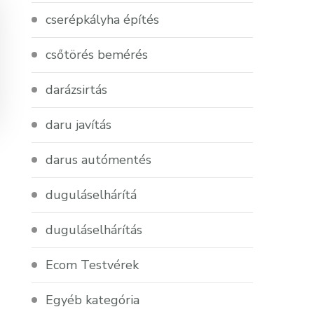
cserépkályha építés
csőtörés bemérés
darázsirtás
daru javítás
darus autómentés
duguláselhárítá
duguláselhárítás
Ecom Testvérek
Egyéb kategória