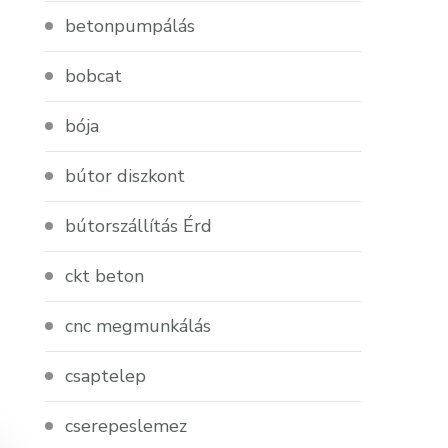
betonpumpálás
bobcat
bója
bútor diszkont
bútorszállítás Érd
ckt beton
cnc megmunkálás
csaptelep
cserepeslemez