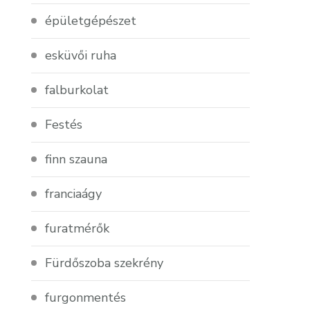
épületgépészet
esküvői ruha
falburkolat
Festés
finn szauna
franciaágy
furatmérők
Fürdőszoba szekrény
furgonmentés