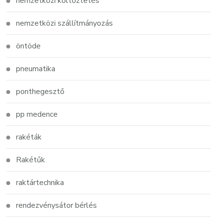
nemzetközi költöztetés
nemzetközi szállítmányozás
öntöde
pneumatika
ponthegesztő
pp medence
rakéták
Rakétűk
raktártechnika
rendezvénysátor bérlés