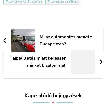
zongora költöztetés
zongora szállítás
Bejegyzések
navigációja
Mi az autómentés menete
Budapesten?
Hajbeültetés miatt keressen
minket bizalommal!
Kapcsolódó bejegyzések