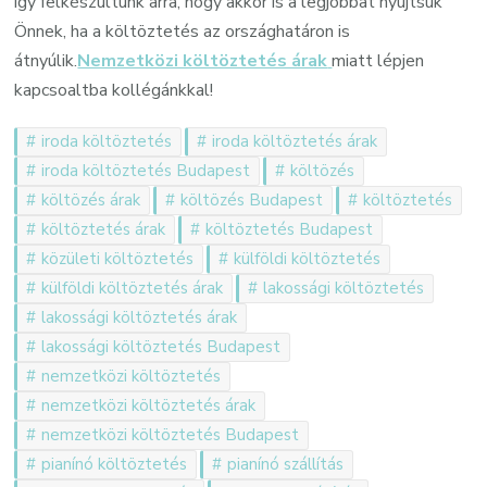
így felkészültünk arra, hogy akkor is a legjobbat nyújtsuk
Önnek, ha a költöztetés az országhatáron is
átnyúlik.
Nemzetközi költöztetés árak
miatt lépjen
kapcsoaltba kollégánkkal!
iroda költöztetés
iroda költöztetés árak
iroda költöztetés Budapest
költözés
költözés árak
költözés Budapest
költöztetés
költöztetés árak
költöztetés Budapest
közületi költöztetés
külföldi költöztetés
külföldi költöztetés árak
lakossági költöztetés
lakossági költöztetés árak
lakossági költöztetés Budapest
nemzetközi költöztetés
nemzetközi költöztetés árak
nemzetközi költöztetés Budapest
pianínó költöztetés
pianínó szállítás