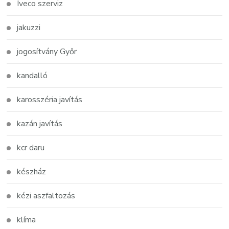
Iveco szerviz
jakuzzi
jogosítvány Győr
kandalló
karosszéria javítás
kazán javítás
kcr daru
készház
kézi aszfaltozás
klíma