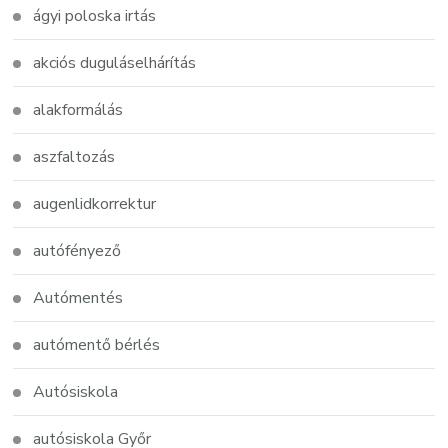
ágyi poloska irtás
akciós duguláselhárítás
alakformálás
aszfaltozás
augenlidkorrektur
autófényező
Autómentés
autómentő bérlés
Autósiskola
autósiskola Győr