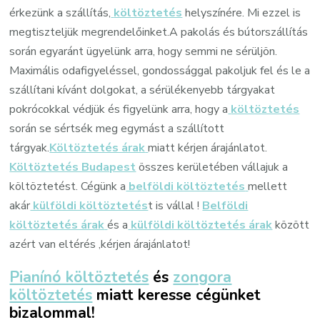
érkezünk a szállítás,
költöztetés
helyszínére. Mi ezzel is
megtiszteljük megrendelőinket.A pakolás és bútorszállítás
során egyaránt ügyelünk arra, hogy semmi ne sérüljön.
Maximális odafigyeléssel, gondossággal pakoljuk fel és le a
szállítani kívánt dolgokat, a sérülékenyebb tárgyakat
pokrócokkal védjük és figyelünk arra, hogy a
költöztetés
során se sértsék meg egymást a szállított
tárgyak.
Költöztetés árak
miatt kérjen árajánlatot.
Költöztetés Budapest
összes kerületében vállajuk a
költöztetést. Cégünk a
belföldi költöztetés
mellett
akár
külföldi költöztetés
t is vállal !
Belföldi
költöztetés árak
és a
külföldi költöztetés árak
között
azért van eltérés ,kérjen árajánlatot!
Pianínó költöztetés
és
zongora
költöztetés
miatt keresse cégünket
bizalommal!