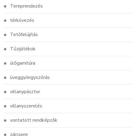
Tereprendezés
térkövezés
Tetőfelújítás
Tűzijátékok
ülőgarnitúra
üveggyöngyszórás
villanypásztor
villanyszerelés
vontatott rendképzők
zárcsere