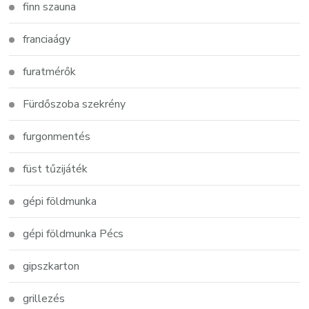
finn szauna
franciaágy
furatmérők
Fürdőszoba szekrény
furgonmentés
füst tűzijáték
gépi földmunka
gépi földmunka Pécs
gipszkarton
grillezés