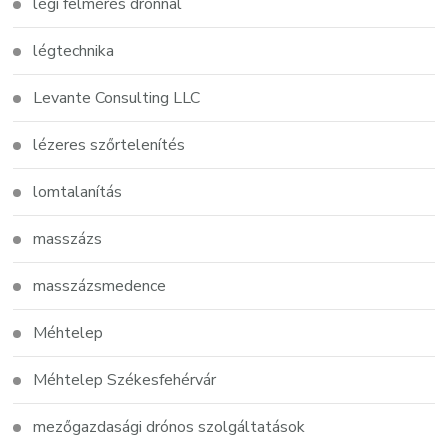
légi felmérés drónnal
légtechnika
Levante Consulting LLC
lézeres szőrtelenítés
lomtalanítás
masszázs
masszázsmedence
Méhtelep
Méhtelep Székesfehérvár
mezőgazdasági drónos szolgáltatások