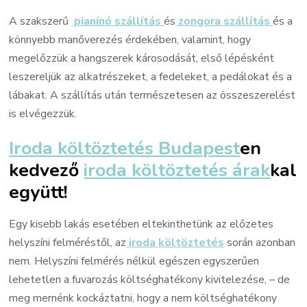
A szakszerű
pianínó szállítás
és
zongora szállítás
és a
könnyebb manőverezés érdekében, valamint, hogy
megelőzzük a hangszerek károsodását, első lépésként
leszereljük az alkatrészeket, a fedeleket, a pedálokat és a
lábakat. A szállítás után természetesen az összeszerelést
is elvégezzük.
Iroda költöztetés Budapest
en
kedvező
iroda költöztetés árak
kal
együtt!
Egy kisebb lakás esetében eltekinthetünk az előzetes
helyszíni felméréstől, az
iroda költöztetés
során azonban
nem. Helyszíni felmérés nélkül egészen egyszerűen
lehetetlen a fuvarozás költséghatékony kivitelezése, – de
meg mernénk kockáztatni, hogy a nem költséghatékony