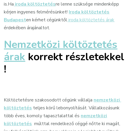
is.Ha
iroda költöztetés
re lenne szüksége mindenképp
kérjen ingyenes felmérésünket!
Iroda költöztetés
Budapest
en kérhet cégünktől
iroda költöztetés árak
érdekében árajánaltot.
Nemzetközi költöztetés
árak
korrekt részletekkel
!
Költöztetésre szakosodott cégünk vállalja
nemzetközi
költöztetés
teljes körű lebonyolítását. Vállalkozásunk
több éves, komoly tapasztalattal és
nemzetközi
költöztetés
múlttal rendelkező céggé nőtte ki magát,