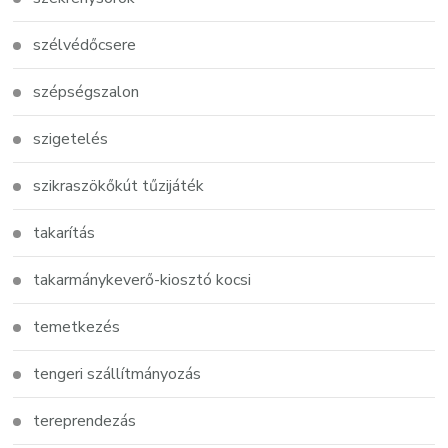
szélvédőcsere
szépségszalon
szigetelés
szikraszökőkút tűzijáték
takarítás
takarmánykeverő-kiosztó kocsi
temetkezés
tengeri szállítmányozás
tereprendezás