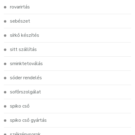
rovarirtás
sebészet
sírkő készítés
sitt szállítás
sminktetoválás
sóder rendelés
sofőrszolgálat
spiko cső
spiko cső gyártás
székrénysorok