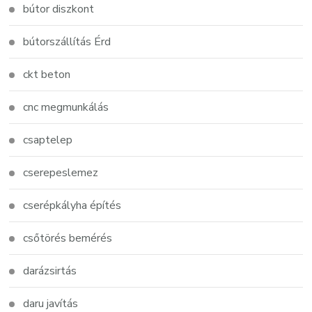
bútor diszkont
bútorszállítás Érd
ckt beton
cnc megmunkálás
csaptelep
cserepeslemez
cserépkályha építés
csőtörés bemérés
darázsirtás
daru javítás