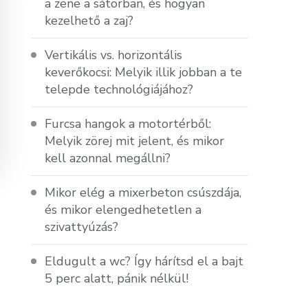
a zene a sátorban, és hogyan
kezelhető a zaj?
Vertikális vs. horizontális
keverőkocsi: Melyik illik jobban a te
telepde technológiájához?
Furcsa hangok a motortérből:
Melyik zörej mit jelent, és mikor
kell azonnal megállni?
Mikor elég a mixerbeton csúszdája,
és mikor elengedhetetlen a
szivattyúzás?
Eldugult a wc? Így hárítsd el a bajt
5 perc alatt, pánik nélkül!