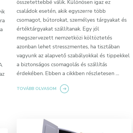
összetettebbé válik. Különösen igaz ez
családok esetén, akik egyszerre több
yik
csomagot, bútorokat, személyes tárgyakat és
ra
értéktárgyakat szállítanak. Egy jól
 a
megszervezett nemzetközi költöztetés
azonban lehet stresszmentes, ha tisztában
vagyunk az alapvető szabályokkal és tippekkel
a biztonságos csomagolás és szállítás
A
érdekében. Ebben a cikkben részletesen …
az
TOVÁBB OLVASOM