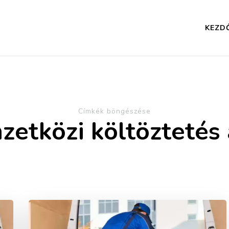
KEZD
Címkék böngészése
zetközi költöztetés 