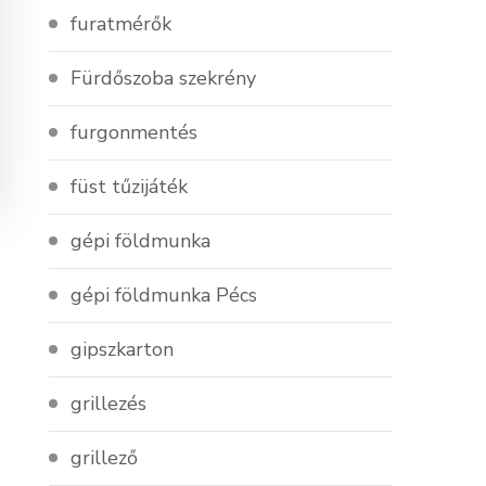
furatmérők
Fürdőszoba szekrény
furgonmentés
füst tűzijáték
gépi földmunka
gépi földmunka Pécs
gipszkarton
grillezés
grillező