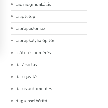
cnc megmunkálás
csaptelep
cserepeslemez
cserépkályha építés
csőtörés bemérés
darázsirtás
daru javítás
darus autómentés
duguláselhárítá