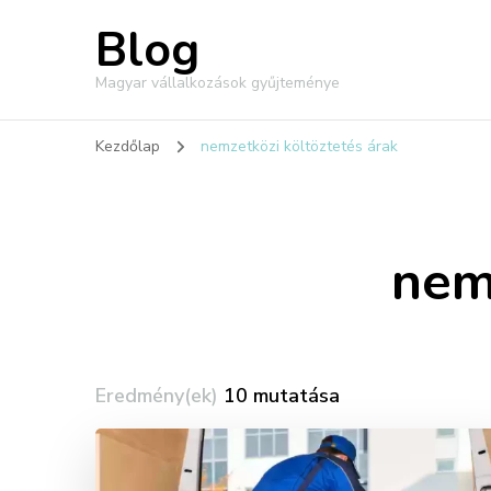
Blog
Magyar vállalkozások gyűjteménye
Kezdőlap
nemzetközi költöztetés árak
nem
Eredmény(ek)
10 mutatása