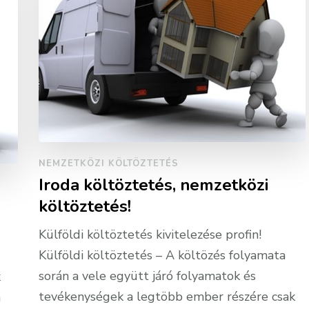
NEMZETKÖZI KÖLTÖZTETÉS
Iroda költöztetés, nemzetközi
költöztetés!
Külföldi költöztetés kivitelezése profin!
Külföldi költöztetés – A költözés folyamata
során a vele együtt járó folyamatok és
k
tevékenységek a legtöbb ember részére csak
a