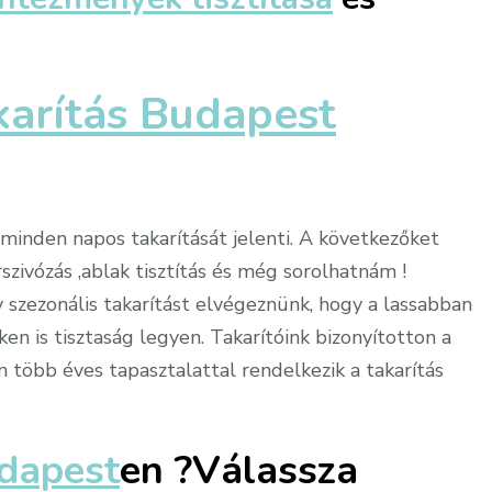
karítás Budapest
minden napos takarítását jelenti. A következőket
szivózás ,ablak tisztítás és még sorolhatnám !
zezonális takarítást elvégeznünk, hogy a lassabban
n is tisztaság legyen. Takarítóink bizonyítotton a
n több éves tapasztalattal rendelkezik a takarítás
udapest
en
?Válassza