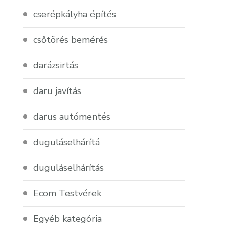
cserépkályha építés
csőtörés bemérés
darázsirtás
daru javítás
darus autómentés
duguláselhárítá
duguláselhárítás
Ecom Testvérek
Egyéb kategória