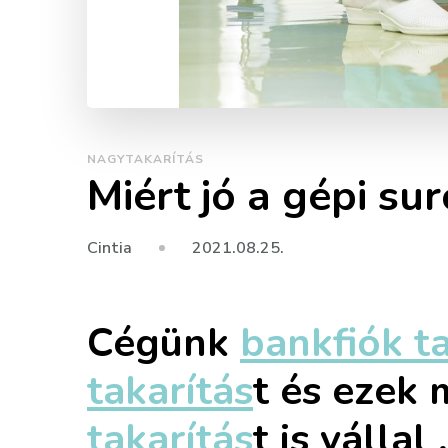
NAGYTAKARÍTÁS
Miért jó a gépi sur
2021.08.25.
Cintia
Cégünk
bankfiók ta
takarítás
t és ezek 
takarítás
t is vállal