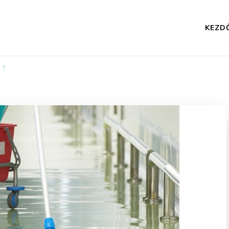
KEZD
 ?