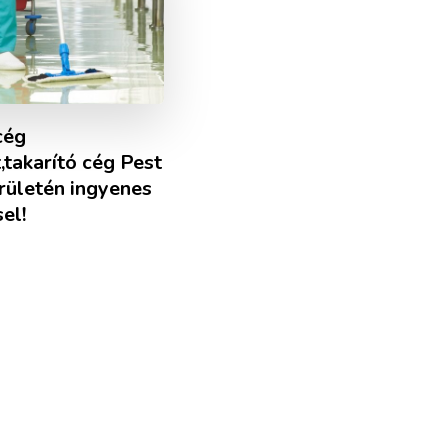
cég
takarító cég Pest
rületén ingyenes
el!