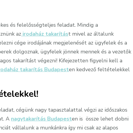
!
es és felelősségteljes feladat. Mindig a
eznünk az
irodaház takarítás
t mivel az általunk
jelezni cége irodájának megjelenését az ügyfelek és a
berek dolgoznak, ügyfelek jönnek mennek és a vezetők
agos takarítást végezni! Kifejezetten figyelni kell a
rodaház takarítás Budapest
en kedvező feltételekkel
ételekkel!
ladat, cégünk nagy tapasztalattal végzi az időszakos
at. A
nagytakarítás Budapest
en is össze lehet dobni
anciát vállalunk a munkánkra így mi csak az alapos