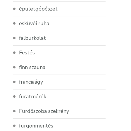
épületgépészet
esküvői ruha
falburkolat
Festés
finn szauna
franciaágy
furatmérők
Fürdőszoba szekrény
furgonmentés