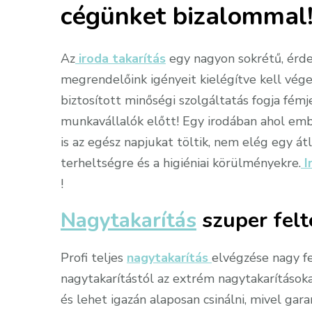
cégünket bizalommal
Az
iroda takarítás
egy nagyon sokrétű, érdek
megrendelőink igényeit kielégítve kell vég
biztosított minőségi szolgáltatás fogja fém
munkavállalók előtt! Egy irodában ahol em
is az egész napjukat töltik, nem elég egy átl
terheltségre és a higiéniai körülményekre.
I
!
Nagytakarítás
szuper felt
Profi teljes
nagytakarítás
elvégzése nagy fe
nagytakarítástól az extrém nagytakarítások
és lehet igazán alaposan csinálni, mivel gar