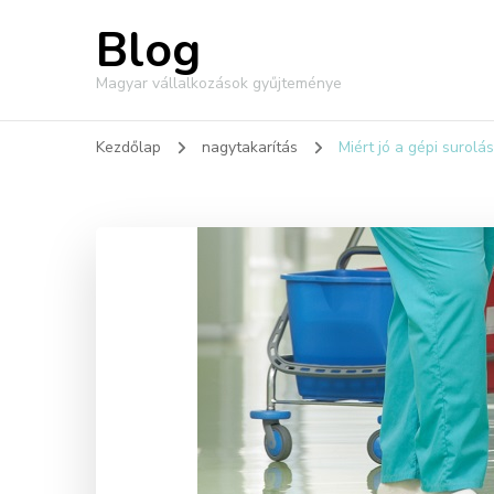
Blog
Magyar vállalkozások gyűjteménye
Kezdőlap
nagytakarítás
Miért jó a gépi surolás