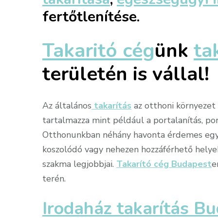
fertőtlenítése.
Takaritó cég
ünk
ta
területén is vállal!
Az általános
takarítás
az otthoni környezet 
tartalmazza mint például a portalanítás, por
Otthonunkban néhány havonta érdemes egy s
koszolódó vagy nehezen hozzáférhető helyeke
szakma legjobbjai.
Takarító cég Budapest
e
terén.
Irodaház takarítás B