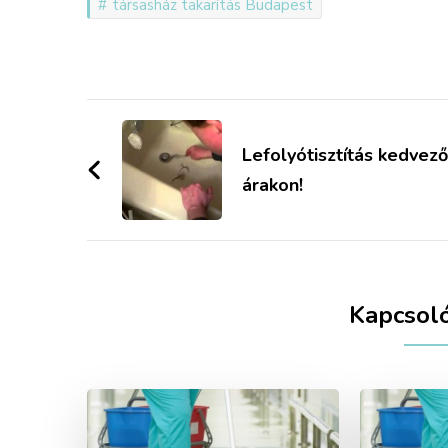
társasház takarítás Budapest
Bejegyzések
navigációja
Lefolyótisztítás kedvező
árakon!
Kapcsol