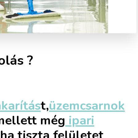
olás ?
karítás
t,
üzemcsarnok
mellett még
ipari
 ,ha tiszta felületet