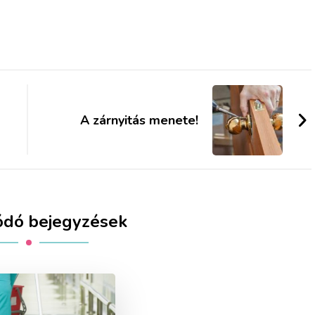
A zárnyitás menete!
ódó bejegyzések