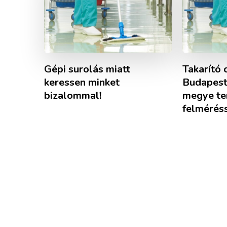
Gépi surolás miatt
Takarító 
keressen minket
Budapest,
bizalommal!
megye te
felméréss