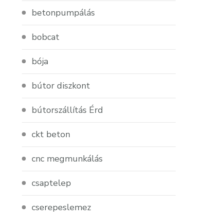
betonpumpálás
bobcat
bója
bútor diszkont
bútorszállítás Érd
ckt beton
cnc megmunkálás
csaptelep
cserepeslemez