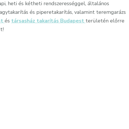
api, heti és kétheti rendszerességgel, általános
 nagytakarítás és piperetakarítás, valamint teremgarázs
st
és
társasház takarítás Budapest
területén előrre
t!