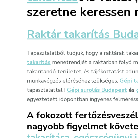
szeretne keressen 
Raktár takarítás Bud
Tapasztalatból tudjuk, hogy a raktárak tak
takarítás
menetrendjét a raktárban folyó mu
takarítandó területet, és tájékoztatást adun
munkavégzés eléréséhez szükséges.
Gépi t
tapasztalattal !
Gépi surolás Budapest
és
egyeztetett időpontban ingyenes felméréss
A fokozott fertőzésveszé
nagyobb figyelmet követe
takarítása
,
egészségügyi i