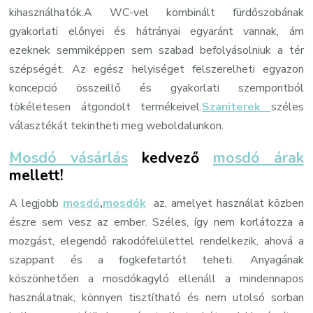
kihasználhatók.A WC-vel kombinált fürdőszobának
gyakorlati előnyei és hátrányai egyaránt vannak, ám
ezeknek semmiképpen sem szabad befolyásolniuk a tér
szépségét. Az egész helyiséget felszerelheti egyazon
koncepció összeillő és gyakorlati szempontból
tökéletesen átgondolt termékeivel.
Szaniterek
széles
választékát tekintheti meg weboldalunkon.
Mosdó vásárlás
kedvező
mosdó árak
mellett!
A legjobb
mosdó
,
mosdók
az, amelyet használat közben
észre sem vesz az ember. Széles, így nem korlátozza a
mozgást, elegendő rakodófelülettel rendelkezik, ahová a
szappant és a fogkefetartót teheti. Anyagának
köszönhetően a mosdókagyló ellenáll a mindennapos
használatnak, könnyen tisztítható és nem utolsó sorban