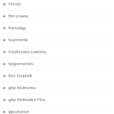
Festés
finn szauna
franciaágy
furatmérők
Fürdőszoba szekrény
furgonmentés
füst tűzijáték
gépi földmunka
gépi földmunka Pécs
gipszkarton