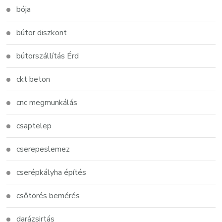
bója
bútor diszkont
bútorszállítás Érd
ckt beton
cnc megmunkálás
csaptelep
cserepeslemez
cserépkályha építés
csőtörés bemérés
darázsirtás