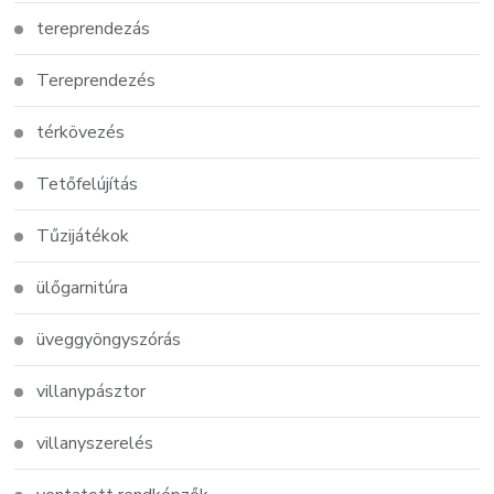
tereprendezás
Tereprendezés
térkövezés
Tetőfelújítás
Tűzijátékok
ülőgarnitúra
üveggyöngyszórás
villanypásztor
villanyszerelés