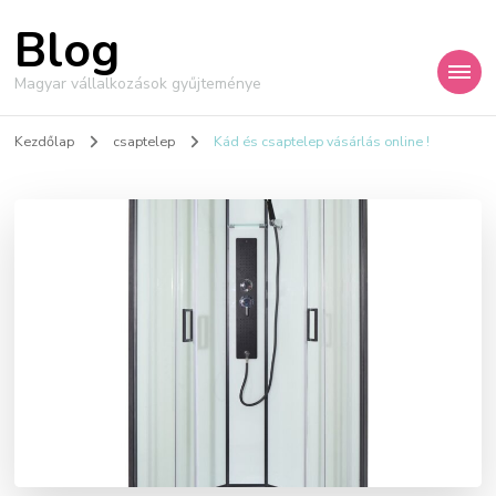
Blog
Magyar vállalkozások gyűjteménye
Kezdőlap
csaptelep
Kád és csaptelep vásárlás online !