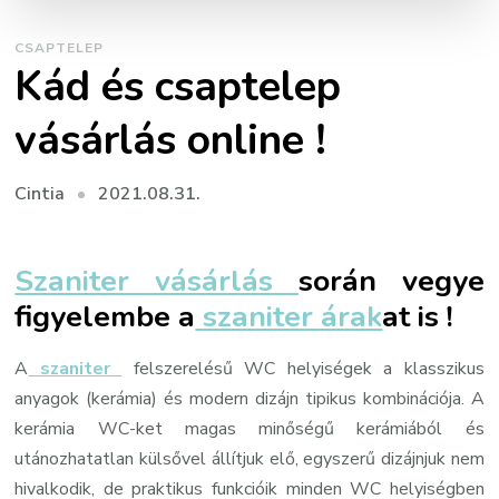
CSAPTELEP
Kád és csaptelep
vásárlás online !
2021.08.31.
Cintia
Szaniter vásárlás
során vegye
figyelembe a
szaniter árak
at is !
A
szaniter
felszerelésű WC helyiségek a klasszikus
anyagok (kerámia) és modern dizájn tipikus kombinációja. A
kerámia WC-ket magas minőségű kerámiából és
utánozhatatlan külsővel állítjuk elő, egyszerű dizájnjuk nem
hivalkodik, de praktikus funkcióik minden WC helyiségben