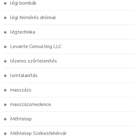
légi bombák
légi felmérés drónnal
légtechnika
Levante Consulting LLC
lézeres szőrtelenítés
lomtalanítás
masszázs
masszázsmedence
Méhtelep
Méhtelep Székesfehérvár