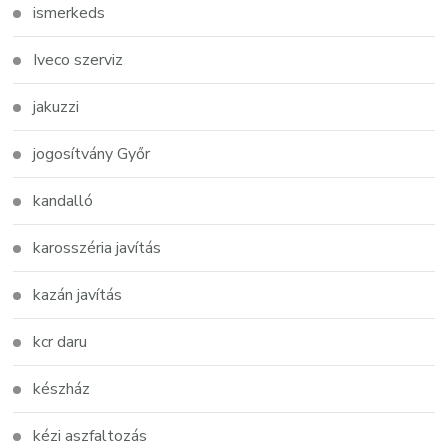
ismerkeds
Iveco szerviz
jakuzzi
jogosítvány Győr
kandalló
karosszéria javítás
kazán javítás
kcr daru
készház
kézi aszfaltozás