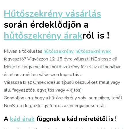
Hűtőszekrény vásárlás
során érdeklődjön a
hűtőszekrény árak
ról is !
Milyen a tökéletes
hűtőszekrény
,
hűtőszekrények
fagyasztó? Vigyázzon 12-15 évre választ! NE siesse el!
Mérje le, hogy mekkora hűtőszekrény fér el az otthonában,
és ehhez mérten válasszon kapacitást.
Válassza ki az Önnek ideális típusú készüléket (felül vagy
alul fagyasztós, egyajtós vagy 4 ajtós)
Gondoljon arra, hogy a hűtőszekrény soha sem pihen, tehát
NonStop dolgozik, így fontos az energia besorolás!
A
kád árak
függnek a kád méretétől is !