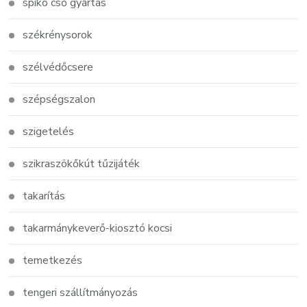
spiko cső gyártás
székrénysorok
szélvédőcsere
szépségszalon
szigetelés
szikraszökőkút tűzijáték
takarítás
takarmánykeverő-kiosztó kocsi
temetkezés
tengeri szállítmányozás