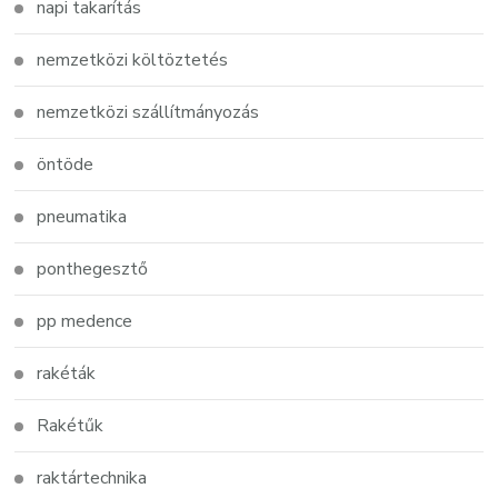
napi takarítás
nemzetközi költöztetés
nemzetközi szállítmányozás
öntöde
pneumatika
ponthegesztő
pp medence
rakéták
Rakétűk
raktártechnika