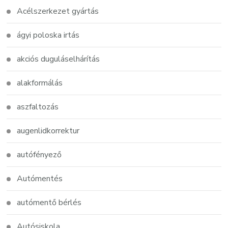
Acélszerkezet gyártás
ágyi poloska irtás
akciós duguláselhárítás
alakformálás
aszfaltozás
augenlidkorrektur
autófényező
Autómentés
autómentő bérlés
Autósiskola