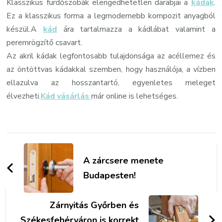
Klasszikus fürdőszobák elengedhetetlen darabjai a
kádak
.
Ez a klasszikus forma a legmodernebb kompozit anyagból
készül.A
kád
ára tartalmazza a kádlábat valamint a
peremrögzítő csavart.
Az akril kádak legfontosabb tulajdonsága az acéllemez és
az öntöttvas kádakkal szemben, hogy használója, a vízben
ellazulva az hosszantartó, egyenletes meleget
élvezheti.
Kád vásárlás
már online is lehetséges.
Bejegyzések
navigációja
A zárcsere menete
Budapesten!
Zárnyitás Győrben és
Székesfehérváron is korrekt