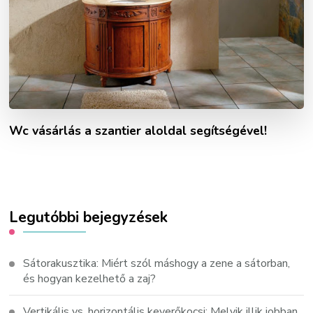
Wc vásárlás a szantier aloldal segítségével!
Legutóbbi bejegyzések
Sátorakusztika: Miért szól máshogy a zene a sátorban,
és hogyan kezelhető a zaj?
Vertikális vs. horizontális keverőkocsi: Melyik illik jobban