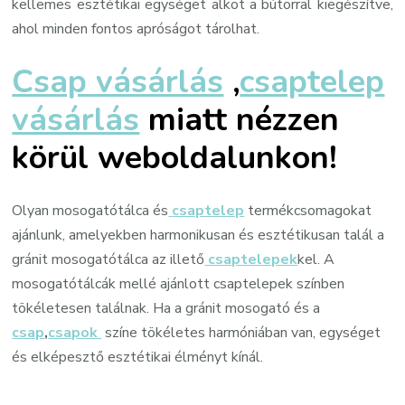
kellemes esztétikai egységet alkot a bútorral kiegészítve,
ahol minden fontos apróságot tárolhat.
Csap vásárlás
,
csaptelep
vásárlás
miatt nézzen
körül weboldalunkon!
Olyan mosogatótálca és
csaptelep
termékcsomagokat
ajánlunk, amelyekben harmonikusan és esztétikusan talál a
gránit mosogatótálca az illető
csaptelepek
kel. A
mosogatótálcák mellé ajánlott csaptelepek színben
tökéletesen találnak. Ha a gránit mosogató és a
csap
,
csapok
színe tökéletes harmóniában van, egységet
és elképesztő esztétikai élményt kínál.