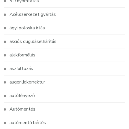
3D nyomtatás
Acélszerkezet gyártás
ágyi poloska irtás
akciós duguláselhárítás
alakformálás
aszfaltozás
augenlidkorrektur
autófényező
Autómentés
autómentő bérlés