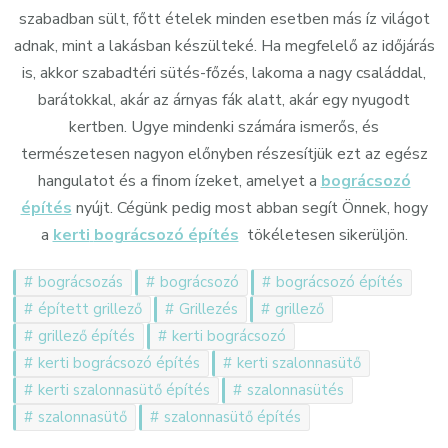
szabadban sült, főtt ételek minden esetben más íz világot
adnak, mint a lakásban készülteké. Ha megfelelő az időjárás
is, akkor szabadtéri sütés-főzés, lakoma a nagy családdal,
barátokkal, akár az árnyas fák alatt, akár egy nyugodt
kertben. Ugye mindenki számára ismerős, és
természetesen nagyon előnyben részesítjük ezt az egész
hangulatot és a finom ízeket, amelyet a
bográcsozó
építés
nyújt. Cégünk pedig most abban segít Önnek, hogy
a
kerti
bográcsozó építés
tökéletesen sikerüljön.
bográcsozás
bográcsozó
bográcsozó építés
épített grillező
Grillezés
grillező
grillező építés
kerti bográcsozó
kerti bográcsozó építés
kerti szalonnasütő
kerti szalonnasütő építés
szalonnasütés
szalonnasütő
szalonnasütő építés