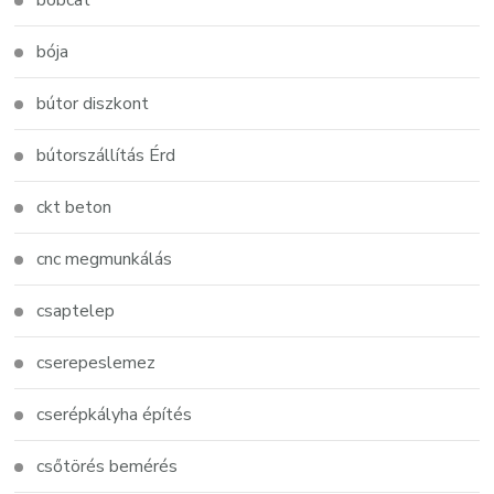
bobcat
bója
bútor diszkont
bútorszállítás Érd
ckt beton
cnc megmunkálás
csaptelep
cserepeslemez
cserépkályha építés
csőtörés bemérés