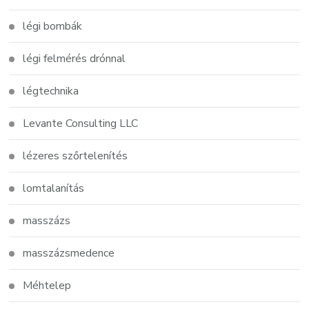
légi bombák
légi felmérés drónnal
légtechnika
Levante Consulting LLC
lézeres szőrtelenítés
lomtalanítás
masszázs
masszázsmedence
Méhtelep