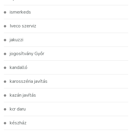
ismerkeds
Iveco szerviz
jakuzzi
jogosítvány Győr
kandalló
karosszéria javítás
kazán javítás
kcr daru
készház