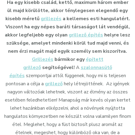
Ha egy kisebb család, kettő, maximum három ember
ül majd körülötte, akkor ténylegesen elegendő egy
kisebb méretű
grillezés
a kellemes esti hangulatért.
Viszont ha egy népes baráti társaságot lát vendégül,
akkor legfeljebb egy olyan
grillező építés
helyre lesz
szüksége, amelyet mindenki körül tud majd venni, és
nem érzi magát majd egyik személy sem kiszorítva.
Grillezés
bármikor egy
épített
grillező
segítségével!
A
szalonnasütő
építés
szempontjai attól függenek, hogy mi is teljesen
pontosan a célja a
grillező
hely létrejöttének. Az igények
nagyon változóak lehetnek, viszont az élmény az összes
esetében feledhetetlen! Manapság már kevés olyan kertet
lehet hazánkban elképzelni, ahol a növények nyújtotta
hangulatos környezetben ne készült volna valamilyen finom
étel. Meglehet, hogy a füst biztosít plusz aromát az
ételnek, megeshet, hogy különböző oka van, de a