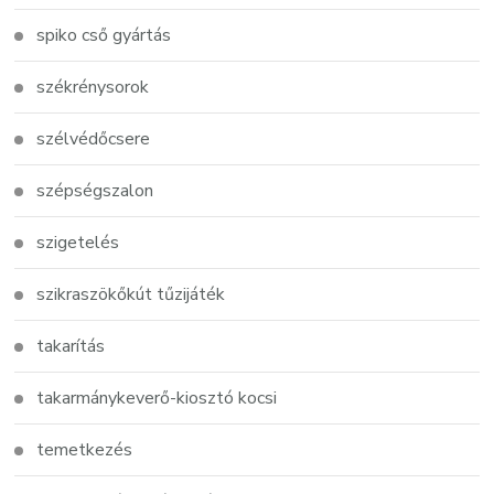
spiko cső gyártás
székrénysorok
szélvédőcsere
szépségszalon
szigetelés
szikraszökőkút tűzijáték
takarítás
takarmánykeverő-kiosztó kocsi
temetkezés