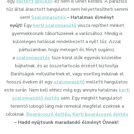
egy
épített grillező
, ez nem is lehet kérdés. A parázsló
tűz által árasztott hangulatot nem helyettesítheti semmi
sem!
Szalonnasütés
– Hatalmas élményt
nyújt!
Egy
kerti szalonnasütő
vissza repíthet minket
gyermekkorunk tábortüzeinek a varázsához. Mindig is
különleges hatással rendelkezett a nyílt tűz. Azzal
párhuzamban, hogy meleget és fényt sugároz,
a
szalonnasütés
tüze körül ülők egymás közelébe
bújhatnak, és az összetartozás érzését biztosítja.
Barátságok mélyülhetnek el, vagy esetleg indulnak el
hosszú éveken át egy
szalonnasütő
melletti hangulatos
este során. Nem kell ehhez még egy annyira hatalmas
kerti
szalonnasütő építés
sem. Egy meghitt hangulatot
teremtő lobogó láng már remekül megfelel ezeknek a
céloknak.
Bográcsozó építés
,
Kerti bográcsozó építés
– Hadd nyújtsunk maradandó élményt Önnek!