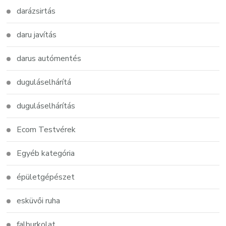
darázsirtás
daru javítás
darus autómentés
duguláselhárítá
duguláselhárítás
Ecom Testvérek
Egyéb kategória
épületgépészet
esküvői ruha
falburkolat