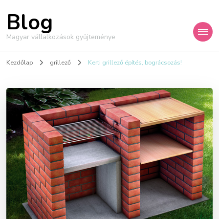
Blog
Magyar vállalkozások gyűjteménye
Kezdőlap
grillező
Kerti grillező építés, bográcsozás!