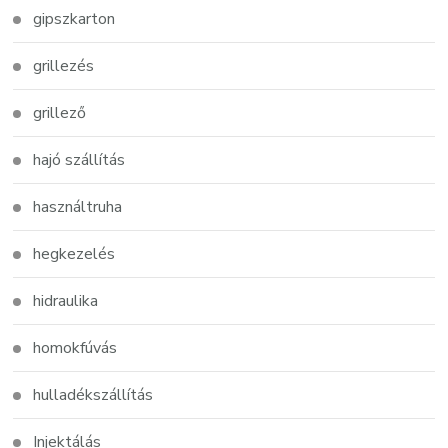
gipszkarton
grillezés
grillező
hajó szállítás
használtruha
hegkezelés
hidraulika
homokfúvás
hulladékszállítás
Injektálás