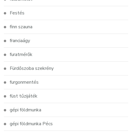
Festés
finn szauna
franciaágy
furatmérők
Fürdőszoba szekrény
furgonmentés
füst tűzijáték
gépi földmunka
gépi földmunka Pécs