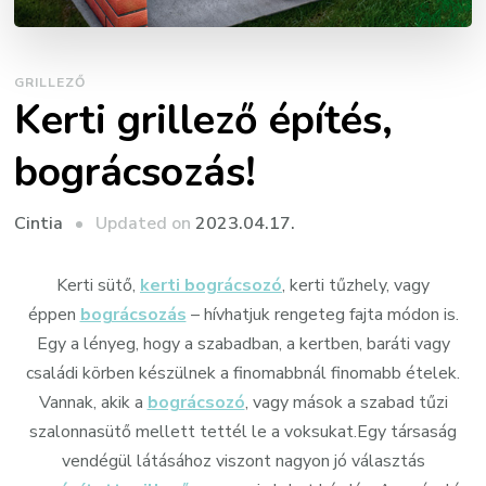
GRILLEZŐ
Kerti grillező építés,
bográcsozás!
Updated on
2023.04.17.
Cintia
Kerti sütő,
kerti bográcsozó
, kerti tűzhely, vagy
éppen
bográcsozás
– hívhatjuk rengeteg fajta módon is.
Egy a lényeg, hogy a szabadban, a kertben, baráti vagy
családi körben készülnek a finomabbnál finomabb ételek.
Vannak, akik a
bográcsozó
, vagy mások a szabad tűzi
szalonnasütő mellett tettél le a voksukat.Egy társaság
vendégül látásához viszont nagyon jó választás