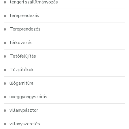
tengeri szállítmányozás
tereprendezás
Tereprendezés
térkövezés
Tetőfelújítás
Tűzijátékok
ülőgarnitúra
üveggyöngyszórás
villanypásztor
villanyszerelés