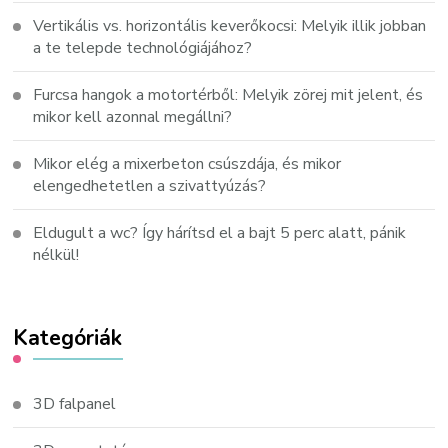
Vertikális vs. horizontális keverőkocsi: Melyik illik jobban
a te telepde technológiájához?
Furcsa hangok a motortérből: Melyik zörej mit jelent, és
mikor kell azonnal megállni?
Mikor elég a mixerbeton csúszdája, és mikor
elengedhetetlen a szivattyúzás?
Eldugult a wc? Így hárítsd el a bajt 5 perc alatt, pánik
nélkül!
Kategóriák
3D falpanel