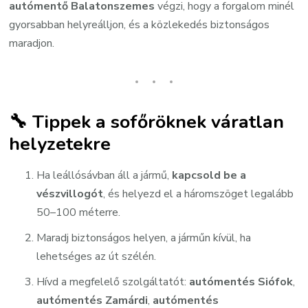
autómentő Balatonszemes
végzi, hogy a forgalom minél
gyorsabban helyreálljon, és a közlekedés biztonságos
maradjon.
🔧 Tippek a sofőröknek váratlan
helyzetekre
Ha leállósávban áll a jármű,
kapcsold be a
vészvillogót
, és helyezd el a háromszöget legalább
50–100 méterre.
Maradj biztonságos helyen, a járműn kívül, ha
lehetséges az út szélén.
Hívd a megfelelő szolgáltatót:
autómentés Siófok
,
autómentés Zamárdi
,
autómentés