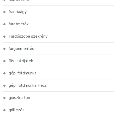
franciaágy
furatmérők
Fürdőszoba szekrény
furgonmentés
füst tűzijáték
gépi földmunka
gépi földmunka Pécs
gipszkarton
grillezés