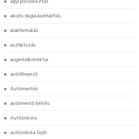
ágyi poloska irtás
akciós duguláselhárítás
alakformálás
aszfaltozás
augenlidkorrektur
autófényező
Autómentés
autómentő bérlés
Autósiskola
autósiskola Győr