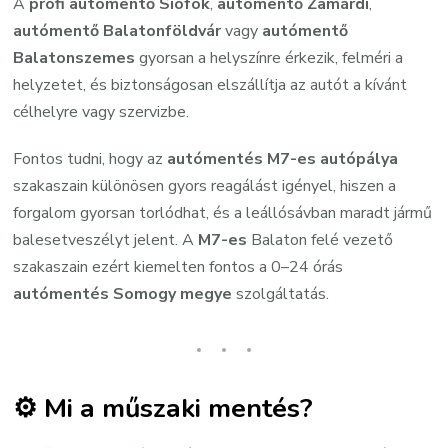
A
profi autómentő Siófok
,
autómentő Zamárdi
,
autómentő Balatonföldvár
vagy
autómentő
Balatonszemes
gyorsan a helyszínre érkezik, felméri a
helyzetet, és biztonságosan elszállítja az autót a kívánt
célhelyre vagy szervizbe.
Fontos tudni, hogy az
autómentés M7-es autópálya
szakaszain különösen gyors reagálást igényel, hiszen a
forgalom gyorsan torlódhat, és a leállósávban maradt jármű
balesetveszélyt jelent. A
M7-es
Balaton felé vezető
szakaszain ezért kiemelten fontos a 0–24 órás
autómentés Somogy megye
szolgáltatás.
⚙️ Mi a műszaki mentés?