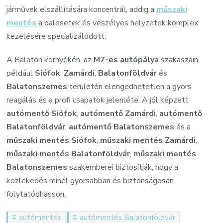
járművek elszállítására koncentrál, addig a
műszaki
mentés
a balesetek és veszélyes helyzetek komplex
kezelésére specializálódott.
A Balaton környékén, az
M7-es autópálya
szakaszain,
például
Siófok
,
Zamárdi
,
Balatonföldvár
és
Balatonszemes
területén elengedhetetlen a gyors
reagálás és a profi csapatok jelenléte. A jól képzett
autómentő Siófok
,
autómentő Zamárdi
,
autómentő
Balatonföldvár
,
autómentő Balatonszemes
és a
műszaki mentés Siófok
,
műszaki mentés Zamárdi
,
műszaki mentés Balatonföldvár
,
műszaki mentés
Balatonszemes
szakemberei biztosítják, hogy a
közlekedés minél gyorsabban és biztonságosan
folytatódhasson.
autómentés
autómentés Balatonföldvár