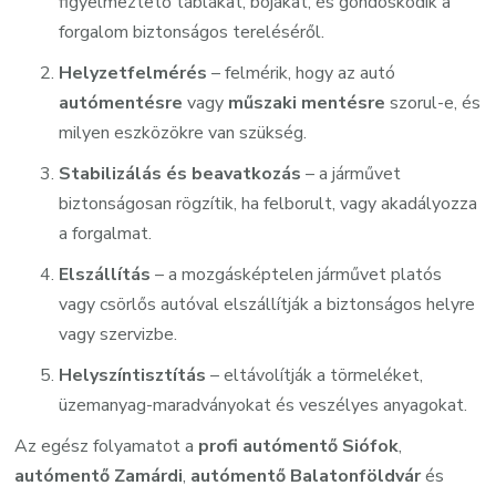
figyelmeztető táblákat, bójákat, és gondoskodik a
forgalom biztonságos tereléséről.
Helyzetfelmérés
– felmérik, hogy az autó
autómentésre
vagy
műszaki mentésre
szorul-e, és
milyen eszközökre van szükség.
Stabilizálás és beavatkozás
– a járművet
biztonságosan rögzítik, ha felborult, vagy akadályozza
a forgalmat.
Elszállítás
– a mozgásképtelen járművet platós
vagy csörlős autóval elszállítják a biztonságos helyre
vagy szervizbe.
Helyszíntisztítás
– eltávolítják a törmeléket,
üzemanyag-maradványokat és veszélyes anyagokat.
Az egész folyamatot a
profi autómentő Siófok
,
autómentő Zamárdi
,
autómentő Balatonföldvár
és