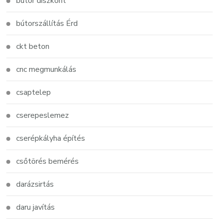
bútor diszkont
bútorszállítás Érd
ckt beton
cnc megmunkálás
csaptelep
cserepeslemez
cserépkályha építés
csőtörés bemérés
darázsirtás
daru javítás