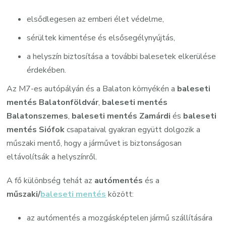
elsődlegesen az emberi élet védelme,
sérültek kimentése és elsősegélynyújtás,
a helyszín biztosítása a további balesetek elkerülése
érdekében.
Az M7-es autópályán és a Balaton környékén a
baleseti
mentés Balatonföldvár
,
baleseti mentés
Balatonszemes
,
baleseti mentés Zamárdi
és
baleseti
mentés Siófok
csapataival gyakran együtt dolgozik a
műszaki mentő, hogy a járművet is biztonságosan
eltávolítsák a helyszínről.
A fő különbség tehát az
autómentés
és a
műszaki/
baleseti mentés
között:
az autómentés a mozgásképtelen jármű szállítására