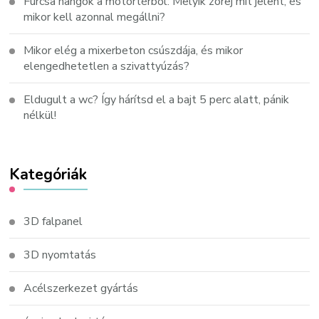
Furcsa hangok a motortérből: Melyik zörej mit jelent, és
mikor kell azonnal megállni?
Mikor elég a mixerbeton csúszdája, és mikor
elengedhetetlen a szivattyúzás?
Eldugult a wc? Így hárítsd el a bajt 5 perc alatt, pánik
nélkül!
Kategóriák
3D falpanel
3D nyomtatás
Acélszerkezet gyártás