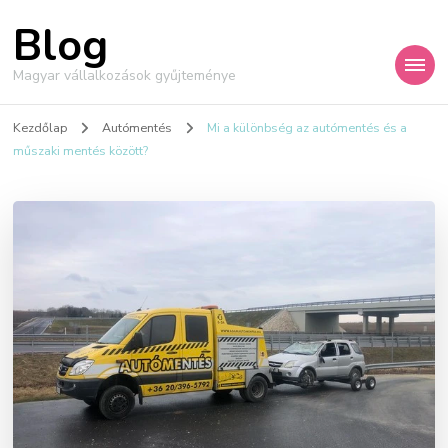
Blog
Magyar vállalkozások gyűjteménye
Kezdőlap
Autómentés
Mi a különbség az autómentés és a
műszaki mentés között?