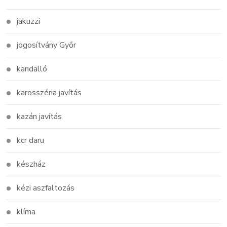
jakuzzi
jogosítvány Győr
kandalló
karosszéria javítás
kazán javítás
kcr daru
készház
kézi aszfaltozás
klíma