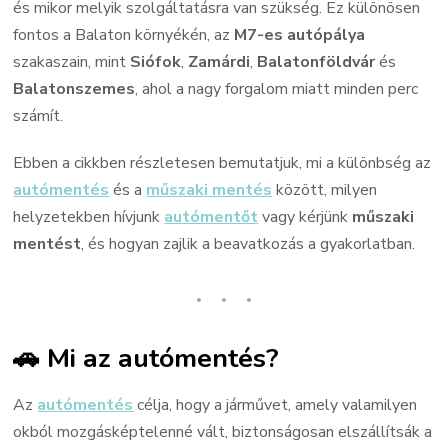
és mikor melyik szolgáltatásra van szükség. Ez különösen
fontos a Balaton környékén, az
M7-es autópálya
szakaszain, mint
Siófok
,
Zamárdi
,
Balatonföldvár
és
Balatonszemes
, ahol a nagy forgalom miatt minden perc
számít.
Ebben a cikkben részletesen bemutatjuk, mi a különbség az
autómentés
és a
műszaki mentés
között, milyen
helyzetekben hívjunk
autómentőt
vagy kérjünk
műszaki
mentést
, és hogyan zajlik a beavatkozás a gyakorlatban.
🚗 Mi az autómentés?
Az
autómentés
célja, hogy a járművet, amely valamilyen
okból mozgásképtelenné vált, biztonságosan elszállítsák a