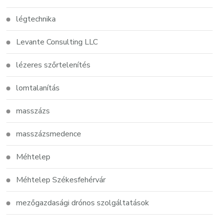
légtechnika
Levante Consulting LLC
lézeres szőrtelenítés
lomtalanítás
masszázs
masszázsmedence
Méhtelep
Méhtelep Székesfehérvár
mezőgazdasági drónos szolgáltatások