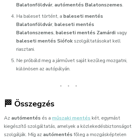
Balatonföldvár
,
autómentés Balatonszemes
.
Ha baleset történt, a
baleseti mentés
Balatonföldvár
,
baleseti mentés
Balatonszemes
,
baleseti mentés Zamárdi
vagy
baleseti mentés Siófok
szolgáltatásokat kell
riasztani.
Ne próbáld meg a járművet saját kezűleg mozgatni,
különösen az autópályán.
🏁 Összegzés
Az
autómentés
és a
műszaki mentés
két, egymást
kiegészítő szolgáltatás, amelyek a közlekedésbiztonságot
szolgálják. Míg az
autómentés
főleg a mozgásképtelen