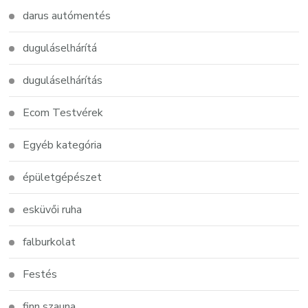
darus autómentés
duguláselhárítá
duguláselhárítás
Ecom Testvérek
Egyéb kategória
épületgépészet
esküvői ruha
falburkolat
Festés
finn szauna