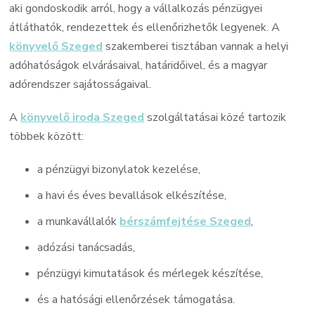
aki gondoskodik arról, hogy a vállalkozás pénzügyei
átláthatók, rendezettek és ellenőrizhetők legyenek. A
könyvelő Szeged
szakemberei tisztában vannak a helyi
adóhatóságok elvárásaival, határidőivel, és a magyar
adórendszer sajátosságaival.
A
könyvelő iroda Szeged
szolgáltatásai közé tartozik
többek között:
a pénzügyi bizonylatok kezelése,
a havi és éves bevallások elkészítése,
a munkavállalók
bérszámfejtése Szeged
,
adózási tanácsadás,
pénzügyi kimutatások és mérlegek készítése,
és a hatósági ellenőrzések támogatása.