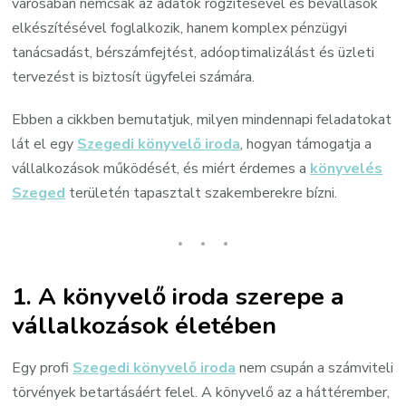
városában nemcsak az adatok rögzítésével és bevallások
elkészítésével foglalkozik, hanem komplex pénzügyi
tanácsadást, bérszámfejtést, adóoptimalizálást és üzleti
tervezést is biztosít ügyfelei számára.
Ebben a cikkben bemutatjuk, milyen mindennapi feladatokat
lát el egy
Szegedi könyvelő iroda
, hogyan támogatja a
vállalkozások működését, és miért érdemes a
könyvelés
Szeged
területén tapasztalt szakemberekre bízni.
1. A könyvelő iroda szerepe a
vállalkozások életében
Egy profi
Szegedi könyvelő iroda
nem csupán a számviteli
törvények betartásáért felel. A könyvelő az a háttérember,