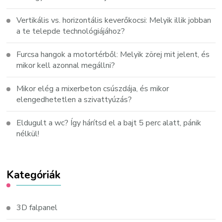
Vertikális vs. horizontális keverőkocsi: Melyik illik jobban
a te telepde technológiájához?
Furcsa hangok a motortérből: Melyik zörej mit jelent, és
mikor kell azonnal megállni?
Mikor elég a mixerbeton csúszdája, és mikor
elengedhetetlen a szivattyúzás?
Eldugult a wc? Így hárítsd el a bajt 5 perc alatt, pánik
nélkül!
Kategóriák
3D falpanel