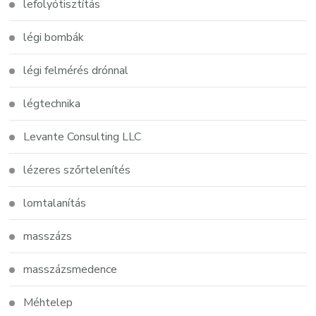
lefolyótisztítás
légi bombák
légi felmérés drónnal
légtechnika
Levante Consulting LLC
lézeres szőrtelenítés
lomtalanítás
masszázs
masszázsmedence
Méhtelep