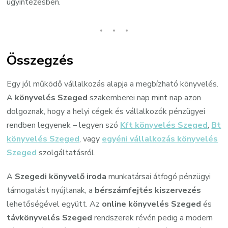
ügyintézésben.
Összegzés
Egy jól működő vállalkozás alapja a megbízható könyvelés.
A
könyvelés Szeged
szakemberei nap mint nap azon
dolgoznak, hogy a helyi cégek és vállalkozók pénzügyei
rendben legyenek – legyen szó
Kft könyvelés Szeged
,
Bt
könyvelés Szeged
, vagy
egyéni vállalkozás könyvelés
Szeged
szolgáltatásról.
A
Szegedi könyvelő iroda
munkatársai átfogó pénzügyi
támogatást nyújtanak, a
bérszámfejtés kiszervezés
lehetőségével együtt. Az
online könyvelés Szeged
és
távkönyvelés Szeged
rendszerek révén pedig a modern