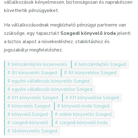
vállalkozások kényelmesen, biztonságosan és naprakészen
követhetik pénzügyeiket.
Ha vállalkozásodnak megbízható pénzügyi partnerre van
szüksége, egy tapasztalt
Szegedi könyvelő iroda
jelenti
a biztos alapot a növekedéshez, stabilitáshoz és
jogszabályi megfeleléshez.
bérszámfejtés kiszervezés
bérszámfejtés Szeged
Bt könyvelés Szeged
Bt könyvelése Szeged
egyéni vállalkozás könyvelés Szeged
egyéni vállalkozás könyvelése Szeged
Kft könyvelés Szeged
Kft könyvelése Szeged
könyvelés Szeged
könyvelő iroda Szeged
könyvelő Szeged
online könyvelés Szeged
szegedi könyvelő
szegedi könyvelő iroda
távkönyvelés Szeged