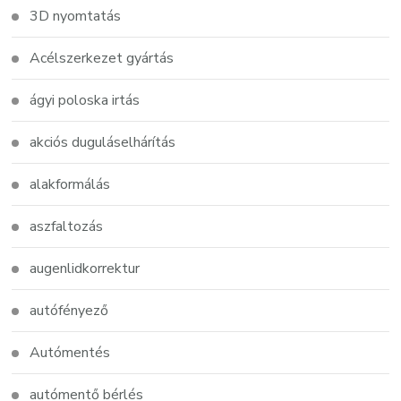
3D nyomtatás
Acélszerkezet gyártás
ágyi poloska irtás
akciós duguláselhárítás
alakformálás
aszfaltozás
augenlidkorrektur
autófényező
Autómentés
autómentő bérlés