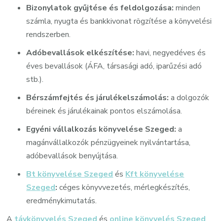
Bizonylatok gyűjtése és feldolgozása:
minden
számla, nyugta és bankkivonat rögzítése a könyvelési
rendszerben.
Adóbevallások elkészítése:
havi, negyedéves és
éves bevallások (ÁFA, társasági adó, iparűzési adó
stb.).
Bérszámfejtés és járulékelszámolás:
a dolgozók
béreinek és járulékainak pontos elszámolása.
Egyéni vállalkozás könyvelése Szeged:
a
magánvállalkozók pénzügyeinek nyilvántartása,
adóbevallások benyújtása.
Bt könyvelése Szeged
és
Kft könyvelése
Szeged
:
céges könyvvezetés, mérlegkészítés,
eredménykimutatás.
A
távkönyvelés Szeged
és
online könyvelés Szeged