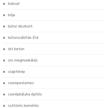
bobcat
bója
bútor diszkont
bútorszállítás Érd
ckt beton
cnc megmunkálás
csaptelep
cserepeslemez
cserépkályha építés
csőtörés bemérés