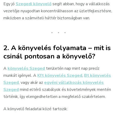
Egy jó
Szegedi könyvelő
segít abban, hogy a vállalkozás
vezetője nyugodtan koncentrálhasson az üzletfejlesztésre,
miközben a számviteli háttér biztonságban van.
2. A könyvelés folyamata – mit is
csinál pontosan a könyvelő?
A
könyvelés Szeged
területén nap mint nap precíz
munkát igényel. A
Kft könyvelés Szeged
,
Bt könyvelés
Szeged
, vagy akár az
egyéni vállalkozás könyvelés
Szeged
mind eltérő szabályok és követelmények mentén
történik, így elengedhetetlen a megfelelő szakértelem.
A könyvelő feladatai közé tartozik: