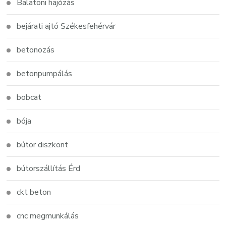
Balatoni hajózás
bejárati ajtó Székesfehérvár
betonozás
betonpumpálás
bobcat
bója
bútor diszkont
bútorszállítás Érd
ckt beton
cnc megmunkálás