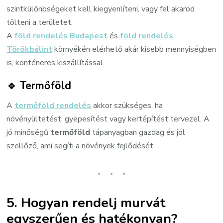
szintkülönbségeket kell kiegyenlíteni, vagy fel akarod
tölteni a területet.
A
föld rendelés Budapest
és
föld rendelés
Törökbálint
környékén elérhető akár kisebb mennyiségben
is, konténeres kiszállítással.
🔹
Termőföld
A
termőföld rendelés
akkor szükséges, ha
növényültetést, gyepesítést vagy kertépítést tervezel. A
jó minőségű
termőföld
tápanyagban gazdag és jól
szellőző, ami segíti a növények fejlődését.
5. Hogyan rendelj murvát
egyszerűen és hatékonyan?