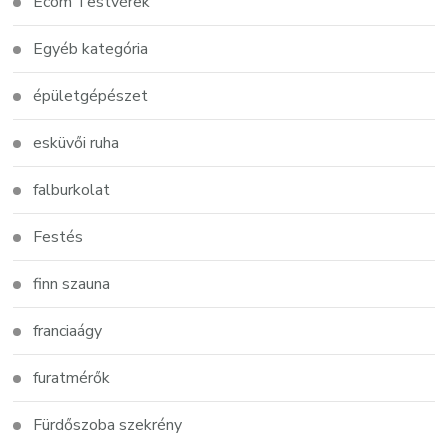
Ecom Testvérek
Egyéb kategória
épületgépészet
esküvői ruha
falburkolat
Festés
finn szauna
franciaágy
furatmérők
Fürdőszoba szekrény