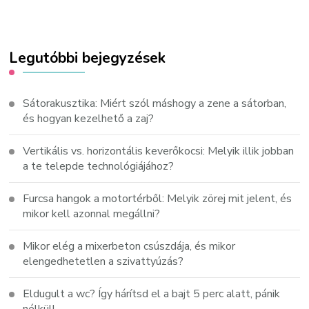
Legutóbbi bejegyzések
Sátorakusztika: Miért szól máshogy a zene a sátorban,
és hogyan kezelhető a zaj?
Vertikális vs. horizontális keverőkocsi: Melyik illik jobban
a te telepde technológiájához?
Furcsa hangok a motortérből: Melyik zörej mit jelent, és
mikor kell azonnal megállni?
Mikor elég a mixerbeton csúszdája, és mikor
elengedhetetlen a szivattyúzás?
Eldugult a wc? Így hárítsd el a bajt 5 perc alatt, pánik