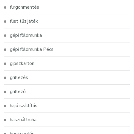
furgonmentés
füst tűzijáték
gépi földmunka
gépi földmunka Pécs
gipszkarton
grillezés
grillező
hajó szállítás
használtruha
hegkezelés