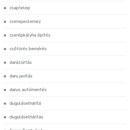
csaptelep
cserepeslemez
cserépkályha építés
csőtörés bemérés
darázsirtás
daru javítás
darus autómentés
duguláselhárítá
duguláselhárítás