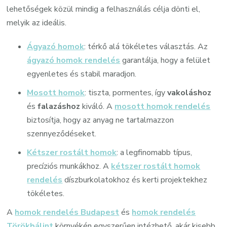
lehetőségek közül mindig a felhasználás célja dönti el,
melyik az ideális.
Ágyazó homok
: térkő alá tökéletes választás. Az
ágyazó homok rendelés
garantálja, hogy a felület
egyenletes és stabil maradjon.
Mosott homok
: tiszta, pormentes, így
vakoláshoz
és
falazáshoz
kiváló. A
mosott homok rendelés
biztosítja, hogy az anyag ne tartalmazzon
szennyeződéseket.
Kétszer rostált homok
: a legfinomabb típus,
precíziós munkákhoz. A
kétszer rostált homok
rendelés
díszburkolatokhoz és kerti projektekhez
tökéletes.
A
homok rendelés Budapest
és
homok rendelés
Törökbálint
környékén egyszerűen intézhető, akár kisebb