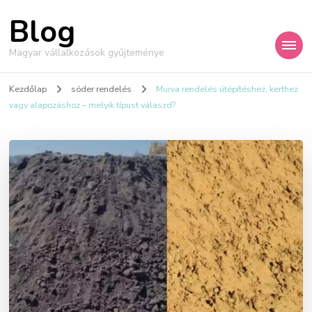
Blog
Magyar vállalkozások gyűjteménye
Kezdőlap
sóder rendelés
Murva rendelés útépítéshez, kerthez
vagy alapozáshoz – melyik típust válaszd?