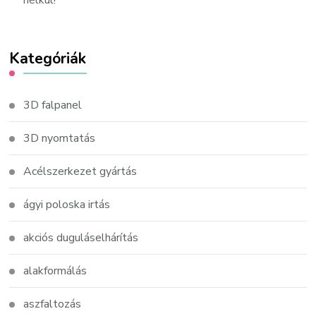
nélkül!
Kategóriák
3D falpanel
3D nyomtatás
Acélszerkezet gyártás
ágyi poloska irtás
akciós duguláselhárítás
alakformálás
aszfaltozás