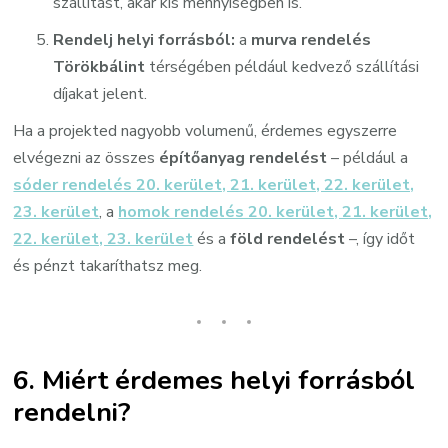
szállítást, akár kis mennyiségben is.
Rendelj helyi forrásból:
a
murva rendelés
Törökbálint
térségében például kedvező szállítási
díjakat jelent.
Ha a projekted nagyobb volumenű, érdemes egyszerre
elvégezni az összes
építőanyag rendelést
– például a
sóder rendelés 20. kerület, 21. kerület, 22. kerület,
23. kerület
, a
homok rendelés 20. kerület, 21. kerület,
22. kerület, 23. kerület
és a
föld rendelést
–, így időt
és pénzt takaríthatsz meg.
6. Miért érdemes helyi forrásból
rendelni?