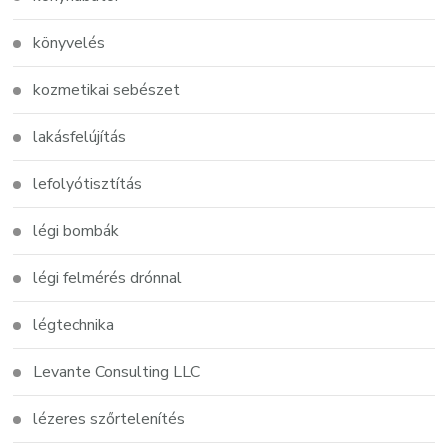
könyvelés
kozmetikai sebészet
lakásfelújítás
lefolyótisztítás
légi bombák
légi felmérés drónnal
légtechnika
Levante Consulting LLC
lézeres szőrtelenítés