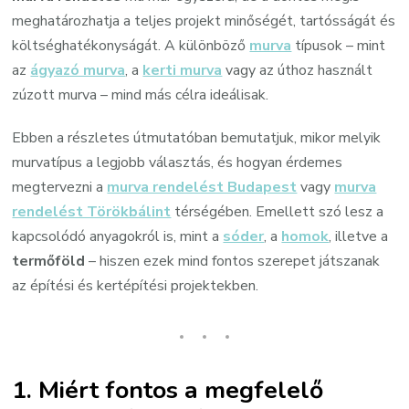
meghatározhatja a teljes projekt minőségét, tartósságát és
költséghatékonyságát. A különböző
murva
típusok – mint
az
ágyazó murva
, a
kerti murva
vagy az úthoz használt
zúzott murva – mind más célra ideálisak.
Ebben a részletes útmutatóban bemutatjuk, mikor melyik
murvatípus a legjobb választás, és hogyan érdemes
megtervezni a
murva rendelést Budapest
vagy
murva
rendelést Törökbálint
térségében. Emellett szó lesz a
kapcsolódó anyagokról is, mint a
sóder
, a
homok
, illetve a
termőföld
– hiszen ezek mind fontos szerepet játszanak
az építési és kertépítési projektekben.
1. Miért fontos a megfelelő