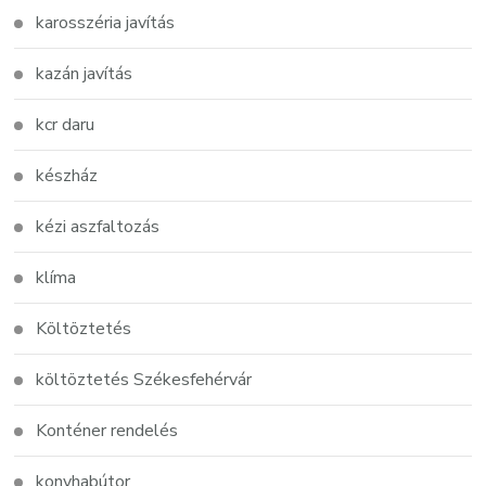
karosszéria javítás
kazán javítás
kcr daru
készház
kézi aszfaltozás
klíma
Költöztetés
költöztetés Székesfehérvár
Konténer rendelés
konyhabútor