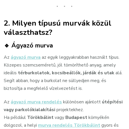
2. Milyen típusú murvák közül
választhatsz?
🔹
Ágyazó murva
Az
ágyazó murva
az egyik leggyakrabban használt típus.
Közepes szemcseméretű, jól tömöríthető anyag, amely
ideális
térburkolatok, kocsibeállók, járdák és utak
alá.
Segít abban, hogy a burkolat ne süllyedjen meg, és
biztosítja a megfelelő vízelvezetést is.
Az
ágyazó murva rendelés
különösen ajánlott
útépítési
vagy parkolókialakítási
projektekhez.
Ha például
Törökbálint
vagy
Budapest
környékén
dolgozol, a helyi
murva rendelés Törökbálint
gyors és