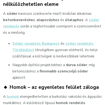
nélkülözhetetlen eleme
A
sóder
kavicsos szerkezete miatt kiválóan alkalmas
betonkeveréshez
,
alapozáshoz
és
útalaphoz
. A
sóder
rendelés
során a legfontosabb szempont a szemcseméret
és a minőség.
Sóder rendelés Budapest
és
sóder rendelés
Törökbálint
térségében gyorsan elérhető, és helyi
szállítással a költségek is kedvezőbbek lehetnek.
Nagyobb építési projektekhez a
durva sóder
, míg
betonozáshoz a
finomabb szemcséjű sóder
ajánlott.
🔸
Homok – az egyenletes felület záloga
A
homok
elengedhetetlen a burkolási, vakolási és ágyazási
munkákhoz. A különböző típusú
homok rendelés