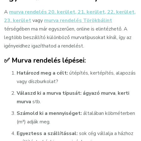
A
murva rendelés 20. kerület, 21. kerület, 22. kerület,
23. kerület
vagy
murva rendelés Törökbálint
térségében ma már egyszerűen, online is elintézhető. A
legtöbb beszállító különböző murvatípusokat kínál, így az
igényeidhez igazíthatod a rendelést.
✅
Murva rendelés lépései:
Határozd meg a célt:
útépítés, kertépítés, alapozás
vagy díszburkolat?
Válaszd ki a murva típusát:
ágyazó murva
,
kerti
murva
stb.
Számold ki a mennyiséget:
általában köbméterben
(m³) adják meg.
Egyeztess a szállítással:
sok cég vállalja a házhoz