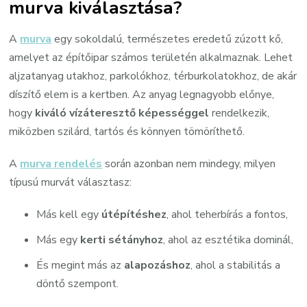
murva kiválasztása?
A
murva
egy sokoldalú, természetes eredetű zúzott kő,
amelyet az építőipar számos területén alkalmaznak. Lehet
aljzatanyag utakhoz, parkolókhoz, térburkolatokhoz, de akár
díszítő elem is a kertben. Az anyag legnagyobb előnye,
hogy
kiváló vízáteresztő képességgel
rendelkezik,
miközben szilárd, tartós és könnyen tömöríthető.
A
murva rendelés
során azonban nem mindegy, milyen
típusú murvát választasz:
Más kell egy
útépítéshez
, ahol teherbírás a fontos,
Más egy
kerti sétányhoz
, ahol az esztétika dominál,
És megint más az
alapozáshoz
, ahol a stabilitás a
döntő szempont.