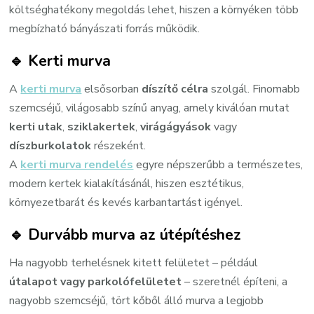
költséghatékony megoldás lehet, hiszen a környéken több
megbízható bányászati forrás működik.
🔹
Kerti murva
A
kerti murva
elsősorban
díszítő célra
szolgál. Finomabb
szemcséjű, világosabb színű anyag, amely kiválóan mutat
kerti utak
,
sziklakertek
,
virágágyások
vagy
díszburkolatok
részeként.
A
kerti murva rendelés
egyre népszerűbb a természetes,
modern kertek kialakításánál, hiszen esztétikus,
környezetbarát és kevés karbantartást igényel.
🔹
Durvább murva az útépítéshez
Ha nagyobb terhelésnek kitett felületet – például
útalapot vagy parkolófelületet
– szeretnél építeni, a
nagyobb szemcséjű, tört kőből álló murva a legjobb