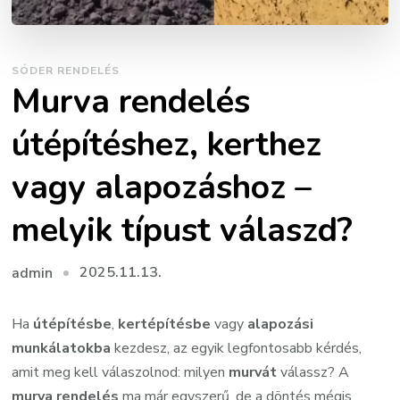
SÓDER RENDELÉS
Murva rendelés
útépítéshez, kerthez
vagy alapozáshoz –
melyik típust válaszd?
2025.11.13.
admin
Ha
útépítésbe
,
kertépítésbe
vagy
alapozási
munkálatokba
kezdesz, az egyik legfontosabb kérdés,
amit meg kell válaszolnod: milyen
murvát
válassz? A
murva rendelés
ma már egyszerű, de a döntés mégis