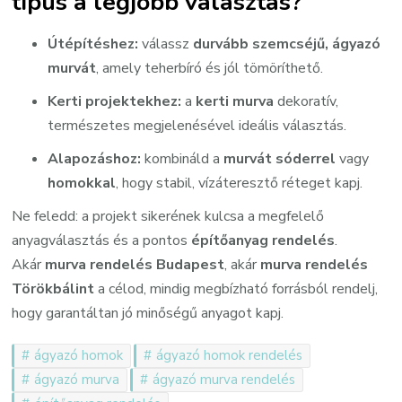
típus a legjobb választás?
Útépítéshez:
válassz
durvább szemcséjű, ágyazó
murvát
, amely teherbíró és jól tömöríthető.
Kerti projektekhez:
a
kerti murva
dekoratív,
természetes megjelenésével ideális választás.
Alapozáshoz:
kombináld a
murvát
sóderrel
vagy
homokkal
, hogy stabil, vízáteresztő réteget kapj.
Ne feledd: a projekt sikerének kulcsa a megfelelő
anyagválasztás és a pontos
építőanyag rendelés
.
Akár
murva rendelés Budapest
, akár
murva rendelés
Törökbálint
a célod, mindig megbízható forrásból rendelj,
hogy garantáltan jó minőségű anyagot kapj.
ágyazó homok
ágyazó homok rendelés
ágyazó murva
ágyazó murva rendelés