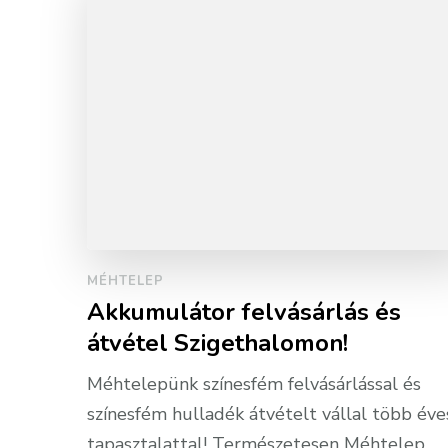
MÉHTELEP
Akkumulátor felvásárlás és
átvétel Szigethalomon!
Méhtelepünk színesfém felvásárlással és
színesfém hulladék átvételt vállal több éve
tapasztalattal! Természetesen Méhtelep