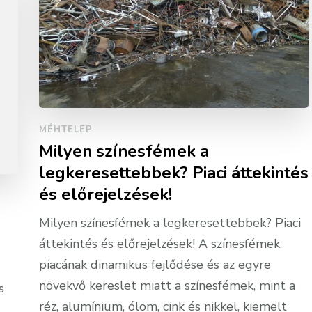
MÉHTELEP
Milyen színesfémek a
legkeresettebbek? Piaci áttekintés
és előrejelzések!
Milyen színesfémek a legkeresettebbek? Piaci
áttekintés és előrejelzések! A színesfémek
piacának dinamikus fejlődése és az egyre
növekvő kereslet miatt a színesfémek, mint a
s
réz, alumínium, ólom, cink és nikkel, kiemelt