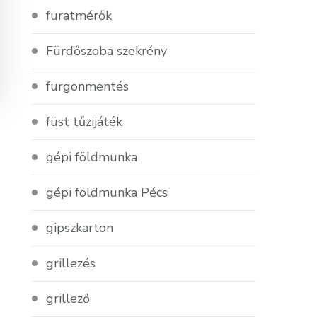
furatmérők
Fürdőszoba szekrény
furgonmentés
füst tűzijáték
gépi földmunka
gépi földmunka Pécs
gipszkarton
grillezés
grillező