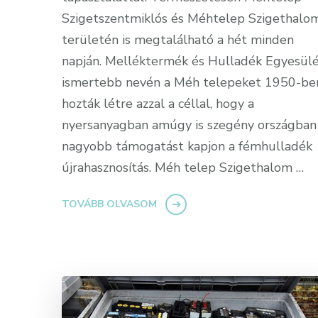
Szigetszentmiklós és Méhtelep Szigethalo
területén is megtalálható a hét minden
napján. Melléktermék és Hulladék Egyesülé
ismertebb nevén a Méh telepeket 1950-be
hozták létre azzal a céllal, hogy a
nyersanyagban amúgy is szegény országban
nagyobb támogatást kapjon a fémhulladék
újrahasznosítás. Méh telep Szigethalom …
TOVÁBB OLVASOM