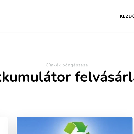
KEZD
Címkék böngészése
kkumulátor felvásárl