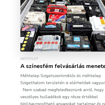
MÉHTELEP
A színesfém felvásárlás menete
Méhtelep Szigetszentmiklós és méhtelep
Szigethalom területén is elérhetőek vagyun
Nem szabad megfeledkeznünk arról, hogy 
veszélyes hulladékok egy része értékkel
bíró,hasznosítható anyagokat tartalmaz és 