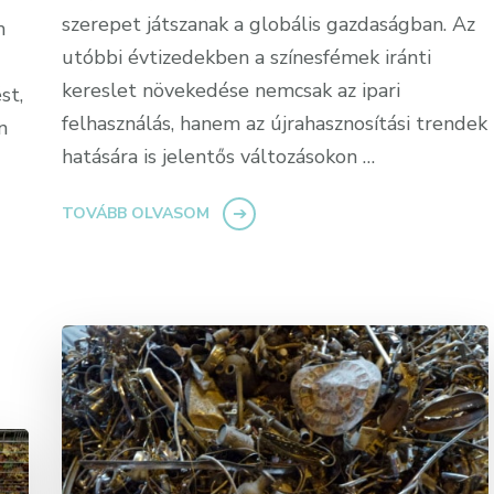
szerepet játszanak a globális gazdaságban. Az
m
utóbbi évtizedekben a színesfémek iránti
kereslet növekedése nemcsak az ipari
st,
felhasználás, hanem az újrahasznosítási trendek
n
hatására is jelentős változásokon …
TOVÁBB OLVASOM