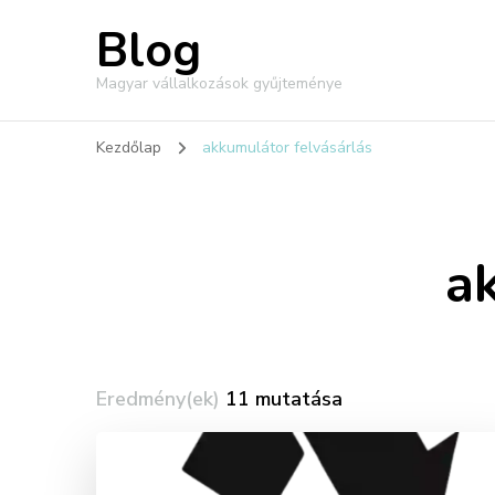
Blog
Magyar vállalkozások gyűjteménye
Kezdőlap
akkumulátor felvásárlás
a
Eredmény(ek)
11 mutatása