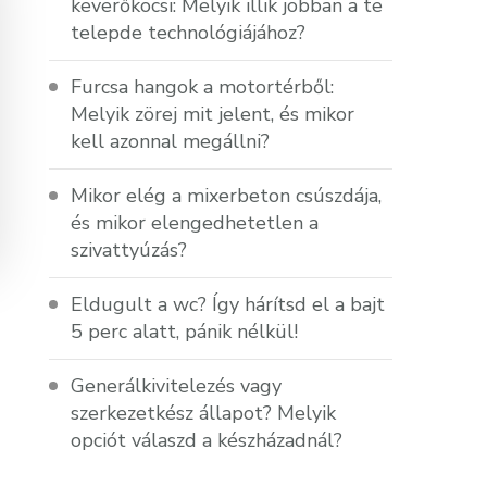
keverőkocsi: Melyik illik jobban a te
telepde technológiájához?
Furcsa hangok a motortérből:
Melyik zörej mit jelent, és mikor
kell azonnal megállni?
Mikor elég a mixerbeton csúszdája,
és mikor elengedhetetlen a
szivattyúzás?
Eldugult a wc? Így hárítsd el a bajt
5 perc alatt, pánik nélkül!
Generálkivitelezés vagy
szerkezetkész állapot? Melyik
opciót válaszd a készházadnál?