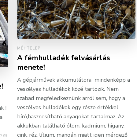
MÉHTELEP
A fémhulladék felvásárlás
menete!
A gépjárművek akkumulátora mindenképp a
!
veszélyes hulladékok közé tartozik. Nem
szabad megfeledkeznünk arról sem, hogy a
veszélyes hulladékok egy része értékkel
k !
bíró,hasznosítható anyagokat tartalmaz. Az
a
akkukban található ólom, kadmium, higany,
cink, réz, lítium, mangán miatt igen mérgező
nem