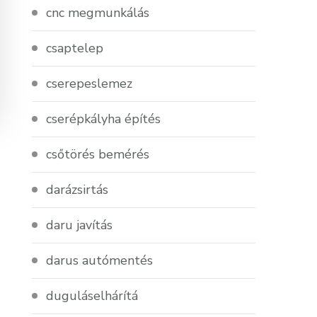
cnc megmunkálás
csaptelep
cserepeslemez
cserépkályha építés
csőtörés bemérés
darázsirtás
daru javítás
darus autómentés
duguláselhárítá